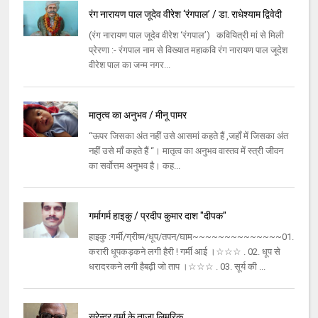
रंग नारायण पाल जूदेव वीरेश ‘रंगपाल’ / डा. राधेश्याम द्विवेदी
(रंग नारायण पाल जूदेव वीरेश ‘रंगपाल’) कवियित्री मां से मिली
प्रेरणा :- रंगपाल नाम से विख्यात महाकवि रंग नारायण पाल जूदेश
वीरेश पाल का जन्म नगर...
मातृत्व का अनुभव / मीनू पामर
“ऊपर जिसका अंत नहीं उसे आसमां कहते हैं ,जहाँ में जिसका अंत
नहीं उसे माँ कहते हैं “। मातृत्व का अनुभव वास्तव में स्त्री जीवन
का सर्वोत्तम अनुभव है। कह...
गर्मागर्म हाइकु / प्रदीप कुमार दाश "दीपक"
हाइकु :गर्मी/ग्रीष्म/धूप/तपन/घाम~~~~~~~~~~~~~~01.
करारी धूपकड़कने लगी हैरी ! गर्मी आई ।☆☆☆ . 02. धूप से
धरादरकने लगी हैबढ़ी जो ताप ।☆☆☆ . 03. सूर्य की ...
सुरेन्द्र वर्मा के ताज़ा लिमरिक