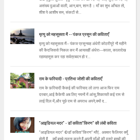
असंख्य दुआओं वाली, आन,बान, शान है । माँ का शुभ आँचल तो,
शीश पे आशीष सम, संकटों से...
मृत्यु को महसूसता मैं -- पंकज प्रसून की कविताएँ
मृत्यु को महसूसता मैं-- पंकज प्रसूनवह अंधेरी कोठरीपूरे नौ महीने
की कैदजिससे निकल कर मैं आयावहीं अंधेरा---काला, कालादेख
रहामहसूस कर रहा सर्वत्रबदन हो र...
राम के फरियादी - प्रतिभा जोशी की कविताएँ
राम के फ़रियादी कैकई की फरियाद लो लगा आज फिर राम
दरबार,आई कैकेयी अब लिए नयनों में आंसू,शिकायतें कई राम से
लाई दिल में,और पूछे राम से अपराध अपने,क्यों द...
"आइडियल मदर" - डॉ कविता"किरण" की लंबी कविता
"आइडियल मदर" ©डॉ कविता"किरण" माँएं.. अक्सर फैलियर क्यूँ
होती हैं.... क्यूँ बच्चे तुलना करते हैं अपनी माँओं की दूसरे बच्चों की