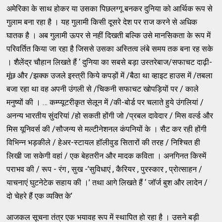
अमेरिका के साथ होकर या उसका पिछलग्गू बनकर दुनिया को आर्थिक रूप से
गुलाम बना रहा है । यह गुलामी किसी दूसरे देश पर राज करने से अधिक
घातक है । अब गुलामी ऊपर से नहीं दिखती बल्कि उसे मानसिकता के रूप में
परिवर्तित किया जा रहा है जिससे उसका अस्तित्व लंबे समय तक बना रह सके
। शैलेंद्र चौहान लिखते हैं ‘ दुनिया का सबसे बड़ा उस्तरेबाज/सफाचट दाढ़ी-
मूंछ और /झक्क उजले इस्त्री किये कपड़ों में /बैठा था व्हाइट हाउस में /तबला
बजा रहा था वह अपनी उंगली से /चिकनी सफाचट खोपड़ियों पर / काले
मनुष्यों की । … कम्प्यूटरीकृत सेलून में /की-बोर्ड पर चलाते हुये उंगलियां /
अनन्य भारतीय सुंदरियां /हो सकती होंगी जो /प्रबल दावेदार / मिस वर्ल्ड और
मिस यूनिवर्स की /सौजन्य से मल्टीनेशनल कंपनियों के । सैट कर रही होंगी
विभिन्न भड़कीले / हेअर-स्टायल हॉलीवुड सितारों की तरह / निश्चित ही
लिखी जा सकेगी वहां / एक बेहतरीन और मादक कविता । अनगिनत किस्में
पराभव की / रूप - रंग , सुख -’सुविधाएं , कैरियर , पुरस्कार , प्रोत्साहन /
याचनाएं घुटनेटेक सहाय की ।’ तथा आगे लिखते हैं ‘ जॉर्ज बुश और लादेन /
दो चेहरे हैं एक व्यक्ति के’
आजकल सूचना तंत्र एक भयावह रूप में स्थापित हो रहा है । उसने बड़ी