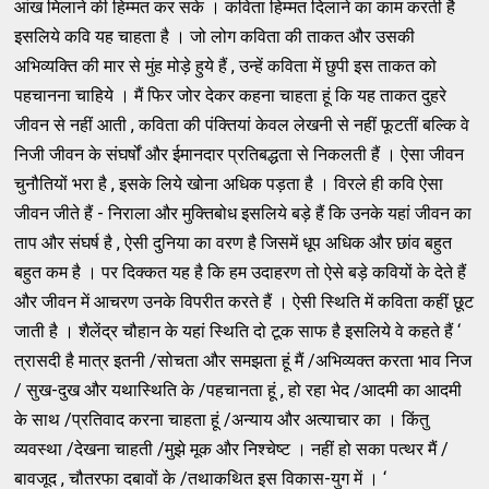
आंख मिलाने की हिम्मत कर सके । कविता हिम्मत दिलाने का काम करती है
इसलिये कवि यह चाहता है । जो लोग कविता की ताकत और उसकी
अभिव्यक्ति की मार से मुंह मोड़े हुये हैं , उन्हें कविता में छुपी इस ताकत को
पहचानना चाहिये । मैं फिर जोर देकर कहना चाहता हूं कि यह ताकत दुहरे
जीवन से नहीं आती , कविता की पंक्तियां केवल लेखनी से नहीं फूटतीं बल्कि वे
निजी जीवन के संघर्षों और ईमानदार प्रतिबद्धता से निकलती हैं । ऐसा जीवन
चुनौतियों भरा है , इसके लिये खोना अधिक पड़ता है । विरले ही कवि ऐसा
जीवन जीते हैं - निराला और मुक्तिबोध इसलिये बड़े हैं कि उनके यहां जीवन का
ताप और संघर्ष है , ऐसी दुनिया का वरण है जिसमें धूप अधिक और छांव बहुत
बहुत कम है । पर दिक्कत यह है कि हम उदाहरण तो ऐसे बड़े कवियों के देते हैं
और जीवन में आचरण उनके विपरीत करते हैं । ऐसी स्थिति में कविता कहीं छूट
जाती है । शैलेंद्र चौहान के यहां स्थिति दो टूक साफ है इसलिये वे कहते हैं ‘
त्रासदी है मात्र इतनी /सोचता और समझता हूं मैं /अभिव्यक्त करता भाव निज
/ सुख-दुख और यथास्थिति के /पहचानता हूं , हो रहा भेद /आदमी का आदमी
के साथ /प्रतिवाद करना चाहता हूं /अन्याय और अत्याचार का । किंतु
व्यवस्था /देखना चाहती /मुझे मूक और निश्चेष्ट । नहीं हो सका पत्थर मैं /
बावजूद , चौतरफा दबावों के /तथाकथित इस विकास-युग में । ‘