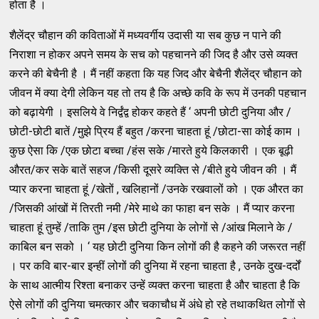
होता है ।
शैलेंद्र चौहान की कविताओं में मध्यवर्गीय उदासी या सब कुछ न पाने की
निराशा न होकर अपने समय के सच को पहचानने की जिद है और उसे व्यक्त
करने की बेचैनी है । मैं नहीं कहता कि यह जिद और बेचैनी शैलेंद्र चौहान को
जीवन में क्या देगी लेकिन यह तो तय है कि अच्छे कवि के रूप में उनकी पहचान
को बढ़ायेगी । इसलिये वे निर्द्वंद्व होकर कहते हैं ‘ अपनी छोटी दुनिया और /
छोटी-छोटी बातें /मुझे प्रिय हैं बहुत /करना चाहता हूं /छोटा-सा कोई काम ।
कुछ ऐसा कि /एक छोटा बच्चा /हंस सके /मारते हुये किलकारी । एक बूढ़ी
औरत/कर सके बातें सहज /किसी दूसरे व्यक्ति से /बीते हुये जीवन की । मैं
प्यार करना चाहता हूं /खेतों , खलिहानों /उनके रखवालों को । एक औरत का
/जिसकी आंखों में तिरती नमी /मेरे माथे का फाहा बन सके । मैं प्यार करना
चाहता हूं तुम्हें /ताकि तुम /इस छोटी दुनिया के लोगों से /आंख मिलाने के /
काबिल बन सको । ‘ यह छोटी दुनिया किन लोगों की है कहने की जरूरत नहीं
। पर कवि बार-बार इन्हीं लोगों की दुनिया में रहना चाहता है , उनके दुख-दर्दों
के साथ आत्मीय रिश्ता बनाकर उन्हें व्यक्त करना चाहता है और चाहता है कि
ऐसे लोगों की दुनिया चमत्कार और चकाचौध में अंधे हो रहे तथाकथित लोगों से