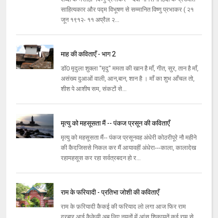
साहित्यकार और पद्म विभूषण से सम्मानित विष्णु प्रभाकर ( २१
जून १९१२- ११ अप्रैल २...
माह की कविताएँ - भाग 2
डॉ0 मृदुला शुक्ला "मृदु" ममता की खान है माँ, गीत, सुर, तान है माँ,
असंख्य दुआओं वाली, आन,बान, शान है । माँ का शुभ आँचल तो,
शीश पे आशीष सम, संकटों से...
मृत्यु को महसूसता मैं -- पंकज प्रसून की कविताएँ
मृत्यु को महसूसता मैं-- पंकज प्रसूनवह अंधेरी कोठरीपूरे नौ महीने
की कैदजिससे निकल कर मैं आयावहीं अंधेरा---काला, कालादेख
रहामहसूस कर रहा सर्वत्रबदन हो र...
राम के फरियादी - प्रतिभा जोशी की कविताएँ
राम के फ़रियादी कैकई की फरियाद लो लगा आज फिर राम
दरबार,आई कैकेयी अब लिए नयनों में आंसू,शिकायतें कई राम से