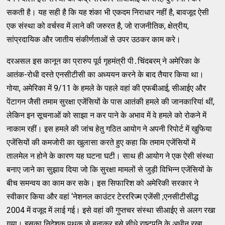
सकती है। यह सही है कि यह शंका भी एकदम निराधार नहीं है, बावजूद ऐसी
एक संस्‍था को वर्चस्‍व में लाने की जरुरत है, जो राजनीतिक, क्षेत्रीय,
सांप्रदायिक और जातीय संकीर्णताओं से उपर उठकर काम करे।
दरअसल इस कानून का प्रारुप पूर्व गृहमंत्री पी․चिंदबरम्‌ ने अमेरिका के
आतंक-रोधी दस्‍ते एनसीटीसी का अध्‍ययन करने के बाद तैयार किया था।
गोया, अमेरिका में 9/11 के हमले के पहले वहां की एफबीआई, सीआईए और
पेंटागन जैसी तमाम सुरक्षा एजेंसियों के पास आतंकी हमले की जानकारियां थीं,
लेकिन इन सूचनाओं को साझा न कर पाने के अभाव में वे हमले को रोकने में
नाकाम रहीं। इस हमले की जांच हेतु गठित आयोग ने अपनी रिपोर्ट में खुफिया
एजेंसियों की कमजोरी का खुलासा करते हुए कहा कि तमाम एजेंसियों में
तालमेल न होने के कारण यह घटना घटी। साथ ही आयोग ने एक ऐसी संस्‍था
बनाए जाने का सुझाव दिया जो कि सुरक्षा मामलों से जुड़ी विभिन्‍न एजेंसियों के
बीच समन्‍वय का काम कर सके। इस सिफारिश को अमेरिकी सरकार ने
स्‍वीकार किया और वहां ‘नेशनल काउंटर टेरररिज्‍म एजेंसी ;एनसीटीसीद्ध
2004 में वजूद में लाई गई। इसे वहां की गुप्‍तचर संस्‍था सीआईए से अलग रखा
गया। इसका निदेशक पृथक से बनाकर इसे सीधे राष्‍टपति के अधीन रखा