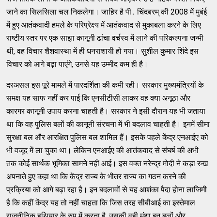
जाने का सिलसिला चल निकलेगा। जाहिर है पी․ चिंदबरम्‌ की 2008 में मुबंई
में हुए आतंकवादी हमले के परिप्रेक्ष्‍य में आतंकवाद से मुकाबला करने के लिए
राष्‍टीय स्‍तर पर एक साझा कानूनी ढांचा वर्चस्‍व में लाने की परिकल्‍पना जन्‍मी
थी, वह विचार शैशवास्‍था में ही धनराशायी हो गया। सुशील कुमार शिंदे इस
विचार को आगे बढ़ा पाएंगे, उनसे यह उम्‍मीद कम ही है।
दरअसल इस पूरे मामले में पारदर्शिता की कमी रही। सरकार मुख्‍यमंत्रियों के
समक्ष यह साफ नहीं कर पाई कि एनसीटीसी लाकर वह क्‍या अनूठा और
कारगर कानूनी उपाय करना चाहती है। सरकार ने इसी दौरान यह भी जताया
था कि वह पुलिस बलों की कानूनी संरचना में भी बदलाव चाहती है। इनमें सीमा
सुरक्षा बल और आरक्षित पुलिस बल शामिल हैं। इसके पहले केंद्र एनआईए को
भी वजूद में ला चुका था। लेकिन एनआईए की आतंकवाद से संघर्ष की अभी
तक कोई सार्थक भूमिका सामने नहीं आई। इस वक्‍त नरेन्‍द्र मोदी ने कड़ा रुख
अपनाते हुए कहा था कि केंद्र राज्‍य के भीतर राज्‍य का गठन करने की
प्रक्रिया को आगे बढ़ा रहा है। इन बदलावों से यह आशंका पैदा होना लाजिमी
है कि कहीं केंद्र यह तो नहीं चाहता कि जिस तरह सीबीआई का इस्‍तेमाल
राजनीतिक हथियार के रुप में करता है, उसकी वही मंशा इन बलों और