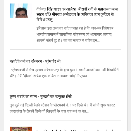
वीरेन्‍द्र सिंह यादव का आलेख : बीसवीं सदी के महानायक बाबा
साहब डॉ0 भीमराव अम्‍बेडकर के व्‍यक्‍तित्‍व एवम्‌ कृतित्‍व के
विविध पहलू
इतिहास इस तथ्‍य का सदैव गवाह रहा है कि जब-जब विशेषकर
भारतीय समाज में सामाजिक संक्रमण एवं अत्‍याचार आघात,
आपसी संघर्ष हुए हैं। तब-तब समाज में घटित इन...
महादेवी वर्मा का संस्मरण - प्रेमचंद जी
प्रेमचंदजी से मेरा प्रथम परिचय पत्र के द्वारा हुआ। तब मैं आठवीं कक्षा की विद्यार्थिनी
थी!। मेरी 'दीपक' शीर्षक एक कविता सम्भवत: 'चांद' में प्रका...
कृष्ण चराटे का व्यंग्य - तुम्हारी वह उन्मुक्त हँसी
तुम मुझे नई दिल्‍ली रेलवे स्‍टेशन के प्‍लेटफार्म नं. 1 पर दिखे थे। मैं सांची सुपर फास्‍ट
एक्‍सप्रेस के तेरहवें डिब्‍बे की खिड़की के पास एक बर्थ पर बैठ...