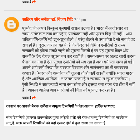
जवाब दें
साहित्य और समीक्षा डॉ. विजय शिंदे
7:14 pm
प्रमोद जी आपने बिल्कुल मूलगामी सवाल उठाया है। भारत में आतंकवाद का
साया अनंतकाल तक बना रहेगा, साशंकता नहीं और प्रश्न चिह्न भी नहीं। आप
चकित होंगे-कहेंगे'भई शुभ-शुभ बोलो।' परंतु बोलने से क्या होता है जो सच है वह
सच ही है। दूसरा वास्तव यह भी है कि केंद्र की विभिन्न एजंसियों से राज्य
सरकारों को हमेशा सतर्क रहने की सूचना मिलती है पर यह सूचना केंद्र और
राज्यों के लिए केवल सूचना बन कर रहती है। समय-समय पर अलर्ट जारी करना
फैशन बन गया है ऐसा सुरक्षा एजंसियों को लग रहा है अतः गंभीरता खत्म हो गई।
आपने आगे सही लिखा कि 'परस्‍पर विश्‍वास और सामंजस्‍य का भी जबरदस्‍त
अभाव है।'भारत और अमरिका की तुलना तो हो नहीं सकती क्योंकि भारत भारत
है और अमरिका अमरिका। न जनता सजग है,न सरकार, न सुरक्षा एजंसियां।
ऐसी स्थिति में आतंकवादी साया बना रहेगा और इसका बना रहना देश हीत में नहीं
है। आपका आलेख आम भारतीयों की चिंता को प्रकट कर रहा है।
जवाब दें
रचनाओं पर आपकी
बेबाक समीक्षा व अमूल्य टिप्पणियों
के लिए आपका
हार्दिक धन्यवाद
.
स्पैम टिप्पणियों (वायरस डाउनलोडर युक्त कड़ियों वाले) की रोकथाम हेतु टिप्पणियों का मॉडरेशन
लागू है. अतः आपकी टिप्पणियों को यहाँ प्रकट होने में कुछ समय लग सकता है.