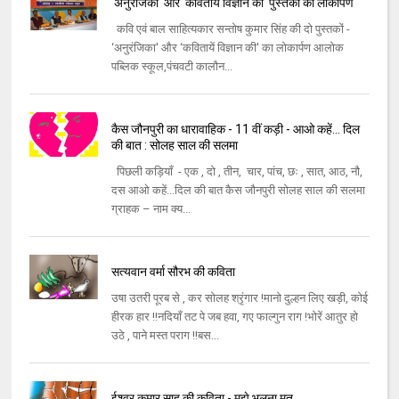
‘अनुरंजिका' और ‘कवितायें विज्ञान की' पुस्‍तकों का लोकार्पण
कवि एवं बाल साहित्‍यकार सन्‍तोष कुमार सिंह की दो पुस्‍तकों -
‘अनुरंजिका' और ‘कवितायें विज्ञान की' का लोकार्पण आलोक
पब्‍लिक स्‍कूल,पंचवटी कालौन...
कैस जौनपुरी का धारावाहिक - 11 वीं कड़ी - आओ कहें... दिल
की बात : सोलह साल की सलमा
पिछली कड़ियाँ - एक , दो , तीन, चार, पांच, छः , सात, आठ, नौ,
दस आओ कहें...दिल की बात कैस जौनपुरी सोलह साल की सलमा
ग्राहक – नाम क्य...
सत्यवान वर्मा सौरभ की कविता
उषा उतरी पूरब से , कर सोलह श्रृंगार !मानो दुल्हन लिए खड़ी, कोई
हीरक हार !!नदियाँ तट पे जब हवा, गए फाल्गुन राग !भोरें आतुर हो
उठे , पाने मस्त पराग !!बस...
ईश्वर कुमार साहू की कविता - मुझे भूलना मत