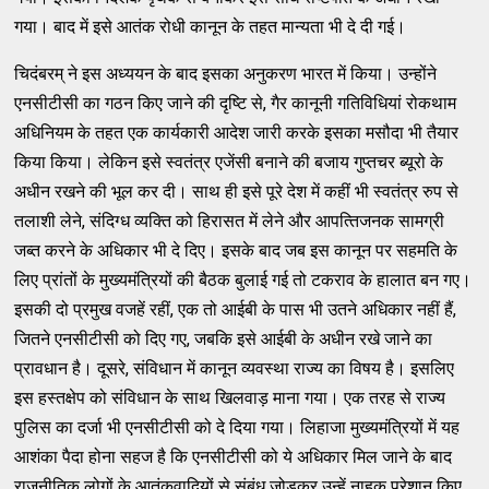
गया। बाद में इसे आतंक रोधी कानून के तहत मान्‍यता भी दे दी गई।
चिदंबरम्‌ ने इस अध्‍ययन के बाद इसका अनुकरण भारत में किया। उन्‍होंने
एनसीटीसी का गठन किए जाने की दृष्‍टि से, गैर कानूनी गतिविधियां रोकथाम
अधिनियम के तहत एक कार्यकारी आदेश जारी करके इसका मसौदा भी तैयार
किया किया। लेकिन इसे स्‍वतंत्र एजेंसी बनाने की बजाय गुप्‍तचर ब्‍यूरो के
अधीन रखने की भूल कर दी। साथ ही इसे पूरे देश में कहीं भी स्‍वतंत्र रुप से
तलाशी लेने, संदिग्‍ध व्‍यक्‍ति को हिरासत में लेने और आपत्‍तिजनक सामग्री
जब्‍त करने के अधिकार भी दे दिए। इसके बाद जब इस कानून पर सहमति के
लिए प्रांतों के मुख्‍यमंत्रियों की बैठक बुलाई गई तो टकराव के हालात बन गए।
इसकी दो प्रमुख वजहें रहीं, एक तो आईबी के पास भी उतने अधिकार नहीं हैं,
जितने एनसीटीसी को दिए गए, जबकि इसे आईबी के अधीन रखे जाने का
प्रावधान है। दूसरे, संविधान में कानून व्‍यवस्‍था राज्‍य का विषय है। इसलिए
इस हस्‍तक्षेप को संविधान के साथ खिलवाड़ माना गया। एक तरह से राज्‍य
पुलिस का दर्जा भी एनसीटीसी को दे दिया गया। लिहाजा मुख्‍यमंत्रियों में यह
आशंका पैदा होना सहज है कि एनसीटीसी को ये अधिकार मिल जाने के बाद
राजनीतिक लोगों के आतंकवादियों से संबंध जोड़कर उन्‍हें नाहक परेशान किए