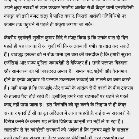
अपने क्षुद्र स्‍वार्थों से उपर उठकर ‘राष्‍टीय आतंक रोधी केंद्र' यानी एनसीटीसी
कानून को इसी बजट सत्र में पारित कराएं, जिससे आतंकी गतिविधियों पर
अंजाम तक पहुंचने से पहले ही अंकुश लगाया जा सके।
केंद्रीय गृहमंत्री सुशील कुमार शिंदे ने मंजूर किया है कि उनके पास दो दिन
पहले ही यह जानकारी आ चुकी थी कि आतंकवादी गंभीर वारदात कर सकते
हैं। बावजूद हरकत को न रोक पाना इस बात की तसदीक है कि हमारी सुरक्षा
एजेंसियां और राज्‍य पुलिस जवाबदेही से बेफिक्र हैं। उनमें परस्‍पर विश्‍वास
और सामंजस्‍य का भी जबरदस्‍त अभाव है। समान पद, श्रेणी और वेतनमान
होने के इनके अहंकार भी परस्‍पर टकराकर सच्‍चाई को टालने का काम करते
हैं। यही वजह है कि एनआईए और राज्‍यों के आतंक रोधी दस्‍तों के बीच टकराव
के हालात पैदा होते रहते हैं। इसीलिए हमारे यहां घटनाओं पर घटने से पहले
काबू नहीं पाया जाता है। इस विसंगति को दूर करने के लिहाज से ही केंद्र
सरकार एनसीटीसी कानून अस्‍तित्‍व में लाना चाहती है, कई राज्‍य सरकारों के
विरोध करने के कारण यह लंबित विधेयक कानूनी रुप नहीं ले पा रहा है।
खासतौर से गैर कांग्रेसी सरकारों को अशंका है कि गुप्‍तचर ब्‍यूरो के मातहत
बनने वाली इस संस्‍था का केंद्र सरकार सीबीआई की तरह दुरुपयोग कर