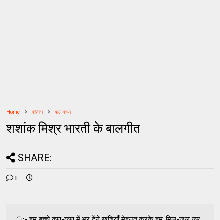
Home
कविता
बाल कथा
शशांक मिश्र भारती के बालगीत
SHARE:
1
ः- हम बच्‍चे कण-कण में भर देंगे खुशियाँ मेहनत करके हम, मिल-जुल कर