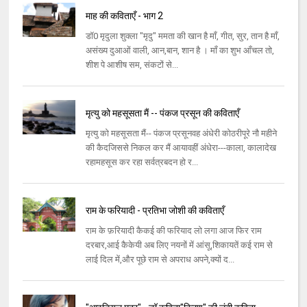
माह की कविताएँ - भाग 2
डॉ0 मृदुला शुक्ला "मृदु" ममता की खान है माँ, गीत, सुर, तान है माँ,
असंख्य दुआओं वाली, आन,बान, शान है । माँ का शुभ आँचल तो,
शीश पे आशीष सम, संकटों से...
मृत्यु को महसूसता मैं -- पंकज प्रसून की कविताएँ
मृत्यु को महसूसता मैं-- पंकज प्रसूनवह अंधेरी कोठरीपूरे नौ महीने
की कैदजिससे निकल कर मैं आयावहीं अंधेरा---काला, कालादेख
रहामहसूस कर रहा सर्वत्रबदन हो र...
राम के फरियादी - प्रतिभा जोशी की कविताएँ
राम के फ़रियादी कैकई की फरियाद लो लगा आज फिर राम
दरबार,आई कैकेयी अब लिए नयनों में आंसू,शिकायतें कई राम से
लाई दिल में,और पूछे राम से अपराध अपने,क्यों द...