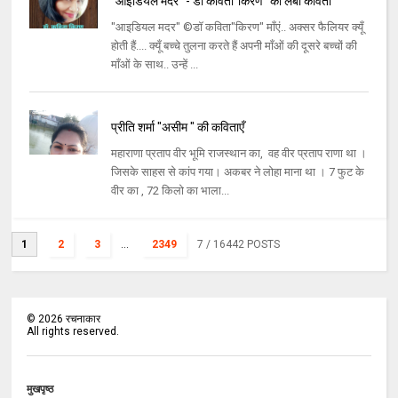
"आइडियल मदर" - डॉ कविता"किरण" की लंबी कविता
"आइडियल मदर" ©डॉ कविता"किरण" माँएं.. अक्सर फैलियर क्यूँ
होती हैं.... क्यूँ बच्चे तुलना करते हैं अपनी माँओं की दूसरे बच्चों की
माँओं के साथ.. उन्हें ...
प्रीति शर्मा "असीम " की कविताएँ
महाराणा प्रताप वीर भूमि राजस्थान का, वह वीर प्रताप राणा था ।
जिसके साहस से कांप गया। अकबर ने लोहा माना था । 7 फुट के
वीर का , 72 किलो का भाला...
1
2
3
...
2349
7
/ 16442 POSTS
©
2026
रचनाकार
All rights reserved.
मुखपृष्ठ