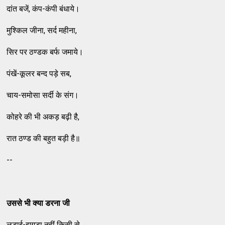
दांत बजें, कंप-कंपी बंधाये।
मुश्‍किल जीना, सर्द महीना,
सिर पर ठण्‍डक बर्फ जमाये।
पंखें-कूलर बन्‍द पड़े सब,
चाय-समोसा सर्दी के संग।
कोहरे की भी अकड़ बढ़ी है,
रात ठण्‍ड की बहुत बड़ी है॥
--
उससे भी क्‍या डरना जी
लड़ाई-झगड़ा नहीं किसी से