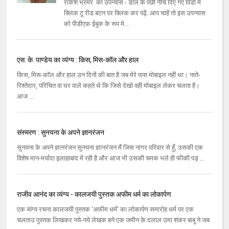
राकेश भ्रमर का उपन्यास - डाल के पंछी नीचे दिए गए विंडो में
क्लिक टू रीड बटन पर क्लिक कर पढ़ें. आप चाहें तो इस उपन्यास
को पीडीएफ़ ईबुक के रूप मे...
एस. के. पाण्डेय का व्यंग्य : किस, मिस-कॉल और हाल
किस, मिस-कॉल और हाल उन दिनों की बात है जब मेरे पास मोबाइल नहीं था। नाते-
रिश्तेदार, परिचित वा घर वाले कहते थे कि जिसे देखो वही मोबाइल लेकर चलता है।
आज ...
संस्मरण : सुनयना के अपने ज्ञानरंजन
सुनयना के अपने ज्ञानरंजन सुनयना ज्ञानरंजन मैं जिस नागर परिवार से हूँ, उसकी एक
विशेष मान-मर्यादा इलाहाबाद में रही है और आज भी उसकी चमक भले ही फीकी पड़ ...
राजीव आनंद का व्यंग्य - कालजयी पुस्तक अफीम धर्म का लोकार्पण
एक व्‍यंग्‍य रचना कालजयी पुस्‍तक ‘अफीम धर्म' का लोकार्पण समारोह धर्म पर एक
चलताउ पुस्‍तक लिखकर नये-नये लेखक बने एक जमीन के दलाल उमा शंकर बाबू ने जब