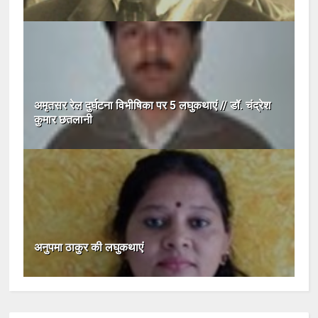
अमृतसर रेल दुर्घटना विभीषिका पर 5 लघुकथाएं // डॉ. चंद्रेश
कुमार छतलानी
अनुपमा ठाकुर की लघुकथाएं