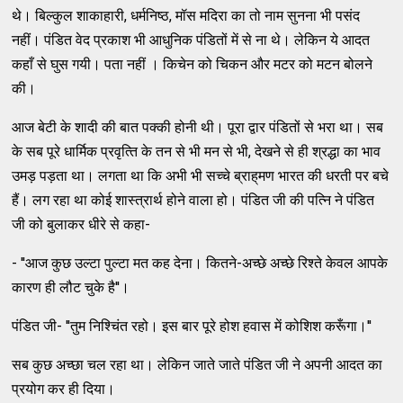
थे। बिल्‍कुल शाकाहारी, धर्मनिष्‍ठ, मॉस मदिरा का तो नाम सुनना भी पसंद
नहीं। पंडित वेद प्रकाश भी आधुनिक पंडितों में से ना थे। लेकिन ये आदत
कहाँ से घुस गयी। पता नहीं । किचेन को चिकन और मटर को मटन बोलने
की।
आज बेटी के शादी की बात पक्‍की होनी थी। पूरा द्वार पंडितों से भरा था। सब
के सब पूरे धार्मिक प्रवृत्‍ति के तन से भी मन से भी, देखने से ही श्रद्धा का भाव
उमड़ पड़ता था। लगता था कि अभी भी सच्‍चे ब्राह्‌मण भारत की धरती पर बचे
हैं। लग रहा था कोई शास्‍त्रार्थ होने वाला हो। पंडित जी की पत्‍नि ने पंडित
जी को बुलाकर धीरे से कहा-
- ''आज कुछ उल्‍टा पुल्‍टा मत कह देना। कितने-अच्‍छे अच्‍छे रिश्‍ते केवल आपके
कारण ही लौट चुके है''।
पंडित जी- ''तुम निश्‍चिंत रहो। इस बार पूरे होश हवास में कोशिश करूँगा।''
सब कुछ अच्‍छा चल रहा था। लेकिन जाते जाते पंडित जी ने अपनी आदत का
प्रयोग कर ही दिया।