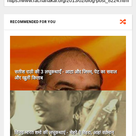
RECOMMENDED FOR YOU
सतीश राठी की 3 लघुकथाएँ - आटा और जिस्म, पेट का सवाल
और खुली किताब
विनय भारत शर्मा की लघुकथाएं - चेहरे पे चेहरा, आह! वर्तमान