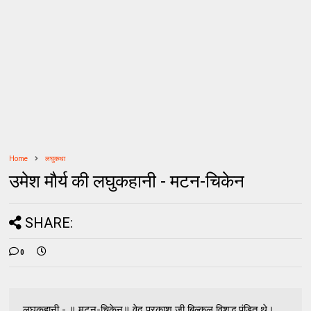
Home
लघुकथा
उमेश मौर्य की लघुकहानी - मटन-चिकेन
SHARE:
0
लघुकहानी - ॥ मटन-चिकेन॥ वेद प्रकाश जी बिल्‍कुल विशुद्ध पंडित थे।