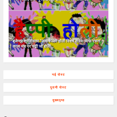
बृजेन्द्र श्रीवास्तव "उत्कर्ष" की होली विशेष हास्य-व्यंग्य रचना -
काव्य मंच पर चढ़ी जो होली...
नई पोस्ट
पुरानी पोस्ट
मुख्यपृष्ठ