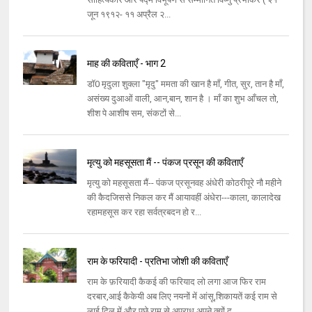
जून १९१२- ११ अप्रैल २...
माह की कविताएँ - भाग 2
डॉ0 मृदुला शुक्ला "मृदु" ममता की खान है माँ, गीत, सुर, तान है माँ,
असंख्य दुआओं वाली, आन,बान, शान है । माँ का शुभ आँचल तो,
शीश पे आशीष सम, संकटों से...
मृत्यु को महसूसता मैं -- पंकज प्रसून की कविताएँ
मृत्यु को महसूसता मैं-- पंकज प्रसूनवह अंधेरी कोठरीपूरे नौ महीने
की कैदजिससे निकल कर मैं आयावहीं अंधेरा---काला, कालादेख
रहामहसूस कर रहा सर्वत्रबदन हो र...
राम के फरियादी - प्रतिभा जोशी की कविताएँ
राम के फ़रियादी कैकई की फरियाद लो लगा आज फिर राम
दरबार,आई कैकेयी अब लिए नयनों में आंसू,शिकायतें कई राम से
लाई दिल में,और पूछे राम से अपराध अपने,क्यों द...