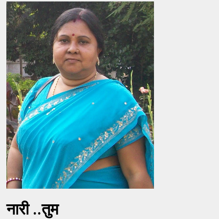
नारी ..तुम