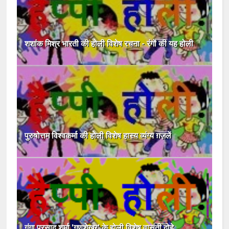
शशांक मिश्र भारती की होली विशेष रचना - रंगों की यह होली
पुरुषोत्तम विश्वकर्मा की होली विशेष हास्य व्यंग्य ग़ज़लें
गंगा प्रसाद शर्मा 'गुणशेखर' के होली विशेष वासंती दोहे