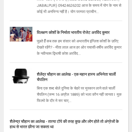
JABALPUR) 09424626202 आज के समय में योग के नाम से
कोई भी अनभिग्य नहीं है। योग परम्परा प्राचीन...
विलक्षण कोशोँ के निर्माता भारतीय रोजेट अरविंद कुमार
पूछते हैँ कब तक हम संसार को अभारतीय इंग्लिश कोशोँ के ज़रिए
देखते रहेंगे? - मीता लाल आज हर ओर पचासी-वर्षीय अरविंद कुमार
के नवीनतम द्विभाषी कोश अरविंद...
शैलेंद्र चौहान का आलेख - एक महान हास्य अभिनेता चार्ली
चैपलिन
बिना एक शब्द बोले दुनिया के चेहरे पर मुस्कान लाने वाले चार्ली
चैपलिन (जन्म 16 अप्रैल 1889) को भला कौन नहीं जानता I मूक
फिल्मो के दौर मे सर चार्...
शैलेन्द्र चौहान का आलेख - तात्या टोपे की तरह कुछ और लोग होते तो अंग्रेजों के
हाथ से भारत छीना जा सकता था