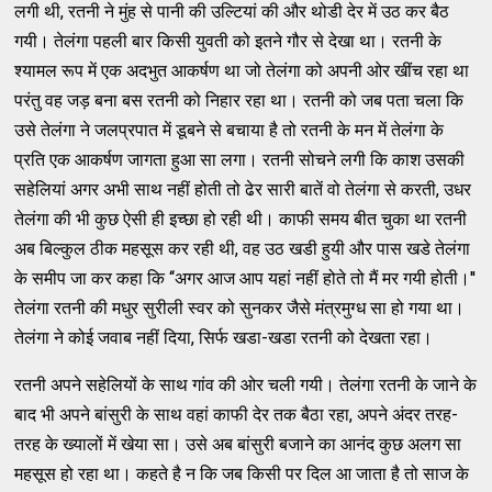
लगी थी, रतनी ने मुंह से पानी की उल्‍टियां की और थोडी देर में उठ कर बैठ
गयी। तेलंगा पहली बार किसी युवती को इतने गौर से देखा था। रतनी के
श्‍यामल रूप में एक अदभुत आकर्षण था जो तेलंगा को अपनी ओर खींच रहा था
परंतु वह जड़ बना बस रतनी को निहार रहा था। रतनी को जब पता चला कि
उसे तेलंगा ने जलप्रपात में डूबने से बचाया है तो रतनी के मन में तेलंगा के
प्रति एक आकर्षण जागता हुआ सा लगा। रतनी सोचने लगी कि काश उसकी
सहेलियां अगर अभी साथ नहीं होती तो ढेर सारी बातें वो तेलंगा से करती, उधर
तेलंगा की भी कुछ ऐसी ही इच्‍छा हो रही थी। काफी समय बीत चुका था रतनी
अब बिल्‍कुल ठीक महसूस कर रही थी, वह उठ खडी हुयी और पास खडे तेलंगा
के समीप जा कर कहा कि ‘‘अगर आज आप यहां नहीं होते तो मैं मर गयी होती।''
तेलंगा रतनी की मधुर सुरीली स्‍वर को सुनकर जैसे मंत्रमुग्‍ध सा हो गया था।
तेलंगा ने कोई जवाब नहीं दिया, सिर्फ खडा-खडा रतनी को देखता रहा।
रतनी अपने सहेलियों के साथ गांव की ओर चली गयी। तेलंगा रतनी के जाने के
बाद भी अपने बांसुरी के साथ वहां काफी देर तक बैठा रहा, अपने अंदर तरह-
तरह के ख्‍यालों में खेया सा। उसे अब बांसुरी बजाने का आनंद कुछ अलग सा
महसूस हो रहा था। कहते है न कि जब किसी पर दिल आ जाता है तो साज के