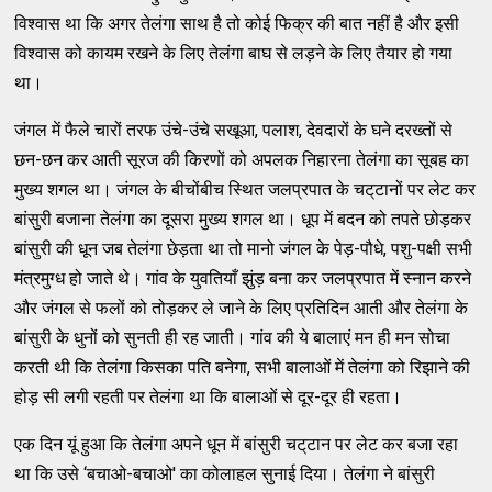
विश्‍वास था कि अगर तेलंगा साथ है तो कोई फिक्र की बात नहीं है और इसी
विश्‍वास को कायम रखने के लिए तेलंगा बाघ से लड़ने के लिए तैयार हो गया
था।
जंगल में फैले चारों तरफ उंचे-उंचे सखूआ, पलाश, देवदारों के घने दरख्‍तों से
छन-छन कर आती सूरज की किरणों को अपलक निहारना तेलंगा का सूबह का
मुख्‍य शगल था। जंगल के बीचोंबीच स्‍थित जलप्रपात के चट्‌टानों पर लेट कर
बांसुरी बजाना तेलंगा का दूसरा मुख्‍य शगल था। धूप में बदन को तपते छोड़कर
बांसुरी की धून जब तेलंगा छेड़ता था तो मानो जंगल के पेड़-पौधे, पशु-पक्षी सभी
मंत्रमुग्‍ध हो जाते थे। गांव के युवतियाँ झुंड़ बना कर जलप्रपात में स्‍नान करने
और जंगल से फलों को तोड़कर ले जाने के लिए प्रतिदिन आती और तेलंगा के
बांसुरी के धुनों को सुनती ही रह जाती। गांव की ये बालाएं मन ही मन सोचा
करती थी कि तेलंगा किसका पति बनेगा, सभी बालाओं में तेलंगा को रिझाने की
होड़ सी लगी रहती पर तेलंगा था कि बालाओं से दूर-दूर ही रहता।
एक दिन यूं हुआ कि तेलंगा अपने धून में बांसुरी चट्‌टान पर लेट कर बजा रहा
था कि उसे ‘बचाओ-बचाओ' का कोलाहल सुनाई दिया। तेलंगा ने बांसुरी