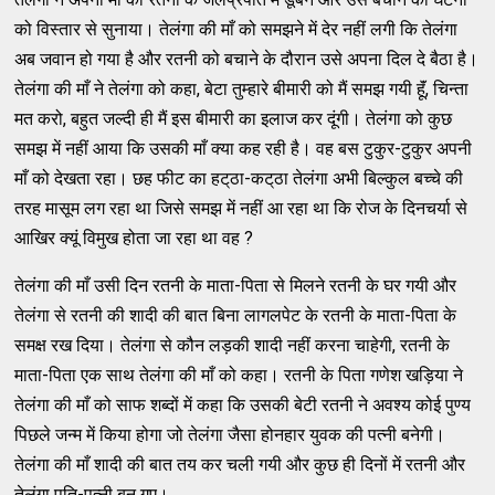
को विस्‍तार से सुनाया। तेलंगा की माँ को समझने में देर नहीं लगी कि तेलंगा
अब जवान हो गया है और रतनी को बचाने के दौरान उसे अपना दिल दे बैठा है।
तेलंगा की माँ ने तेलंगा को कहा, बेटा तुम्‍हारे बीमारी को मैं समझ गयी हॅूं, चिन्‍ता
मत करो, बहुत जल्‍दी ही मैं इस बीमारी का इलाज कर दूंगी। तेलंगा को कुछ
समझ में नहीं आया कि उसकी माँ क्‍या कह रही है। वह बस टुकुर-टुकुर अपनी
माँ को देखता रहा। छह फीट का हट्‌ठा-कट्‌ठा तेलंगा अभी बिल्‍कुल बच्‍चे की
तरह मासूम लग रहा था जिसे समझ में नहीं आ रहा था कि रोज के दिनचर्या से
आखिर क्‍यूं विमुख होता जा रहा था वह ?
तेलंगा की माँ उसी दिन रतनी के माता-पिता से मिलने रतनी के घर गयी और
तेलंगा से रतनी की शादी की बात बिना लागलपेट के रतनी के माता-पिता के
समक्ष रख दिया। तेलंगा से कौन लड़की शादी नहीं करना चाहेगी, रतनी के
माता-पिता एक साथ तेलंगा की माँ को कहा। रतनी के पिता गणेश खड़िया ने
तेलंगा की माँ को साफ शब्‍दों में कहा कि उसकी बेटी रतनी ने अवश्‍य कोई पुण्‍य
पिछले जन्‍म में किया होगा जो तेलंगा जैसा होनहार युवक की पत्‍नी बनेगी।
तेलंगा की माँ शादी की बात तय कर चली गयी और कुछ ही दिनों में रतनी और
तेलंगा पति-पत्‍नी बन गए।