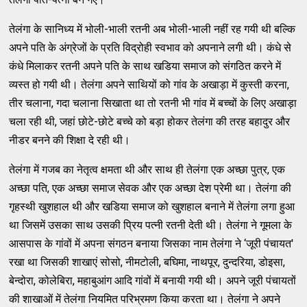
तेलंगा के सानिध्‍य में भोली-भाली रतनी अब भोली-भाली नहीं रह गयी थी बल्‍कि
अपने पति के अंग्रेजों के प्रति विद्रोही स्‍वभाव को अपनाने लगी थी। कंधे से
कंधे मिलाकर रतनी अपने पति के साथ खडिया समाज को संगठित करने में
व्‍यस्‍त हो गयी थी। तेलंगा अपने साथियों को गांव के अखाड़ा में कुस्‍ती करना,
तीर चलाना, गदा चलाना सिखाता था तो रतनी भी गांव में बच्‍चों के लिए अखाड़ा
चला रही थी, जहां छोटे-छोटे बच्‍चे को बड़ा होकर तेलंगा की तरह बहादुर और
नीडर बनने की शिक्षा दे रही थी।
तेलंगा में गजब का नेतृत्‍व क्षमता थी और साथ ही तेलंगा एक अच्‍छा पुत्र, एक
अच्‍छा पति, एक अच्‍छा समाज सेवक और एक अच्‍छा देश प्रेमी था। तेलंगा की
गृहस्‍थी खुशहाल थी और खडिया समाज को खुशहाल बनाने में तेलंगा लगा हुआ
था जिसमें उसका साथ उसकी प्रिय पत्‍नी रतनी देती थी। तेलंगा ने गूमला के
आसपास के गांवों में अपना संगठन बनाया जिसका नाम तेलंगा ने ‘जूरी पंचायत'
रखा था जिसकी शाखाएं सोसो, नीमटोली, बघिमा, नाथपूर, दुन्‍दरिया, डोइसा,
बेन्‍दोरा, कोलेबिरा, महाबुआंग आदि गांवों में बनायी गयी थी। अपने जूरी पंचायतों
की शाखाओं में तेलंगा नियमित परिभ्रमण किया करता था। तेलंगा ने अपने