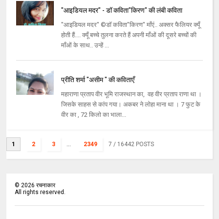
"आइडियल मदर" - डॉ कविता"किरण" की लंबी कविता
"आइडियल मदर" ©डॉ कविता"किरण" माँएं.. अक्सर फैलियर क्यूँ
होती हैं.... क्यूँ बच्चे तुलना करते हैं अपनी माँओं की दूसरे बच्चों की
माँओं के साथ.. उन्हें ...
प्रीति शर्मा "असीम " की कविताएँ
महाराणा प्रताप वीर भूमि राजस्थान का, वह वीर प्रताप राणा था ।
जिसके साहस से कांप गया। अकबर ने लोहा माना था । 7 फुट के
वीर का , 72 किलो का भाला...
1
2
3
...
2349
7
/ 16442 POSTS
©
2026
रचनाकार
All rights reserved.