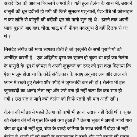
सहारे दिल की आवाज निकलने लगती है। यही हुआ तेलंगा के साथ भी, उसकी
बांसुरी की धून दर्दीली हो गयी थी जिसे सुनकर पशु-पक्षी, पेड-पौधे भी कोलाहल
न कर शांति से बांसुरी की दर्दीली धून को मानो सुन रहे थे। झरने तक अपनी
प्‍यास बुझाने आए बाघ, चीता, भालू पानी पीकर मंत्रमुग्‍ध से वहीं ठिठक से गए
थे।
निसंदेह संगीत की भाषा सशक्‍त होती है जो प्रकृति के सभी प्राणियों को
आनंदित करती है। एक अद्वितीय दृश्‍य का सृजन हो चुका था वहां जब तेलंगा
के बांसुरी के धून में कोयल ने अपनी कुहुकने का स्‍वर को इस तरह मिलाया कि
ऐसा मालूम होता था कि कोई संगीतकार के बताए अनुसार लय और ताल को
ध्‍यान में रखते हुए तेलंगा और पपीहे ने जुगलबंदी कर ली हो। तेलंगा भी इस
जुगलबंदी का आनंद लेता रहा और उसे पता ही नहीं चला कि कब शाम हो
गयी। उस रात न जाने क्‍यों तेलंगा को सिर्फ रतनी की याद आती रही।
तेलंगा की माँ इससे पहले तेलंगा को कभी भी इतना उदास नहीं देखी थी। सुबह
को तेलंगा की माँ ने पूछा कि उसे क्‍या हुआ है ? तेलंगा सुबह में अपनी प्‍यारी गाय
चंपा क दूध भी नहीं दुहा, चंपा के बछड़े जोगिया के साथ खेतों में दौड़ा भी नहीं।
तेलंगा ने अपनी माँ को रतनी के जलप्रपात में डूबने और उसे बचाने की घटना