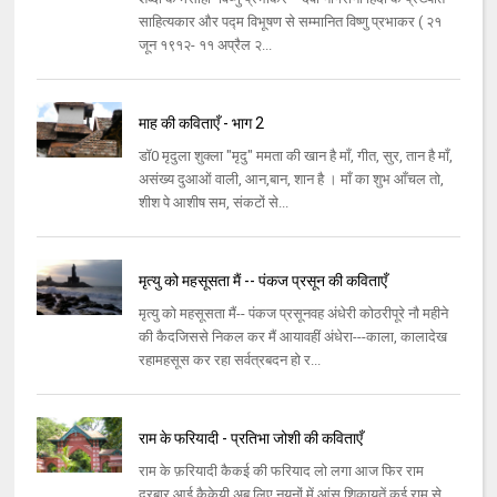
साहित्यकार और पद्म विभूषण से सम्मानित विष्णु प्रभाकर ( २१
जून १९१२- ११ अप्रैल २...
माह की कविताएँ - भाग 2
डॉ0 मृदुला शुक्ला "मृदु" ममता की खान है माँ, गीत, सुर, तान है माँ,
असंख्य दुआओं वाली, आन,बान, शान है । माँ का शुभ आँचल तो,
शीश पे आशीष सम, संकटों से...
मृत्यु को महसूसता मैं -- पंकज प्रसून की कविताएँ
मृत्यु को महसूसता मैं-- पंकज प्रसूनवह अंधेरी कोठरीपूरे नौ महीने
की कैदजिससे निकल कर मैं आयावहीं अंधेरा---काला, कालादेख
रहामहसूस कर रहा सर्वत्रबदन हो र...
राम के फरियादी - प्रतिभा जोशी की कविताएँ
राम के फ़रियादी कैकई की फरियाद लो लगा आज फिर राम
दरबार,आई कैकेयी अब लिए नयनों में आंसू,शिकायतें कई राम से