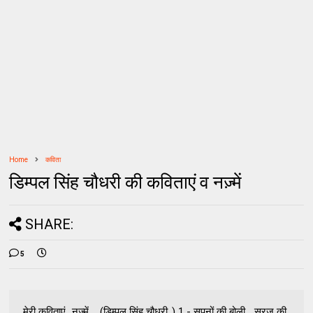
Home
कविता
डिम्पल सिंह चौधरी की कविताएं व नज़्में
SHARE:
5
मेरी कविताएं...नज़्में.... (डिम्पल सिंह चौधरी..) 1 - सपनों की बोली... सूरज की