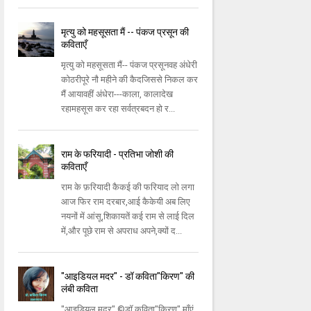
मृत्यु को महसूसता मैं -- पंकज प्रसून की
कविताएँ
मृत्यु को महसूसता मैं-- पंकज प्रसूनवह अंधेरी
कोठरीपूरे नौ महीने की कैदजिससे निकल कर
मैं आयावहीं अंधेरा---काला, कालादेख
रहामहसूस कर रहा सर्वत्रबदन हो र...
राम के फरियादी - प्रतिभा जोशी की
कविताएँ
राम के फ़रियादी कैकई की फरियाद लो लगा
आज फिर राम दरबार,आई कैकेयी अब लिए
नयनों में आंसू,शिकायतें कई राम से लाई दिल
में,और पूछे राम से अपराध अपने,क्यों द...
"आइडियल मदर" - डॉ कविता"किरण" की
लंबी कविता
"आइडियल मदर" ©डॉ कविता"किरण" माँएं..