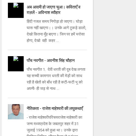
अब आदमी हो जाएगा चुआ। कविताएँ व
ग़ज़लें - अविनाश ब्यौहार
हिंदी गजल समय निगोड़ा हो जाएगा। घोड़ा
घास नहीं खाएगा।। उनके आगे टुकड़े डालो,
देखो कितना मुँह बाएगा। जिन पर हमें भरोसा
होगा, देखो वही कहर ...
पाँच नवगीत - अवनीश सिंह चौहान
पाँच नवगीत 1. देवी धरती की दूब देख लगता
यह सच्ची कामगार धरती की मेड़ों को साध
रही है खेतों को बाँध रही है कटी-फटी भू को
अपनी- ही जड़ से नाथ ...
नैतिकता - राजेश माहेश्वरी की लघुकथाएँ
- राजेश माहेश्वरीपरिचयराजेश माहेश्वरी का
जन्म मध्यप्रदेश के जबलपुर शहर में 31
जुलाई 1954 को हुआ था। उनके द्वारा