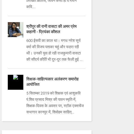
लिखित क्षितिज, जीवन कैसा हो व मंथन
कवि...
श्रीपुर की रानी वासटा की अमर प्रेम
कहानी - प्रियंका कौशल
600 ईसवी का काल था। मगध नरेश सूर्य
वर्मा की विजय पताका चहुं और फहरा रही
थी। उनकी युवा हो रही राजकुमारी वासटा
की सौंदर्य कीर्ति भी दूर-दूर तक फैली हुई ...
शिक्षक-साहित्यकार अलंकरण समारोह
आयोजित
5 सितम्बर 2019 को शिक्षक एवं आशुकवि
पं.शिव प्रसाद मिश्र की पावन स्मृति में,
शिक्षक-दिवस के अवसर पर, स्टॉक एक्सचेंज
सभागार कानपुर में, शिवोहम साहित्...