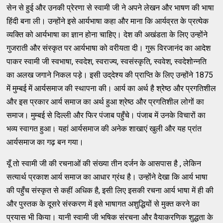
सेन से हुई और उनकी प्रेरणा से स्‍वामी जी ने अपने लेखन और भाषण की भाषा
हिंदी बना ली। उन्‍होंने इसे आर्यभाषा कहा और माना कि आर्यव्रत के प्रत्‍येक
व्‍यक्‍ति को आर्यभाषा का ज्ञान होना चाहिए। देश की अखंडता के लिए उन्‍होंने
गुजराती और संस्‍कृत पर आर्यभाषा को वरीयता दी। गुरू विरजानंद का आदेश
पाकर स्‍वामी जी स्‍वभाषा, स्‍वदेश, स्‍वराज्‍य, स्‍वसंस्‍कृति, स्‍ववेश, स्‍वदेशोन्‍नति
का अलख जगाने निकल पड़े। इसी उद्‌देश्‍य की प्राप्‍ति के लिए उन्‍होंने 1875
में मुम्‍बई में आर्यसमाज की स्‍थापना की। आर्य का अर्थ है श्रेष्‍ठ और प्रगतिशील
और इस प्रकार आर्य समाज का अर्थ हुआ श्रेष्‍ठ और प्रगतिशील लोगों का
समाज। मुम्‍बई से दिल्‍ली और फिर पंजाब पहुँचे। पंजाब में उनके विचारों का
भव्‍य स्‍वागत हुआ। यहां आर्यसमाज की अनेक शाखाएं खुली और यह प्रांत
आर्यसमाज का गढ़ बन गया।
यूँ तो स्‍वामी जी की रचनाओं की संख्‍या तीन दर्जन के आसपास है , लेकिन
सत्‍यार्थ प्रकाश आर्य समाज का आधार ग्रंथ है। उन्‍होंने देखा कि आर्य भाषा
की पहुँच संस्‍कृत से कहीं अधिक है, इसी लिए इसकी रचना आर्य भाषा में ही की
और पुस्‍तक के दूसरे संस्‍करण में इसे भाषागत अशुद्धियों से मुक्‍त करने का
प्रयास भी किया। यानी स्‍वामी जी भषिक संरचना और वैयाकरणिक शुद्धता के