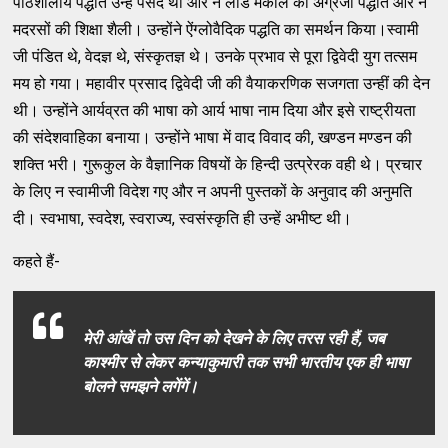
पाठशालीय पद्धति उन्‍हें पसंद थी और न लार्ड मैकाले की अंग्रजी पद्धति और न
मदरसों की शिक्षा शैली। उन्‍होंने ऐंग्‍लोवैदिक पद्धति का समर्थन किया।स्‍वामी
जी पंडित थे, वेदज्ञ थे, संस्‍कृतज्ञ थे। उनके प्रभाव से पूरा द्विवेदी युग तत्‍सम
मय हो गया। महावीर प्रसाद द्विवेदी जी की वैयाकरणिक सजगता उन्‍हीं की देन
थी। उन्‍होंने आर्यव्रत की भाषा को आर्य भाषा नाम दिया और इसे राष्‍ट्रीयता
की संदेशवाहिका बनाया। उन्‍होंने भाषा में वाद विवाद की, खण्‍डन मण्‍डन की
शक्‍ति भरी। गुरूकुल के वैज्ञानिक विषयों के हिन्‍दी उत्‍प्रेरक वही थे। प्रचार
के लिए न स्‍वामीजी विदेश गए और न अपनी पुस्‍तकों के अनुवाद की अनुमति
दी। स्‍वभाषा, स्‍वदेश, स्‍वराज्‍य, स्‍वसंस्‍कृति ही उन्‍हें अभीष्‍ट थी।
कहते हैं-
मेरी आंखें तो उस दिन को देखने के लिए तरस रही हैं, जब
काश्‍मीर से लेकर कन्‍याकुमारी तक सभी भारतीय एक ही भाषा
बोलने समझने लगेंगें।