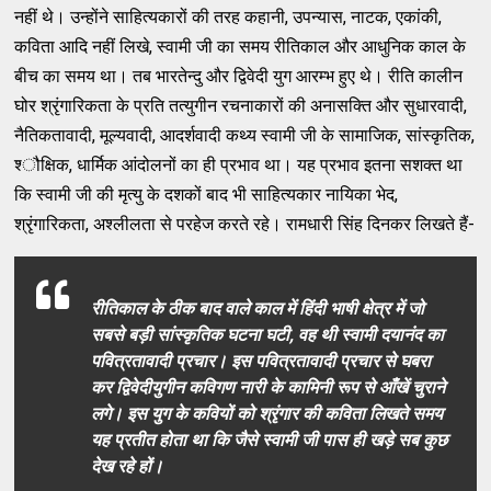
नहीं थे। उन्‍होंने साहित्‍यकारों की तरह कहानी, उपन्‍यास, नाटक, एकांकी,
कविता आदि नहीं लिखे, स्‍वामी जी का समय रीतिकाल और आधुनिक काल के
बीच का समय था। तब भारतेन्‍दु और द्विवेदी युग आरम्‍भ हुए थे। रीति कालीन
घोर श्रृंगारिकता के प्रति तत्‍युगीन रचनाकारों की अनासक्‍ति और सुधारवादी,
नैतिकतावादी, मूल्‍यवादी, आदर्शवादी कथ्‍य स्‍वामी जी के सामाजिक, सांस्‍कृतिक,
श्‍ौक्षिक, धार्मिक आंदोलनों का ही प्रभाव था। यह प्रभाव इतना सशक्‍त था
कि स्‍वामी जी की मृत्‍यु के दशकों बाद भी साहित्‍यकार नायिका भेद,
श्रृंगारिकता, अश्‍लीलता से परहेज करते रहे। रामधारी सिंह दिनकर लिखते हैं-
रीतिकाल के ठीक बाद वाले काल में हिंदी भाषी क्षेत्र में जो
सबसे बड़ी सांस्‍कृतिक घटना घटी, वह थी स्‍वामी दयानंद का
पवित्रतावादी प्रचार। इस पवित्रतावादी प्रचार से घबरा
कर द्विवेदीयुगीन कविगण नारी के कामिनी रूप से आँखें चुराने
लगे। इस युग के कवियों को श्रृंगार की कविता लिखते समय
यह प्रतीत होता था कि जैसे स्‍वामी जी पास ही खड़े सब कुछ
देख रहे हों।