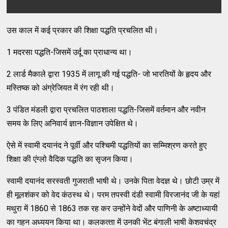
उस काल में कई प्रकार की शिक्षा पद्धति प्रचलित थी।
1 मदरसा पद्धति-जिसमें उर्दू का प्राधान्‍य था।
2 लार्ड मैकाले द्वारा 1935 में लागू की गई पद्धति- जो भारतियों के हृदय और
मस्‍तिष्‍क को अंग्रेजियत में रंग रही थी।
3 पंडित मंडली द्वारा प्रचलित पाठशाला पद्धति-जिसमें वर्तमान और नवीन
समय के लिए अनिवार्य ज्ञान-विज्ञान उपेक्षित थे।
ऐसे में स्‍वामी दयानंद ने पूर्वी और पश्‍चिमी पद्धतियों का सम्‍मिश्रण करते हुए
शिक्षा की एंग्‍लो वैदिक पद्धति का सृजन किया।
स्‍वामी दयानंद सरस्‍वती गुजराती भाषी थे। उनके पिता वेदज्ञ थे। छोटी उम्र में
ही मूलशंकर को वेद कंठस्‍थ थे। परम तपस्‍वी दंडी स्‍वामी विरजानंद जी के यहां
मथुरा में 1860 से 1863 तक रह कर उन्‍होंने वेदों और पाणिनी के अष्‍टाध्‍यायी
का गहन अध्‍ययन किया था। कलकत्‍ता में उनकी भेंट बंगाली भाषी केशवचंद्र