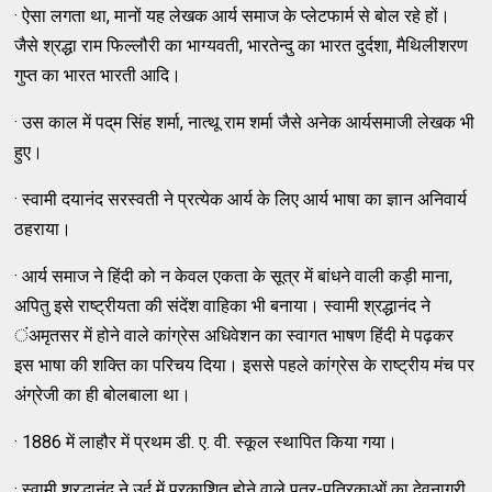
· ऐसा लगता था, मानों यह लेखक आर्य समाज के प्‍लेटफार्म से बोल रहे हों।
जैसे श्रद्धा राम फिल्‍लौरी का भाग्‍यवती, भारतेन्‍दु का भारत दुर्दशा, मैथिलीशरण
गुप्‍त का भारत भारती आदि।
· उस काल में पद्‌म सिंह शर्मा, नात्‍थू राम शर्मा जैसे अनेक आर्यसमाजी लेखक भी
हुए।
· स्‍वामी दयानंद सरस्‍वती ने प्रत्‍येक आर्य के लिए आर्य भाषा का ज्ञान अनिवार्य
ठहराया।
· आर्य समाज ने हिंदी को न केवल एकता के सूत्र में बांधने वाली कड़ी माना,
अपितु इसे राष्‍ट्रीयता की संदेंश वाहिका भी बनाया। स्‍वामी श्रद्धानंद ने
ंअमृतसर में होने वाले कांग्रेस अधिवेशन का स्‍वागत भाषण हिंदी मे पढ़कर
इस भाषा की शक्‍ति का परिचय दिया। इससे पहले कांग्रेस के राष्‍ट्रीय मंच पर
अंग्रेजी का ही बोलबाला था।
· 1886 में लाहौर में प्रथम डी. ए. वी. स्‍कूल स्‍थापित किया गया।
· स्‍वामी श्रद्धानंद ने उर्दू में प्रकाशित होने वाले पत्र-पत्रिकाओं का देवनागरी