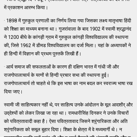
में प्रकाशन आरम्‍भ किया।
· 1898 में गुरुकुल प्रणाली का निर्णय लिया गया जिसका लक्ष्‍य मातृभाषा हिंदी
को शिक्षा का माध्‍यम बनाना था। गुजरांवाला के बाद 1902 में स्‍वामी श्रद्धानंद
ने 1200 बीघे के कांगड़ी ग्राम में गुरुकुल कांगड़ी विश्‍वविद्यालय की स्‍थापना
की, जिसे 1962 में डीमड विश्‍वविद्यालय का दर्जा मिला। यहां के अध्‍यापकों ने
ही हिन्‍दी में विज्ञान की प्रथम पुस्‍तकें लिखी हैं।
· आर्य समाज की सफलताओं के कारण ही दक्षिण भारत में गांधी जी और
राजगोपालाचार्य के यत्‍नों से हिन्‍दी प्रचार सभा की स्‍थापना हुई।
राजगोपालाचार्य तो चाहते थे कि इस भाषा का नाम बदल कर स्‍वराज्‍य भाषा रख
दिया जाए।
स्‍वामी जी साहित्‍यकार नहीं थे, पर साहित्‍य उनके आंदोलन के मूल आदशोंर् और
उद्‌देश्‍यों को लेकर लिखा जा रहा था। रामधारीसिंह दिनकर ने उनके विचारों
को पवित्रतावादी कहा है। ऐसा पवित्रतावाद जिसने श्रृंगारिकता और अति
श्रृंगारिकता को समूल बुहार दिया। शिक्षा के क्षेत्रा में वे मध्‍यमार्गी थे। न