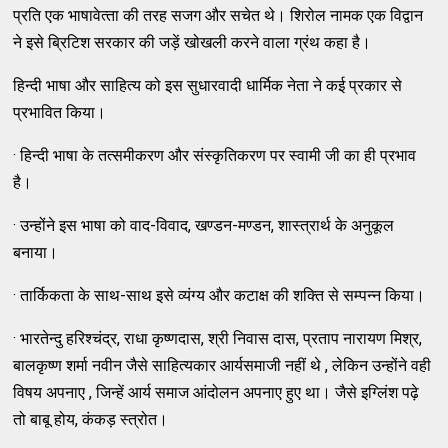
प्रति एक भाषावेत्‍ता की तरह सजग और सचेत थे। शिरोल नामक एक विद्वान
ने इसे ब्रिटिश सरकार की जड़ें खोखली करने वाला ग्रंथ कहा है।
हिन्‍दी भाषा और साहित्‍य को इस सुधारवादी धार्मिक नेता ने कई प्रकार से
प्रभावित किया।
· हिन्‍दी भाषा के तत्‍समीकरण और संस्‍कृतिकरण पर स्‍वामी जी का ही प्रभाव
है।
· उन्‍होंने इस भाषा को वाद-विवाद, खण्‍डन-मण्‍डन, शास्‍त्रार्थ के अनुकूल
बनाया।
· तार्किकता के साथ-साथ इसे व्‍यंग्‍य और कटाक्ष की शक्‍ति से सम्‍पन्‍न किया।
· भारतेन्‍दु हरिश्‍चंद्र, राधा कृष्‍णदास, श्री निवास दास, प्रताप नारायण मिश्र,
बालकृष्‍ण शर्मा नवीन जैसे साहित्‍यकार आर्यसमाजी नहीं थे , लेकिन उन्‍होंने वही
विषय अपनाए , जिन्‍हें आर्य समाज आंदोलन अपनाए हुए था। जैसे इग्‍लिंश पढ़े
तो बाबू होय, कंकड़ स्‍त्रोत।