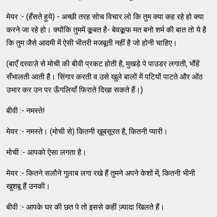
मेयर :- (हँसते हुये) - अच्‍छी तरह सोच विचार लो कि तुम क्‍या कह रहे हो क्‍या
करने जा रहे हो। क्‍योंकि तुममें कू़बत है- बेवकू़फ मत बनो शर्म की बात तो ये है
कि तुम जैसे आदमी में ऐसी भीतरी मजबूती नहीं है जो होनी चाहिए।
(बाएँ दरवाज़े से मोची की बीवी प्रकट होती है, मुखड़े पे पाउडर लगाती, भौंहें
सँभालती आती है। सिंगार करती व उसे खुले बालों में पटियों पाटते और ओंठ
उभार कर उन पर ऊँगलियाँ फिराते दिखा सकते हैं।)
बीवी :- नमस्‍ते!
मेयर :- नमस्‍ते। (मोची से) कितनी ख़ूबसूरत है, कितनी प्‍यारी।
मोची :- आपको ऐसा लगता है।
मेयर :- कितने सलौने गुलाब लगा रखे हैं तुमने अपने केशों में, कितनी भीनी
खुशबू हैं उनकी।
बीवी :- आपके घर की छत पे तो इससे कहीं ज्‍़यादा खिलते हैं।