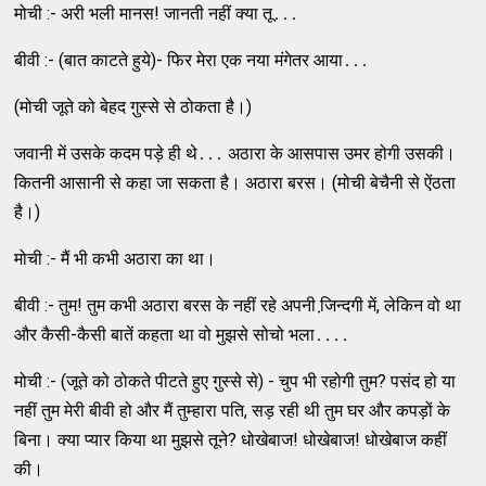
मोची :- अरी भली मानस! जानती नहीं क्‍या तू․․․
बीवी :- (बात काटते हुये)- फिर मेरा एक नया मंगेतर आया․․․
(मोची जूते को बेहद गु़स्‍से से ठोकता है।)
जवानी में उसके कदम पड़े ही थे․․․ अठारा के आसपास उमर होगी उसकी।
कितनी आसानी से कहा जा सकता है। अठारा बरस। (मोची बेचैनी से ऐंठता
है।)
मोची :- मैं भी कभी अठारा का था।
बीवी :- तुम! तुम कभी अठारा बरस के नहीं रहे अपनी जि़न्‍दगी में, लेकिन वो था
और कैसी-कैसी बातें कहता था वो मुझसे सोचो भला․․․․
मोची :- (जूते को ठोकते पीटते हुए गु़स्‍से से) - चुप भी रहोगी तुम? पसंद हो या
नहीं तुम मेरी बीवी हो और मैं तुम्‍हारा पति, सड़ रही थी तुम घर और कपड़ों के
बिना। क्‍या प्‍यार किया था मुझसे तूने? धोखेबाज! धोखेबाज! धोखेबाज कहीं
की।