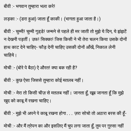
बीवी :- भगवान तुम्‍हारा भला करे!
लड़का :- (डरा हुआ) जाता हूँ काकी। (भागता हुआ जाता है।)
बीवी :- चुम्‍मी! चुम्‍मी गुड्‌डे! जन्‍मने से पहले ही मर जाती तो मुझे ये दिन, ये झंझटें
न देखनी पड़तीं। उफ! सिक्‍का! जिस किसी ने भी तेरा चलन किया उसके दोनों
हाथ काट देने चाहिए- फौड़ देनी चाहिए उसकी दोनों आँखें, निकाल लेनी
चाहिये।
मोची :- (बोरे पे बैठा) ऐ औरत! क्‍या बक रही है?
बीवी :- कुछ ऐसा जिससे तुम्‍हारा कोई मतलब नहीं।
मोची :- मेरा तो किसी चीज़ से मतलब नहीं। जानता हूँ, खूब जानता हूँ कि मुझे
खुद को काबू में रखना चाहिए।
बीवी :- मुझे भी अपने पे काबू रखना होगा․․․ ज़रा सोचो तो अठारा बरस की हूँ-
मोची :- और मैं त्रेपन का और इसलिए मैं चुप लगा जाता हूँ, तुम पर गु़स्‍सा नहीं