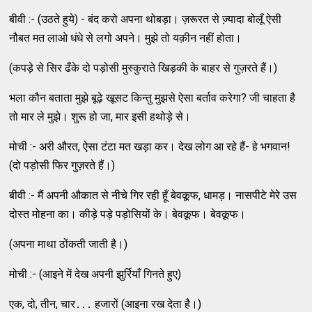
बीवी :- (उठते हुये) - बंद करो अपना थोबड़ा। ज़रूरत से ज्‍़यादा बोलूँ ऐसी
नौबत मत लाओ धंधे से लगो अपने। मुझे तो यक़ीन नहीं होता।
(कपड़े से सिर ढँके दो पड़ोसी मुस्‍कुराते खिड़की के बाहर से गुज़रते हैं।)
भला कौन बताता मुझे बूढ़े खूसट किन्‍तु मुझसे ऐसा बर्ताव करेगा? जी चाहता है
तो मार ले मुझे। शुरू हो जा, मार इसी हथोड़े से।
मोची :- अरी औरत, ऐसा टंटा मत खड़ा कर। देख लोग आ रहे हैं- हे भगवान!
(दो पड़ोसी फिर गुज़रते हैं।)
बीवी :- मैं अपनी औकात से नीचे गिर रही हूँ बेवकू़फ, धामड़। नासपीटे मेरे उस
दोस्‍त मोहना का। कीड़े पड़े पड़ोसियों के। बेवक़ूफ। बेवक़ूफ।
(अपना माथा ठोंकती जाती है।)
मोची :- (आइने में देख अपनी झुर्रियाँ गिनते हुए)
एक, दो, तीन, चार․․․ हजारों (आइना रख देता है।)