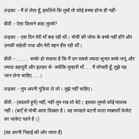
लड़का :- मैं ले लेता हूँ, इसलिये कि तुम्‍हें तो कोई बच्‍चा होना ही नहीं-
बीवी :- ऐसा किसने कहा तुमसे?
लड़का :- एक दिन मेरी माँ कह रही थी। मोची की जोरू के बच्‍चे नहीं होंगे और
उनकी सहेली राधा और मेरी बहन हँस रही थीं।
बीवी :- ․․․․․ बच्‍चे! हो सकता है कि मैं उन सबसे ज्‍़यादा सुन्‍दर बच्‍चे जनूं, और
ज्‍़यादा बहादुरी और इज्‍़ज़त से- क्‍योंकि तुम्‍हारी माँ․․․ मैं सोचती हूँ, तुझे यह
जान लेना चाहिए․․․।
लड़का :- तुम अपनी गुडि़या ले लो। मुझे नहीं चाहिए।
बीवी :- (बदलते हुये) नहीं, नहीं-तुम रख लो बेटे। इसका तुमसे कोई मतलब
नहीं। (बाएँ से मोची आता दिखता है। वह रूपहले बटनों वाला मखमली वेल्‍वेट
का जाकेट पहने है।)
(वह अपनी निहाई की ओर जाता है)