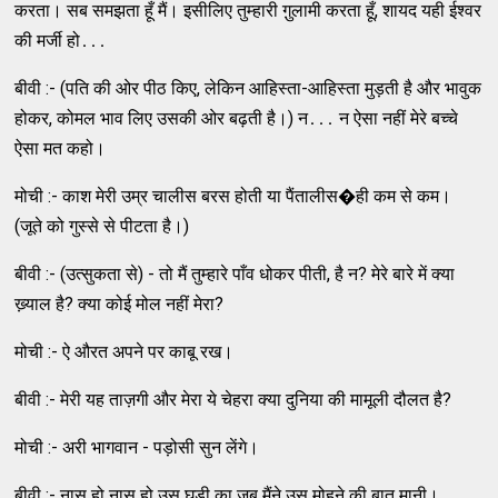
करता। सब समझता हूँ मैं। इसीलिए तुम्‍हारी गु़लामी करता हूँ, शायद यही ईश्‍वर
की मर्जी हो․․․
बीवी :- (पति की ओर पीठ किए, लेकिन आहिस्‍ता-आहिस्‍ता मुड़ती है और भावुक
होकर, कोमल भाव लिए उसकी ओर बढ़ती है।) न․․․ न ऐसा नहीं मेरे बच्‍चे
ऐसा मत कहो।
मोची :- काश मेरी उम्र चालीस बरस होती या पैंतालीस�ही कम से कम।
(जूते को गुस्‍से से पीटता है।)
बीवी :- (उत्‍सुकता से) - तो मैं तुम्‍हारे पाँव धोकर पीती, है न? मेरे बारे में क्‍या
ख्‍़याल है? क्‍या कोई मोल नहीं मेरा?
मोची :- ऐ औरत अपने पर काबू रख।
बीवी :- मेरी यह ताज़गी और मेरा ये चेहरा क्‍या दुनिया की मामूली दौलत है?
मोची :- अरी भागवान - पड़ोसी सुन लेंगे।
बीवी :- नास हो नास हो उस घड़ी का जब मैंने उस मोहने की बात मानी।