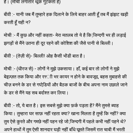
है। (मोची लगातार थूक गुटकता है)
बीवी :- यानी जब मैं तुम्‍हारे हक दिलाने के लिये बाहर आती हूँ तब मैं झंझट खड़ी
करती हूँ यही न?
मोची :- मैं कुछ और नहीं कहता- मेरा मतलब तो ये है कि जि़न्‍दगी भर ही लड़ाई
झगड़ों से मैंने उतना ही दूर रहने की कोशिश की जैसे पानी से बिल्‍ली।
बीवी :- (तेज़ी से)- बिल्‍ली! ओह कैसी भोंडी बात है।
मोची :- (धीरज से) - लोगों ने मुझे उकसाया। हाँ, कई बार तो लोगों ने मुझे
बेइज्‍़ज़त तक किया और रत्त्‍ाी भर कायर न होने के बावजूद, बहस मुबाहसे की
चीज़ बनने के डर से गपोडि़यों और बैठक बाजों के बीच अपना नाम उछाले जाने
के डर से मैंने यह सब बर्दाश्‍त कर लिया।
बीवी :- तो, ये बात है। इस सबसे मुझे क्‍या फ़र्क पड़ता है? मैंने तुमसे ब्‍याह
किया। तुम्‍हारा घर साफ़ नहीं रहता क्‍या? खाना मिलता है तुम्‍हें कि नहीं? क्‍या
तुम ऐसे कुरते और गमछे नहीं पहन रहे जो जि़न्‍दगी में पहले कभी नहीं पहने थे?
अपने हाथों में तुम ऐसी शानदार घड़ी नहीं बाँधे घूमते जिसमें रात चाबी मैं भरती