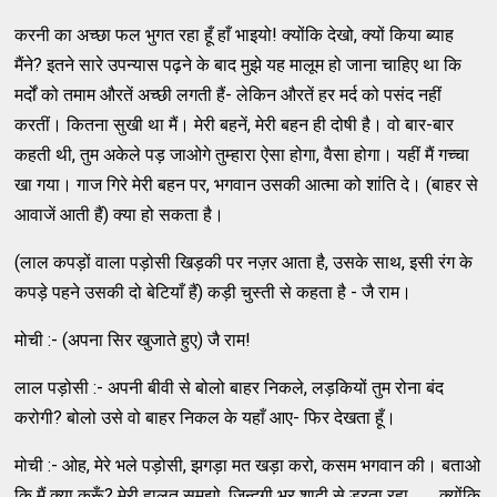
करनी का अच्‍छा फल भुगत रहा हूँ हाँ भाइयो! क्‍योंकि देखो, क्‍यों किया ब्‍याह
मैंने? इतने सारे उपन्‍यास पढ़ने के बाद मुझे यह मालूम हो जाना चाहिए था कि
मर्दों को तमाम औरतें अच्‍छी लगती हैं- लेकिन औरतें हर मर्द को पसंद नहीं
करतीं। कितना सुखी था मैं। मेरी बहनें, मेरी बहन ही दोषी है। वो बार-बार
कहती थी, तुम अकेले पड़ जाओगे तुम्‍हारा ऐसा होगा, वैसा होगा। यहीं मैं गच्‍चा
खा गया। गाज गिरे मेरी बहन पर, भगवान उसकी आत्‍मा को शांति दे। (बाहर से
आवाजें आती हैं) क्‍या हो सकता है।
(लाल कपड़ों वाला पड़ोसी खिड़की पर नज़र आता है, उसके साथ, इसी रंग के
कपड़े पहने उसकी दो बेटियाँ हैं) कड़ी चुस्‍ती से कहता है - जै राम।
मोची :- (अपना सिर खुजाते हुए) जै राम!
लाल पड़ोसी :- अपनी बीवी से बोलो बाहर निकले, लड़कियों तुम रोना बंद
करोगी? बोलो उसे वो बाहर निकल के यहाँ आए- फिर देखता हूँ।
मोची :- ओह, मेरे भले पड़ोसी, झगड़ा मत खड़ा करो, कसम भगवान की। बताओ
कि मैं क्‍या करूँ? मेरी हालत समझो, जि़न्‍दगी भर शादी से डरता रहा․․․ क्‍योंकि