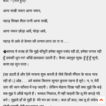
बीवी :- (गाते हुये)-
आना सखी जरूर आना जरूर,
पहाड़ शिखर शैला पानी आना सखी,
आना जरूर छोड़ा आवें, घोड़ा आवे,
पहाड़ से आवे ले केसर की लगाम लारा ला रा रा․․․
�शायद ये वजह हो कि मुझे बाँसुरी हमेशा बहुत पसंद रही हो, हमेशा पागल रही
हूँ उसकी धुन पर! आँखें छलछला उठती हैं। कैसा अद्‌भुत सुखः हुँ हुँ हुँ सुनो,
काश वह सुन पाता।
(वह उठती है और ऐसे नाचना शुरू करती है जैसे किसी मँगेतर के साथ नाच
रही हो।) ओह․․․ अरे बसंता कितना सुन्‍दर कुरता पहना है तूने। न, न, मेरी
ज़रा सी जान साँसत में पड़ जाएगी। लेकिन मोहना दिखा नहीं क्‍या तुझे कि बड़े
सब मुझ पे आँखें गढ़ाये हैं। रूमाल निकाल, मैं नहीं चाहती कि तू मेरे कपड़े गंदे
करे। तुझसे हाँ वो तुही है- मेरे मन का राजा। कल हाँ कल, जब तू वो सफेद