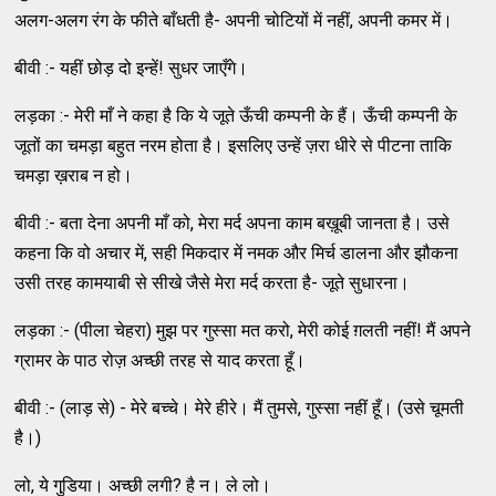
अलग-अलग रंग के फीते बाँधती है- अपनी चोटियों में नहीं, अपनी कमर में।
बीवी :- यहीं छोड़ दो इन्‍हें! सुधर जाएँगे।
लड़का :- मेरी माँ ने कहा है कि ये जूते ऊँची कम्‍पनी के हैं। ऊँची कम्‍पनी के
जूतों का चमड़ा बहुत नरम होता है। इसलिए उन्‍हें ज़रा धीरे से पीटना ताकि
चमड़ा ख़राब न हो।
बीवी :- बता देना अपनी माँ को, मेरा मर्द अपना काम बख़ूबी जानता है। उसे
कहना कि वो अचार में, सही मिकदार में नमक और मिर्च डालना और झौकना
उसी तरह कामयाबी से सीखे जैसे मेरा मर्द करता है- जूते सुधारना।
लड़का :- (पीला चेहरा) मुझ पर गुस्‍सा मत करो, मेरी कोई ग़लती नहीं! मैं अपने
ग्रामर के पाठ रोज़ अच्‍छी तरह से याद करता हूँ।
बीवी :- (लाड़ से) - मेरे बच्‍चे। मेरे हीरे। मैं तुमसे, गुस्‍सा नहीं हूँ। (उसे चूमती
है।)
लो, ये गुडि़या। अच्‍छी लगी? है न। ले लो।