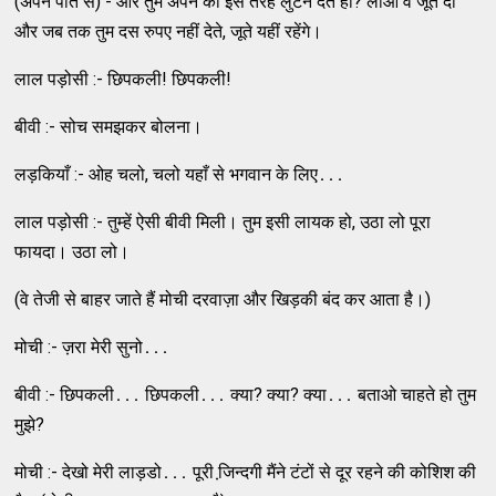
(अपने पति से) - और तुम अपने को इस तरह लुटने देते हो? लाओ वे जूते दो
और जब तक तुम दस रुपए नहीं देते, जूते यहीं रहेंगे।
लाल पड़ोसी :- छिपकली! छिपकली!
बीवी :- सोच समझकर बोलना।
लड़कियाँ :- ओह चलो, चलो यहाँ से भगवान के लिए․․․
लाल पड़ोसी :- तुम्‍हें ऐसी बीवी मिली। तुम इसी लायक हो, उठा लो पूरा
फायदा। उठा लो।
(वे तेजी से बाहर जाते हैं मोची दरवाज़ा और खिड़की बंद कर आता है।)
मोची :- ज़रा मेरी सुनो․․․
बीवी :- छिपकली․․․ छिपकली․․․ क्‍या? क्‍या? क्‍या․․․ बताओ चाहते हो तुम
मुझे?
मोची :- देखो मेरी लाड़डो․․․ पूरी जि़न्‍दगी मैंने टंटों से दूर रहने की कोशिश की