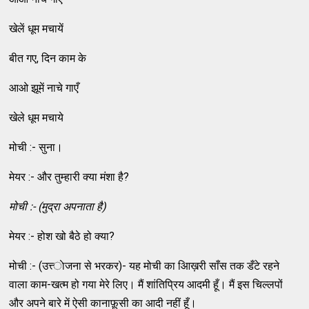
खेलें धूम मचायें
बीत गए, दिन काम के
आओ झूमें नाचे गाएँ
खेले धूम मचाये
मोची :- सुना।
मेयर :- और तुम्‍हारी क्‍या मंशा है?
मोची :-
(
मुद्रा अपनाता है)
मेयर :- होश खो बैठे हो क्‍या?
मोची :- (उत्त्‍ाेजना से भरकर)- यह मोची का आिख़री साँस तक डँटे रहने
वाला काम-खत्‍म हो गया मेरे लिए। मैं शांतिप्रिय आदमी हूँ। मैं इस चिल्‍लपों
और अपने बारे में ऐसी कानाफ़ूसी का आदी नहीं हूँ।