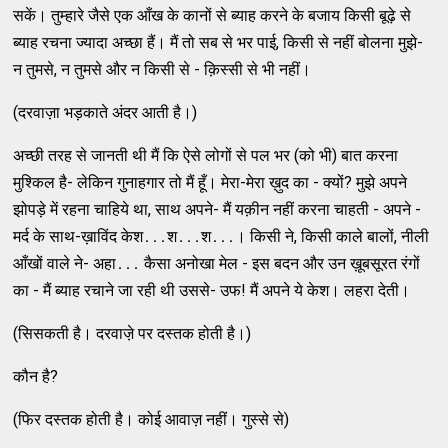
सकें। तुम्‍हारे जैसे एक आँख के कानों से ब्‍याह करने के बजाय किसी बूढ़े से
ब्‍याह रचना ज्‍यादा अच्‍छा हैं। मैं तो सब से भर पाई, किसी से नहीं बोलना मुझे-
न तुमसे, न तुमसे और न किसी से - क़िस्‍सी से भी नहीं।
(दरवाज़ा भड़काते अंदर आती है।)
अच्‍छी तरह से जानती थी मैं कि ऐसे लोगों से पल भर (को भी) बात करना
मुश्‍किल है- लेकिन गुनाहगार तो मैं हूँ। मेरा-मेरा ख़ुद का - क्‍यों? मुझे अपने
झोपड़े में रहना चाहिये था, साथ अपने- मैं यक़ीन नहीं करना चाहती - अपने -
मर्द के साथ-ख़ाविंद केश․․․श․․․श․․․। किसी ने, किसी काले बालों, नीली
आँखों वाले ने- अहा․․․ कैसा अनोखा मेल - इस बदन और उन ख़ूबसूरत रंगों
का - मैं ब्‍याह रचाने जा रही थी उससे- उफ! मैं अपने ये केश। लहरा देती।
(सिसकती है। दरवाजे़ पर दस्‍तक होती है।)
कौन है?
(फिर दस्‍तक होती है। कोई आवाज़ नहीं। गुस्‍से से)