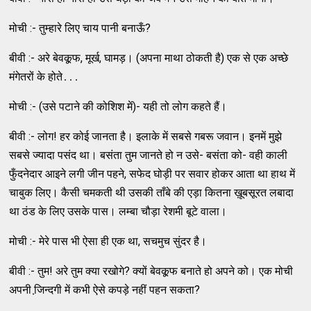
मोची :- तुम्‍हारे लिए चाय पानी बनाऊँ?
बीवी :- अरे बेवकू़फ, मूर्ख, घामड़। (अपना माथा ठोकती है) एक से एक अच्‍छे
मंगेतरों के होते․․․
मोची :- (उसे पटाने की कोशिश में)- यही तो लोग कहते हैं।
बीवी :- लोग! हर कोई जानता है। इलाके में सबसे गबरू जवान। इनमें मुझे
सबसे ज्‍यादा पसंद था। बसंता तुम जानते हो न उसे- बसंता को- वही काली
फुँदनेदार आइने लगी जीन पहने, सफेद घोड़ी पर सवार होकर आता था हाथ में
चाबुक लिए। कैसी चमकती थी उसकी ताँबे की एड़ा कितना ख़ूबसूरत लबादा
था ठंड के लिए उसके पास। लम्‍बा चौड़ा रेशमी बूटे वाला।
मोची :- मेरे पास भी ऐसा ही एक था, सचमुच सुंदर है।
बीवी :- तुम! अरे तुम क्‍या रखोगे? क्‍यों बेवकू़फ बनाते हो अपने को। एक मोची
अपनी जि़न्‍दगी में कभी ऐसे कपड़े नहीं पहन सकता?