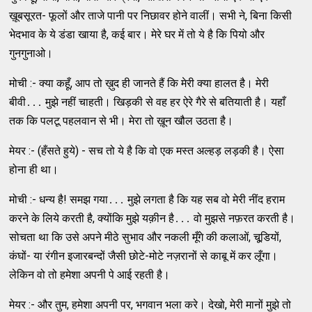
ख़ूबसूरत- फूलों और ताजे पानी पर निछावर होने वालीं। सभी ने, बिना किसी
भेदभाव के ये डंडा खाया है, कई बार। मेरे घर में तो ये है कि पियो और
गुनगुनाओ।
मोची :- क्‍या कहूँ, आप तो ख़ुद ही जानते हैं कि मेरी क्‍या हालत है। मेरी
बीवी․․․ मुझे नहीं चाहती। खिड़की से वह हर ऐरे गैरे से बतियाती है। यहाँ
तक कि पलटू पहलवान से भी। मेरा तो ख़ून खौल उठता है।
मेयर :- (हँसते हुये) - सच तो ये है कि वो एक मस्‍त अल्‍हड़ लड़की है। ऐसा
होना ही था।
मोची :- धन्‍य है! समझ गया․․․ मुझे लगता है कि यह सब वो मेरी नींद हराम
करने के लिये करती है, क्‍योंकि मुझे यक़ीन है․․․ वो मुझसे नफ़रत करती है।
सोचता था कि उसे अपने मीठे सुभाव और नकली मूँगे की कलाओं, चूडि़यों,
कंघों- या रंगीन इजारबन्‍दों जैसी छोटे-मोटे नज़रानों से काबू में कर लूँगा।
लेकिन वो तो हमेशा अपनी पे आई रहती है।
मेयर :- और तुम, हमेशा अपनी पर, भगवान भला करे। देखो, मेरी मानों मुझे तो