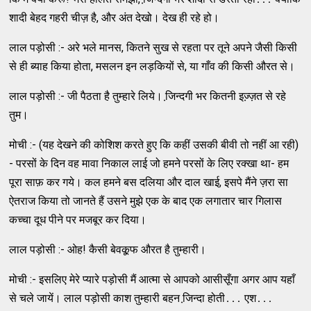
शादी बेहद गहरी चीज़ है, और अंत देखो। देख ही रहे हो।
लाल पड़ोसी :- अरे भले मानस, कितने सुख से रहता पर तूने अपने जैसी किसी
से ही ब्‍याह किया होता, मसलन इन लड़कियों से, या गाँव की किसी औरत से।
लाल पड़ोसी :- जी पैठता है तुम्‍हारे लिये। जि़न्‍दगी भर कितनी इज्‍़ज़त से रहे
तुम।
मोची :- (यह देखने की कोशिश करते हुए कि कहीं उसकी बीवी तो नहीं आ रही)
- परसों के दिन वह मावा निकाल लाई जो हमने परसों के लिए रक्‍खा था- हम
पूरा साफ़ कर गये। कल हमने बस दलिया और दाल खाई, इसपे मैंने ज़रा सा
ऐतराज किया तो जानते हैं उसने मुझे एक के बाद एक लगातार चार गिलास
कच्‍चा दूध पीने पर मजबूर कर दिया।
लाल पड़ोसी :- ओह! कैसी बेवकू़फ औरत है तुम्‍हारी।
मोची :- इसलिए मेरे प्‍यारे पड़ोसी मैं आत्‍मा से आपको आसीसूँगा अगर आप यहाँ
से चले जायें। लाल पड़ोसी काश तुम्‍हारी बहन जि़न्‍दा होती․․․ एश․․․