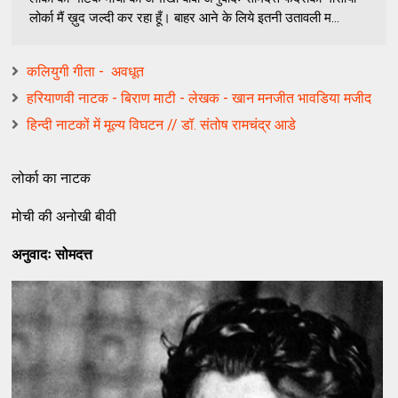
लोर्का मैं ख़ुद जल्‍दी कर रहा हूँ। बाहर आने के लिये इतनी उतावली म...
कलियुगी गीता - ​ अवधूत
हरियाणवी नाटक - बिराण माटी - लेखक - खान मनजीत भावडिया मजीद
हिन्दी नाटकों में मूल्य विघटन // डॉ. संतोष रामचंद्र आडे
लोर्का का नाटक
मोची की अनोखी बीवी
अनुवादः सोमदत्त