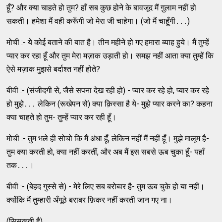
हूँ? और क्‍या चाहते हो तुम? हाँ सब कुछ होने के बावजूद मैं गु़लाम नहीं हो
सकती। हमेशा मैं वही करूँगी जो मेरा जी चाहेगा। (जो मैं चाहूँगी․․․)
मोची :- ये कोई बताने की बात है। तीन महीने हो गए हमारा ब्‍याह हुये। मैं तुम्‍हें
प्‍यार कर रहा हूँ और तुम मेरा मज़ाक उड़ाती हो। समझ नहीं आता क्‍या तुम्‍हें कि
ऐसे मज़ाक मुझसे बर्दाश्‍त नहीं होते?
बीवी :- (संजीदगी से, जैसे सपना देख रही हो) - प्‍यार कर रहे हो, प्‍यार कर रहे
हो मुझे․․․ लेकिन (रूखेपन से) क्‍या क़िस्‍सा है ये- मुझे प्‍यार करने का? कहना
क्‍या चाहते हो तुम- तुम्‍हें प्‍यार कर रही हूँ।
मोची :- तुम भले ही सोचो कि मैं अंधा हूँ, लेकिन नहीं मैं नहीं हूँ। मुझे मालूम है-
तुम क्‍या करती हो, क्‍या नहीं करतीं, और अब मैं इस सबसे ऊब चुका हूँ- यहाँ
तक․․․।
बीवी :- (बेहद गुस्‍से से) - मेरे लिए सब बरोब्‍वर है- तुम ऊब चुके हो या नहीं।
क्‍योंकि मैं तुम्‍हारी अँगूठे बराबर फ़िकर नहीं करती जान गए ना।
(सिसकती है)