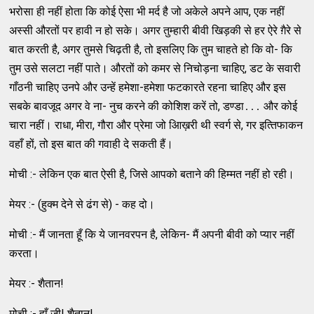
भरोसा ही नहीं होता कि कोई ऐसा भी मर्द है जो अकेले अपने आप, एक नहीं
अस्‍सी औरतों पर हावी न हो सके। अगर तुम्‍हारी बीवी खिड़की से हर ऐरे ग़ैरे से
बात करती है, अगर तुमसे चिढ़ती है, तो इसलिए कि तुम चाहते हो कि वो- कि
तुम उसे सलटा नहीं पाते। औरतों को कमर से निचोड़ना चाहिए, डट के सवारी
गाँठनी चाहिए उनपे और उन्‍हें हमेशा-हमेशा फटकारते रहना चाहिए और इस
सबके बावजूद अगर वे ना- नुच करने की कोशिश करें तो, डण्‍डा․․․ और कोई
चारा नहीं। राधा, मीरा, गौरा और प्रेमा जो आिख़री थी स्‍वर्ग से, गर इत्‍तिफाकन
वहाँ हों, तो इस बात की गवाही दे सकती हैं।
मोची :- लेकिन एक बात ऐसी है, जिसे आपको बताने की हिम्‍मत नहीं हो रही।
मेयर :- (हुक्‍म देने से ढंग से) - कह दो।
मोची :- मैं जानता हूँ कि ये जानवरपन है, लेकिन- मैं अपनी बीवी को प्‍यार नहीं
करता।
मेयर :- शैतान!
मोची :- हाँ जी! शैतान!