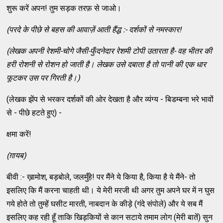
शुरू करें अपन! तुम सड़क तरफ़ से जाओ।
(
परदे के पीछे से बहस की आवाज़ें आती हैंद्ध :- दर्शकों से नमस्‍कार!
(
लेखक अपनी रेशमी-चोगे जैसी-फुँदनेदार रेशमी टोपी उतारता है- वह भीतर की
हरी
रोशनी से रोशन हो जाती है। लेखक उसे दबाता है तो पानी की एक धार
फूटकर उस पर गिरती
है।)
(लेखक झेंप से भरकर दर्शकों की ओर देखता है और व्‍यंग्‍य - बिडम्‍बना भरे भावों
से - पीछे हटते हुए) -
क्षमा करें!
(
ग़ायब)
बीवी :- ख़ामोश, बड़बोले, जलमुँहे! पर मैंने ये किया है, किया है ये मैंने- तो
इसलिए कि मैं करना चाहती थी। ये मेरी मरजी थी अगर तुम अपने घर में न घुस
गये होते तो तुम्‍हें घसीट मारती, नाबदान के कीड़े (गंदे संपोले) और ये सब मैं
इसलिए कह रही हूँ ताकि खिड़कियों से कान सटाये तमाम लोग (मेरी बातें) सुन