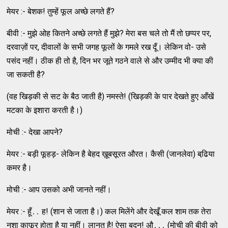
मेयर :- बेशक! तुम्‍हें फूल अच्‍छे लगते हैं?
बीवी :- मुझे ओह कितने अच्‍छे लगते हैं मुझे? मेरा बस चले तो मैं तो छप्‍पर पर,
दरवाज़ों पर, दीवालों के सभी जगह फूलों के गमले रख दूँ। लेकिन वो- उसे
पसंद नहीं। ठीक ही तो है, दिन भर जूते गठने वाले से और उम्‍मीद भी क्‍या की
जा सकती है?
(वह खिड़की से सट के बैठ जाती है) नमस्‍ते! (खिड़की के पार देखते हुए आँखें
मटका के इशारा करती है।)
मोची :- देखा आपने?
मेयर :- बड़ी फूहड़- लेकिन है बेहद ख़ूबसूरत औरत। कैसी (जानलेवा) बढि़या
कमर है।
मोची :- आप उसको अभी जानते नहीं।
मेयर :- हूँ․․ ह! (शान से जाता है।) कल मिलेंगे और देखूँ कल शाम तक तेरा
नशा काफूर होता है या नहीं। लानत है! ऐसा बदन! औ․․․ (मोची की बीवी को