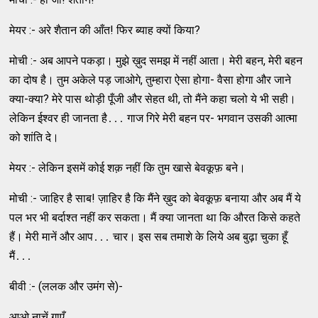
मेयर :- अरे शैतान की आँत! फिर ब्‍याह क्‍यों किया?
मोची :- अब आपने पकड़ा। मुझे ख़ुद समझ में नहीं आता। मेरी बहन, मेरी बहन
का दोष है। तुम अकेले पड़ जाओगे, तुम्‍हारा ऐसा होगा- वैसा होगा और जाने
क्‍या-क्‍या? मेरे पास थोड़ी पूँजी और सेहत थी, तो मैंने कहा चलो ये भी सही।
लेकिन ईश्‍वर ही जानता है․․․ गाज गिरे मेरी बहन पर- भगवान उसकी आत्‍मा
को शांति दे।
मेयर :- लेकिन इसमें कोई शक़ नहीं कि तुम खासे बेवकूफ़ बने।
मोची :- जाहिर है साब! ज़ाहिर है कि मैंने ख़ुद को बेवकूफ़ बनाया और अब मैं ये
पल भर भी बर्दाश्‍त नहीं कर सकता। मैं क्‍या जानता था कि औरत किसे कहते
हैं। मेरी मानें और आप․․․ चार। इस सब तमाशे के लिये अब बुढ़ा चुका हूँ
मैं․․․
बीवी :- (ललक और उमंग से)-
आओ नाचें गाएँ