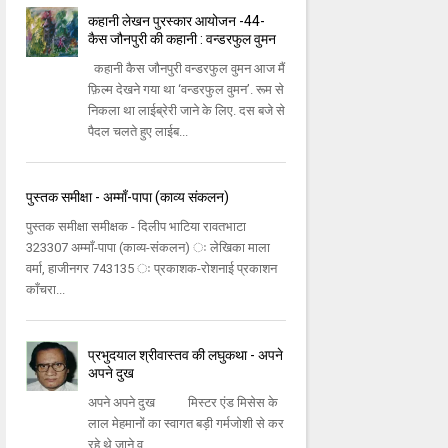
कहानी लेखन पुरस्कार आयोजन -44-
कैस जौनपुरी की कहानी : वन्डरफुल वुमन
कहानी कैस जौनपुरी वन्डरफुल वुमन आज मैं
फ़िल्म देखने गया था ‘वन्डरफुल वुमन’. रूम से
निकला था लाईब्रेरी जाने के लिए. दस बजे से
पैदल चलते हुए लाईब...
पुस्तक समीक्षा - अम्माँ-पापा (काव्य संकलन)
पुस्‍तक समीक्षा समीक्षक - दिलीप भाटिया रावतभाटा
323307 अम्‍माँ-पापा (काव्‍य-संकलन) ः लेखिका माला
वर्मा, हाजीनगर 743135 ः प्रकाशक-रोशनाई प्रकाशन
काँचरा...
प्रभुदयाल श्रीवास्तव की लघुकथा - अपने
अपने दुख
अपने अपने दुख मिस्टर एंड मिसेस के
लाल मेहमानों का स्वागत बड़ी गर्मजोशी से कर
रहे थे,जाने व...