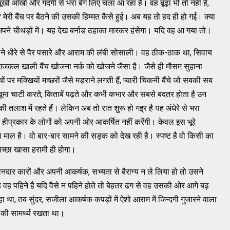
खी आँखों और गंदगी से भरा बेग लिए चला आ रहा है। वह बूढ़ा भी तो नहीं है,
 मेरी बैंच पर बैठने की उसकी हिम्मत कैसे हुई। अब यह तो हद ही हो गई। क्या
ह अपने चीथड़ों में। यह देख बर्नाड ठहाका मारकर हंसेगा। यदि वह आ गया तो।
ता है, ने धीरे से पैर पसारे और आराम की लंबी सोसाली। वह ठीक-ठाक था, सिवाय
 आजकल खाली बैंच खोजना नर्क को खोजने जैसा है। जैसे ही मौसम सुहाना
ों पर मक्खियों मच्छरों जैसे मड़राने लगती हैं, प्यारी चिकनी बैंचे जो सबकी सब
ेंगे, चूमा चाटी करते, किताबें पढ़ते और कभी कभार और सबसे बदतर होता है उन
तलाश में रहते हैं। लेकिन अब तो रात शुरू हो गइ्र है यह अंधेरे से भरा
नों हीप्रकार के लोगों को अपनी ओर आकर्षित नहीं करेंगी। केवल इस भूरे
सा माल है। वो बार-बार सामने की सड़क को देख रही है। स्पष्ट है वो किसी का
अच्छा खासा हरामी ही होगा।
ानदार कारों और अपनी आकर्षक, सभ्यता से बैराग्य न ले लिया हो तो उसने
ह पहिने है यदि वैसे न पहिने होते तो बेहतर ढंग से वह उसकी ओर आगे बढ़
था, तब सुंदर, सजीला आकर्षक कपड़ों में ऐशो आराम में जिन्दगी गुजारने वाला
 की सामर्थ्य रखता था।