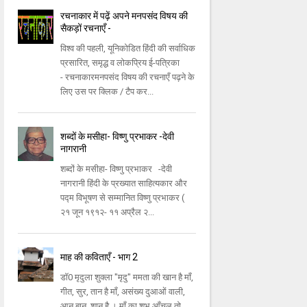
रचनाकार में पढ़ें अपने मनपसंद विषय की
सैकड़ों रचनाएँ -
विश्व की पहली, यूनिकोडित हिंदी की सर्वाधिक
प्रसारित, समृद्ध व लोकप्रिय ई-पत्रिका
- रचनाकारमनपसंद विषय की रचनाएँ पढ़ने के
लिए उस पर क्लिक / टैप कर...
शब्दों के मसीहा- विष्णु प्रभाकर -देवी
नागरानी
शब्दों के मसीहा- विष्णु प्रभाकर -देवी
नागरानी हिंदी के प्रख्यात साहित्यकार और
पद्म विभूषण से सम्मानित विष्णु प्रभाकर (
२१ जून १९१२- ११ अप्रैल २...
माह की कविताएँ - भाग 2
डॉ0 मृदुला शुक्ला "मृदु" ममता की खान है माँ,
गीत, सुर, तान है माँ, असंख्य दुआओं वाली,
आन,बान, शान है । माँ का शुभ आँचल तो,