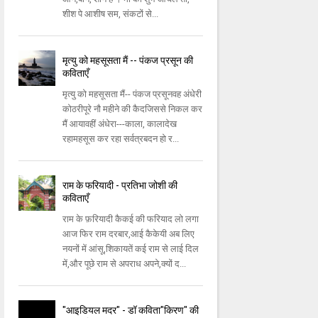
शीश पे आशीष सम, संकटों से...
मृत्यु को महसूसता मैं -- पंकज प्रसून की
कविताएँ
मृत्यु को महसूसता मैं-- पंकज प्रसूनवह अंधेरी
कोठरीपूरे नौ महीने की कैदजिससे निकल कर
मैं आयावहीं अंधेरा---काला, कालादेख
रहामहसूस कर रहा सर्वत्रबदन हो र...
राम के फरियादी - प्रतिभा जोशी की
कविताएँ
राम के फ़रियादी कैकई की फरियाद लो लगा
आज फिर राम दरबार,आई कैकेयी अब लिए
नयनों में आंसू,शिकायतें कई राम से लाई दिल
में,और पूछे राम से अपराध अपने,क्यों द...
"आइडियल मदर" - डॉ कविता"किरण" की