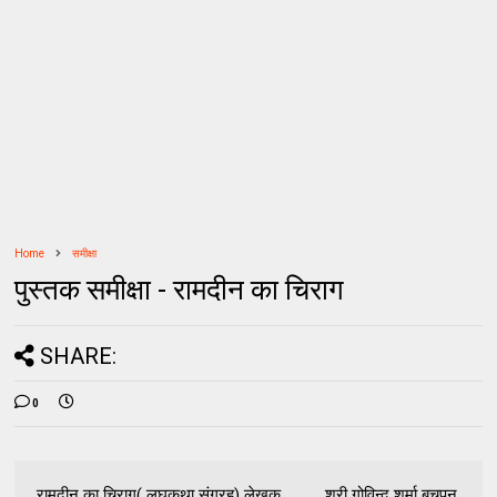
Home
समीक्षा
पुस्तक समीक्षा - रामदीन का चिराग
SHARE:
0
रामदीन का चिराग( लघुकथा संग्रह) लेखक............ श्री गोविन्द शर्मा बचपन