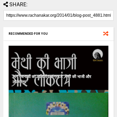
SHARE:
RECOMMENDED FOR YOU
व्यंग रचनाओं का अव्दितीय संग्रह है `मेथी की भाजी और
लोकतंत्र`