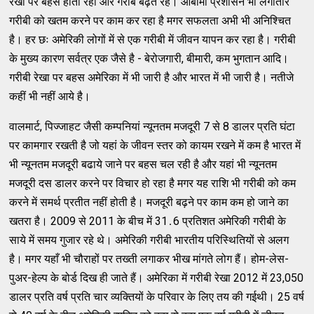
रेखा पर बहस होती रही और गरीब बढ़ते रहे। ओबामा प्रशासन भी लगातार
गरीबी को खतम करने पर काम कर रहा है मगर सफलता अभी भी अनिश्‍चित
है। हर छः अमेरिकी लोगों में से एक गरीबी में जीवन यापन कर रहा है। गरीबी
के मुख्‍य कारण सर्वत्र एक जैसे है - बेरोजगारी, बीमारी, कम भुगतान आदि।
गरीबी रेखा पर बहस अमेरिका में भी जारी है और भारत में भी जारी है। नतीजे
कहीं भी नहीं आये है।
वालमार्ट, पिज्‍जाहट जैसी कम्‍पनियां न्‍यूनतम मजदूरी 7 से 8 डालर प्रति घंटा
पर कामगार रखती है जो यहां के जीवन स्‍तर को कायम रखने में कम है भारत में
भी न्‍यूनतम मजदूरी बढाये जाने पर बहस चल रही है और यहां भी न्‍यूनतम
मजदूरी दस डालर करने पर विचार हो रहा है मगर यह राशि भी गरीबी को कम
करने में समर्थ प्रतीत नहीं होती है। मजदूरी बढ़ने पर काम कम हो जाने का
खतरा है। 2009 से 2011 के बीच में 31․6 प्रतिशत अमेरिकी गरीबी के
साये में समय गुजार रहे थे। अमेरिकी गरीबी भारतीय परिस्‍थितियों से अलग
है। मगर यहाँ भी चौराहों पर तख्‍ती लगाकर भीख मांगते लोग हैं। होम-लेस-
पुअर-हेल्‍प के बोर्ड दिख ही जाते हैं। अमेरिका में गरीबी रेखा 2012 में 23,050
डालर प्रति वर्ष प्रति चार व्‍यक्‍तियों के परिवार के लिए तय की गईथी। 25 वर्ष