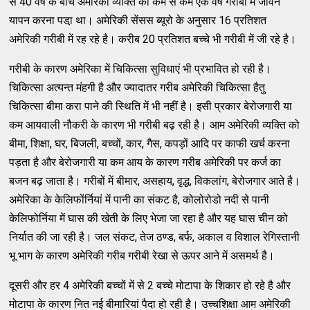
से 40 वर्ष के बीच अमेरिकी व्‍यक्‍ति को कम से कम एक वर्ष गरीबी में जीवन
यापन करना पडा़ था। अमेरिकी सेंसस ब्‍यूरो के अनुसार 16 प्रतिशत
अमेरिकी गरीबी में रह रहे है। करीब 20 प्रतिशत बच्‍चे भी गरीबी में जी रहे है।
गरीबी के कारण अमेरिका में चिकित्‍सा सुविधाएं भी प्रभावित हो रही है।
चिकित्‍सा अत्‍यन्‍त मंहगी है और ज्‍यादातर गरीब अमेरिकी चिकित्‍सा हैतु
चिकित्‍सा बीमा करा पाने की स्‍थिति में भी नहीं है। इसी प्रकार बेरोजगारी या
कम आयवाली नौकरी के कारण भी गरीबी बढ़ रही है। आम अमेरिकी व्‍यक्‍ति को
बीमा, शिक्षा, घर, बिजली, बच्‍चों, कार, गैस, कपड़ों आदि पर काफी खर्च करना
पड़ता है और बेरोजगारी या कम आय के कारण गरीब अमेरिकी पर कर्ज का
बजन बढ़ जाता है। गरीबों में बीमार, असहाय, वृद्ध, विकलांग, बेरोजगार आते है।
अमेरिका के केलिफोंर्नियां में पानी का संकट है, कोलोरोडो नदी से पानी
केलिफोर्निया में घास की खेती के लिए भेजा जा रहा है और यह घास चीन को
निर्यात की जा रही है। जल संकट, तेज ठण्‍ड, बर्फ, अकाल व विशाल रेगिस्‍तानी
भू भाग के कारण अमेरिकी गरीब गरीबी रेखा से ऊपर आने में असमर्थ है।
दूसरी और हर 4 अमेरिकी बच्‍चों में से 2 बच्‍चे मोटापा के शिकार हो रहे है और
मोटापा के कारण नित नई बीमारियां पैदा हो रही है। उच्‍चशिक्षा आम अमेरिकी