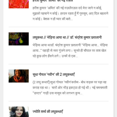
हरीश कुमार ‘अमित’ की नई ग़ज़लें
हरीश कुमार ‘अमित’ की नई ग़ज़लेंग़ज़ल दर्द मेरा जाने न कोई,
मुझको पहचाने न कोई। हरदम रहता हूँ मैं गुमसुम, आए दिल बहलाने
न कोई। बेशक न हों प्यार की बाते...
लघुकथा // भेड़िया आया था // डॉ. चंद्रेश कुमार छतलानी
भेड़िया आया थाडॉ. चंद्रेश कुमार छतलानी “भेड़िया आया… भेड़िया
आया…” पहाड़ी से स्वर गूंजने लगा। सुनते ही चौपाल पर ताश खेल
रहे कुछ लोग हँसने लगे। उनमें से एक...
सुधा गोयल ‘नवीन’ की 2 लघुकथाएँ
(2 लघु कथाएँ)सुधा गोयल ‘नवीन’कर्तव्य - बोध सड़क पर पड़ा वह
कराह रहा था। चारों ओर भीड़ इकट्ठा हो गई थी। नई चमचमाती
"डस्टर" गाड़ी उस मासूम को लगभग कुच...
ज्योति शर्मा की लघुकथाएँ