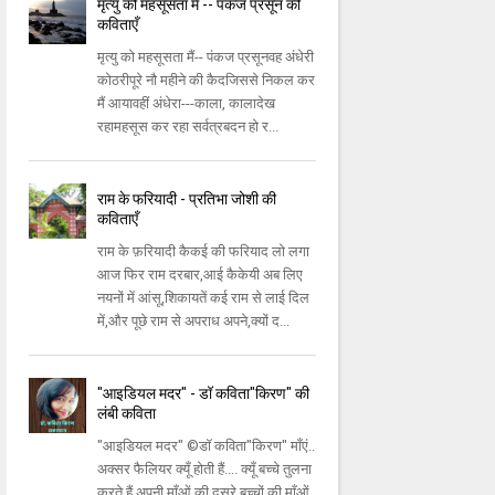
मृत्यु को महसूसता मैं -- पंकज प्रसून की
कविताएँ
मृत्यु को महसूसता मैं-- पंकज प्रसूनवह अंधेरी
कोठरीपूरे नौ महीने की कैदजिससे निकल कर
मैं आयावहीं अंधेरा---काला, कालादेख
रहामहसूस कर रहा सर्वत्रबदन हो र...
राम के फरियादी - प्रतिभा जोशी की
कविताएँ
राम के फ़रियादी कैकई की फरियाद लो लगा
आज फिर राम दरबार,आई कैकेयी अब लिए
नयनों में आंसू,शिकायतें कई राम से लाई दिल
में,और पूछे राम से अपराध अपने,क्यों द...
"आइडियल मदर" - डॉ कविता"किरण" की
लंबी कविता
"आइडियल मदर" ©डॉ कविता"किरण" माँएं..
अक्सर फैलियर क्यूँ होती हैं.... क्यूँ बच्चे तुलना
करते हैं अपनी माँओं की दूसरे बच्चों की माँओं