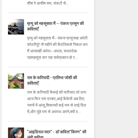
शीश पे आशीष सम, संकटों से...
मृत्यु को महसूसता मैं -- पंकज प्रसून की
कविताएँ
मृत्यु को महसूसता मैं-- पंकज प्रसूनवह अंधेरी
कोठरीपूरे नौ महीने की कैदजिससे निकल कर
मैं आयावहीं अंधेरा---काला, कालादेख
रहामहसूस कर रहा सर्वत्रबदन हो र...
राम के फरियादी - प्रतिभा जोशी की
कविताएँ
राम के फ़रियादी कैकई की फरियाद लो लगा
आज फिर राम दरबार,आई कैकेयी अब लिए
नयनों में आंसू,शिकायतें कई राम से लाई दिल
में,और पूछे राम से अपराध अपने,क्यों द...
"आइडियल मदर" - डॉ कविता"किरण" की
लंबी कविता