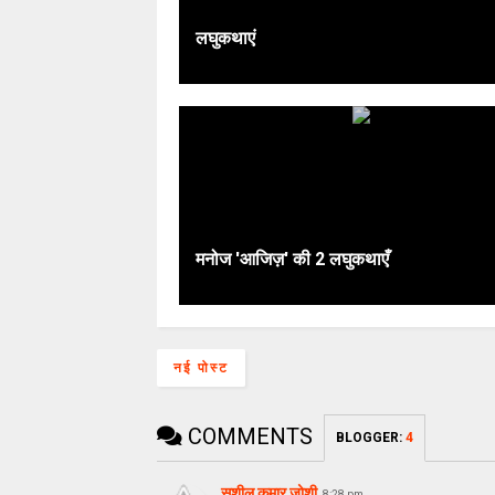
लघुकथाएं
मनोज 'आजिज़' की 2 लघुकथाएँ
नई पोस्ट
COMMENTS
BLOGGER
:
4
सुशील कुमार जोशी
8:28 pm