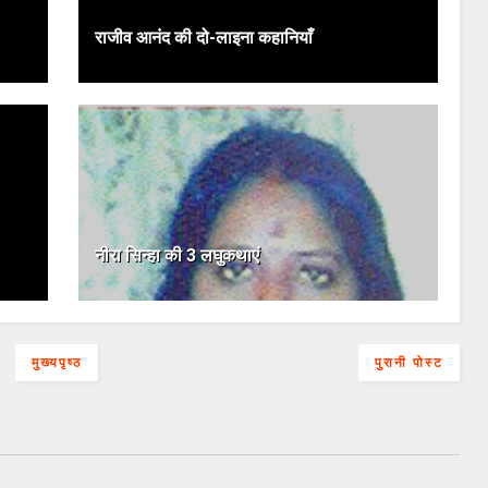
राजीव आनंद की दो-लाइना कहानियाँ
नीरा सिन्हा की 3 लघुकथाएं
मुख्यपृष्ठ
पुरानी पोस्ट