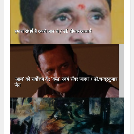
हमारा संघर्ष है अपने आप से / डॉ. दीपक आचार्य
'आज' को सर्वोत्तम दें ; 'कल' स्वयं सँवर जाएगा / डॉ.चन्द्रकुमार
जैन