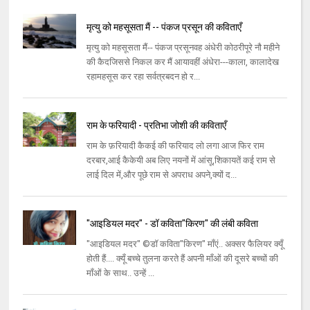
मृत्यु को महसूसता मैं -- पंकज प्रसून की कविताएँ
मृत्यु को महसूसता मैं-- पंकज प्रसूनवह अंधेरी कोठरीपूरे नौ महीने
की कैदजिससे निकल कर मैं आयावहीं अंधेरा---काला, कालादेख
रहामहसूस कर रहा सर्वत्रबदन हो र...
राम के फरियादी - प्रतिभा जोशी की कविताएँ
राम के फ़रियादी कैकई की फरियाद लो लगा आज फिर राम
दरबार,आई कैकेयी अब लिए नयनों में आंसू,शिकायतें कई राम से
लाई दिल में,और पूछे राम से अपराध अपने,क्यों द...
"आइडियल मदर" - डॉ कविता"किरण" की लंबी कविता
"आइडियल मदर" ©डॉ कविता"किरण" माँएं.. अक्सर फैलियर क्यूँ
होती हैं.... क्यूँ बच्चे तुलना करते हैं अपनी माँओं की दूसरे बच्चों की
माँओं के साथ.. उन्हें ...