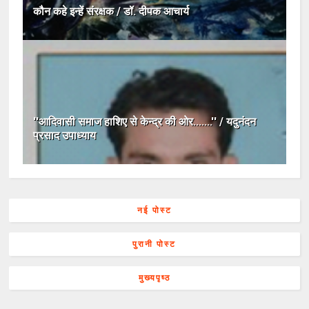
कौन कहे इन्हें संरक्षक / डॉ. दीपक आचार्य
''आदिवासी समाज हाशिए से केन्द्र की ओर.......'' / यदुनंदन
प्रसाद उपाध्याय
नई पोस्ट
पुरानी पोस्ट
मुख्यपृष्ठ