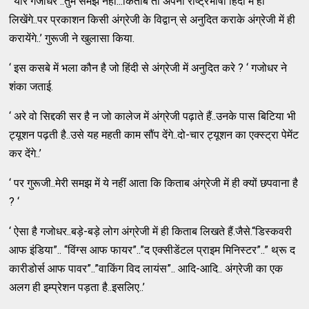
‘ यार गजोधर ..तुम समझे नहीं...किताब तो अपनी राष्ट्रभाषा हिंदी में ही
लिखेंगे..पर प्रकाशन किसी अंग्रेजी के विद्वान् से अनुदित कराके अंग्रेजी में ही
करायेंगे..’ गुरूजी ने खुलासा किया.
‘ इस कसबे में भला कौन है जो हिंदी से अंग्रेजी में अनुदित करे ? ‘ गजोधर ने
शंका जताई.
‘ अरे वो सिद्दकी सर है न जो कालेज में अंग्रेजी पढ़ाते हैं..उनके पास बिटिया भी
ट्यूशन पढ़ती है..उसे यह महती काम सौंप देंगे..दो-चार ट्यूशन का एक्स्ट्रा पेमेंट
कर देंगे..’
‘ पर गुरूजी..मेरी समझ में ये नहीं आता कि किताब अंग्रेजी में ही क्यों छपवाना है
? ‘
‘ ऐसा है गजोधर..बड़े-बड़े लोग अंग्रेजी में ही किताब लिखते हैं.जैसे.“डिस्कवरी
आफ इंडिया”.. “विंग्स आफ फायर”..”द एक्सीडेंटल प्राइम मिनिस्टर”..” थ्रू द
कारीडोर्स आफ पावर”..”वाकिंग विद लायंस”.. आदि-आदि.. अंग्रेजी का एक
अलग ही इम्प्रेशन पड़ता है..इसलिए..’