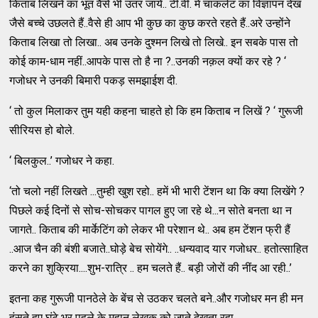
किताब लिखने का भूत वैसे भी उतर जाये.. टी.वी. में चाकलेट का विज्ञापन देख
जैसे बच्चे उछलते हैं..वैसे ही आप भी कुछ का कुछ करते रहते हैं..अरे उन्होंने
किताब लिखा तो लिखा.. अब उनके दुश्मन लिखे तो लिखे.. इन सबके पास तो
कोई काम-धाम नहीं..आपके पास तो है ना ?..उनकी नक़ल क्यों कर रहे ? ‘
गजोधर ने उनकी बिमारी पकड़ समझाईश दी.
‘ तो कुल मिलाकर तुम यही कहना चाहते हो कि हम किताब न लिखें ? ‘ गुरूजी
सीरियस हो बोले.
‘ बिलकुल..’ गजोधर ने कहा.
‘तो चलो नहीं लिखते ...तुम्ही खुश रहो.. हमें भी भारी टेंशन था कि क्या लिखेंगे ?
पिछले कई दिनों से सोच-सोचकर पागल हुए जा रहे थे...न सोते बनता था न
जागते.. किताब की मार्केटिंग को लेकर भी परेशान थे.. अब हम टेंशन फ्री हैं
..आज चैन की बंशी बजाते..घोड़े बेच सोयेंगे.. ..धन्यवाद यार गजोधर.. हतोत्साहित
करने का शुक्रिया....शुभ-रात्रि .. हम चलते हैं.. बड़ी जोरों की नींद आ रही..’
इतना कह गुरूजी पानठेले के बेंच से उठकर चलते बने..और गजोधर मन ही मन
हंसते हुए घंटे भर पहले के महान लेखक को जाते देखता रहा...