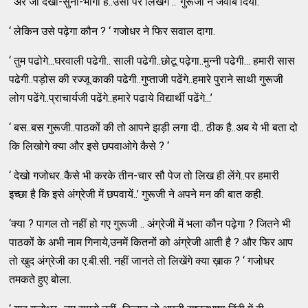
‘ अरे जो देखा-सुना-भोगा है..उसी पर लिखेंगे ..’ गुरूजी ने जवाब दिया.
‘ लेकिन उसे पढ़ेगा कौन ? ‘ गजोधर ने फिर सवाल दागा.
‘ तुम पढोगे...घरवाली पढेगी.. साली पढेगी..छोटू पढ़ेगा..मुन्नी पढेगी... हमारी सास
पढेगी..पड़ोस की रज्जू काकी पढेगी..गुप्ताजी पढेंगे..हमारे पुराने साथी गुरूजी
लोग पढेंगे..प्राचार्यजी पढेंगे..हमारे पढाये विद्यार्थी पढेंगे...’
‘ बस..बस गुरूजी..पाठकों की तो आपने झड़ी लगा दी.. ठीक है..अब ये भी बता दो
कि लिखोगे क्या और इसे छपवाओगे कैसे ? ‘
‘ देखो गजोधर..कैसे भी करके तीन-चार सौ पेज तो लिख ही लेंगे..पर हमारी
इच्छा है कि इसे अंग्रेजी में छपवायें..’ गुरूजी ने अपने मन की बात कही.
‘क्या ? पागल तो नहीं हो गए गुरूजी .. अंग्रेजी में भला कौन पढ़ेगा ? जितने भी
पाठकों के अभी नाम गिनाये,उनमें कितनों को अंग्रेजी आती है ? और फिर आप
तो खुद अंग्रेजी का ए.बी.सी. नहीं जानते तो लिखेंगे क्या ख़ाक ? ‘ गजोधर
तमकते हुए बोला.