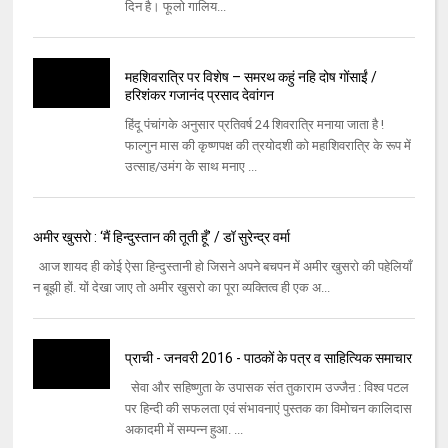
दिन है। फूलो गालिय...
महशिवरात्रि पर विशेष – समरथ कहुं नहि दोष गोंसाईं /
हरिशंकर गजानंद प्रसाद देवांगन
हिंदू पंचांगके अनुसार प्रतिवर्ष 24 शिवरात्रि मनाया जाता है !
फाल्गुन मास की कृष्णपक्ष की त्रयोदशी को महाशिवरात्रि के रूप में
उत्साह/उमंग के साथ मनाए ...
अमीर खुसरो : ‘मैं हिन्दुस्तान की तूती हूँ’ / डॉ सुरेन्द्र वर्मा
आज शायद ही कोई ऐसा हिन्दुस्तानी हो जिसने अपने बचपन में अमीर खुसरो की पहेलियाँ
न बूझी हों. यों देखा जाए तो अमीर खुसरो का पूरा व्यक्तित्व ही एक अ...
प्राची - जनवरी 2016 - पाठकों के पत्र व साहित्यिक समाचार
सेवा और सहिष्णुता के उपासक संत तुकाराम उज्जैऩ : विश्व पटल
पर हिन्दी की सफलता एवं संभावनाएं पुस्तक का विमोचन कालिदास
अकादमी में सम्पन्न हुआ. ...