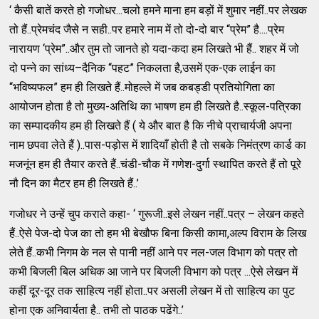
‘ कैसी बातें करते हो गजोधर...चलो हमने माना हम बड़ों में शुमार नहीं..पर लेखक
तो हैं..प्रेमचंद जैसे न सही..पर हमारे नाम में तो दो-दो बार “प्रेम” है....प्रेम
नारायण ‘प्रेम”..और तुम तो जानते हो यदा-कदा हम लिखते भी हैं.. शहर में जो
दो पन्ने का सांध्य–दैनिक “पहट” निकलता है,उसमें एक-एक लाईन का
“भविष्यफल” हम ही लिखते हैं..मोहल्ले में जब कबड्डी प्रतियोगिता का
आयोजन होता है तो मुख्य-अतिथि का भाषण हम ही लिखते है..स्कूल-पत्रिका
का सम्पादकीय हम ही लिखते हैं ( ये और बात है कि नीचे प्राचार्यजी अपना
नाम छपवा लेते हैं )..पास-पड़ोस में शादियाँ होती है तो सबके निमंत्रण कार्ड का
मजनूंन हम ही तैयार करते हैं..चंडी-चौक में गणेश-दुर्गा स्थापित करते हैं तो पूरे
नौ दिन का मैटर हम ही लिखते हैं..’
गजोधर ने उन्हें चुप कराते कहा- ‘ गुरूजी..इसे लेखन नहीं..पत्र – लेखन कहते
हैं..ऐसे पेज-दो पेज का तो हम भी बेखौफ बिना किसी कामा,अल्प विराम के लिख
लेते हैं..कभी निगम के नल से पानी नहीं आने पर नल-जल विभाग को पत्र तो
कभी बिजली बिल अधिक आ जाने पर बिजली विभाग को पत्र ...ऐसे लेखन में
कहीं दूर-दूर तक साहित्य नहीं होता..पर असली लेखन में तो साहित्य का पुट
होना एक अनिवार्यता है.. तभी तो पाठक पढेंगे..’