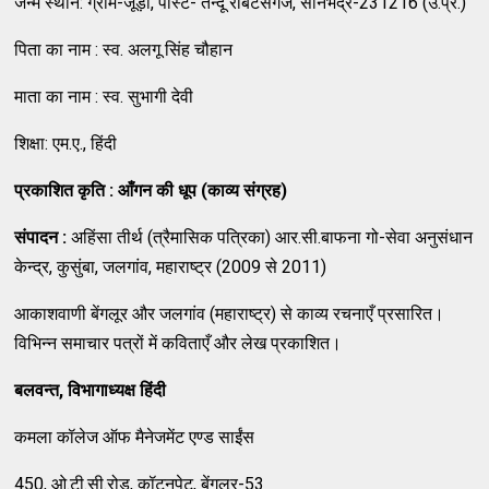
जन्म स्थान: ग्राम-जूड़ी, पोस्ट- तेन्दू राबर्टसगंज, सोनभद्र-231216 (उ.प्र.)
पिता का नाम : स्व. अलगू सिंह चौहान
माता का नाम : स्व. सुभागी देवी
शिक्षा: एम.ए., हिंदी
प्रकाशित
कृति
:
आँगन
की
धूप
(
काव्य
संग्रह
)
संपादन
:
अहिंसा तीर्थ (त्रैमासिक पत्रिका) आर.सी.बाफना गो-सेवा अनुसंधान
केन्द्र, कुसुंबा, जलगांव, महाराष्ट्र (2009 से 2011)
आकाशवाणी बेंगलूर और जलगांव (महाराष्ट्र) से काव्य रचनाएँ प्रसारित।
विभिन्न समाचार पत्रों में कविताएँ और लेख प्रकाशित।
बलवन्त
,
विभागाध्यक्ष
हिंदी
कमला कॉलेज ऑफ मैनेजमेंट एण्ड साईंस
450, ओ.टी.सी.रोड, कॉटनपेट, बेंगलूर-53