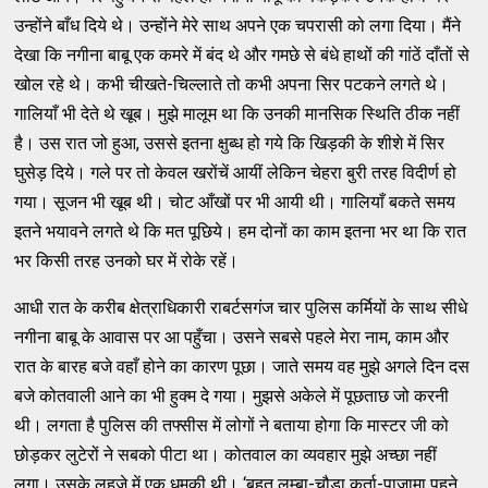
उन्होंने बाँध दिये थे। उन्होंने मेरे साथ अपने एक चपरासी को लगा दिया। मैंने
देखा कि नगीना बाबू एक कमरे में बंद थे और गमछे से बंधे हाथों की गांठें दाँतों से
खोल रहे थे। कभी चीखते-चिल्लाते तो कभी अपना सिर पटकने लगते थे।
गालियाँ भी देते थे खूब। मुझे मालूम था कि उनकी मानसिक स्थिति ठीक नहीं
है। उस रात जो हुआ, उससे इतना क्षुब्ध हो गये कि खिड़की के शीशे में सिर
घुसेड़ दिये। गले पर तो केवल खरोंचें आयीं लेकिन चेहरा बुरी तरह विदीर्ण हो
गया। सूजन भी खूब थी। चोट आँखों पर भी आयी थी। गालियाँ बकते समय
इतने भयावने लगते थे कि मत पूछिये। हम दोनों का काम इतना भर था कि रात
भर किसी तरह उनको घर में रोके रहें।
आधी रात के करीब क्षेत्राधिकारी राबर्टसगंज चार पुलिस कर्मियों के साथ सीधे
नगीना बाबू के आवास पर आ पहुँचा। उसने सबसे पहले मेरा नाम, काम और
रात के बारह बजे वहाँ होने का कारण पूछा। जाते समय वह मुझे अगले दिन दस
बजे कोतवाली आने का भी हुक्म दे गया। मुझसे अकेले में पूछताछ जो करनी
थी। लगता है पुलिस की तफ्सीस में लोगों ने बताया होगा कि मास्टर जी को
छोड़कर लुटेरों ने सबको पीटा था। कोतवाल का व्यवहार मुझे अच्छा नहीं
लगा। उसके लहज़े में एक धमकी थी। ‘बहुत लम्बा-चौड़ा कुर्ता-पाजामा पहने