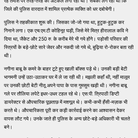
रहे तमाशे पर तरह-तरह की अटकलें लगा रही थी। सबको लग रहा था कि
जिले की पुलिस वारदात में शामिल प्रत्येक व्यक्ति को धर दबोचेगी।
पुलिस ने तहकीकात शुरू की। जिसका जो-जो गया था, हुटुक-हुटुक कर
गिनाने लगा। एक एच.एम.टी कोहिनूर घड़ी, जिसे मेरे मित्र हीरालाल कवि ने
दिया था, जैकेट और 250 रु. के करीब मेरे भी गये होंगे। पड़ोसी परिवार की
स्त्रियों के बड़े-छोटे सारे जेवर और नकदी जो गये थे, बुढ़िया रो-रोकर बता रही
थी।
नगीना बाबू के कमरे के बाहर टूटे हुए खाली बॉक्स पड़े थे। उनकी बड़ी बेटी
भागमनी उन्हें उठा-उठाकर घर में ले जा रही थी। मझली कहाँ थी, नहीं मालूम
पर उनकी छोटी बेटी नीतू अपने पापा के पास गुमसुम खड़ी थी। नगीना बाबू
गले पर तौलिया लपेटे इधर-उधर टहल रहे थे। एस.पी. त्रिपाठी डिप्टी
डायरेक्टर से औपचारिक पूछताछ में मशगूल थे। कभी-कभी हँसी-मज़ाक भी
करते थे। औपचारिकता पूरी कर कड़ी कार्रवाई करने का आश्वासन देकर
वापस लौट गये। उनके जाते ही पुलिस के अन्य छोटे-बड़े अधिकारी भी चलते
बने।