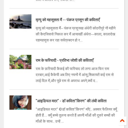
मृत्यु को महसूसता मैं -- पंकज प्रसून की कविताएँ
मृत्यु को महसूसता मैं-- पंकज प्रसूनवह अंधेरी कोठरीपूरे नौ महीने
की कैदजिससे निकल कर मैं आयावहीं अंधेरा---काला, कालादेख
रहामहसूस कर रहा सर्वत्रबदन हो र...
राम के फरियादी - प्रतिभा जोशी की कविताएँ
राम के फ़रियादी कैकई की फरियाद लो लगा आज फिर राम
दरबार,आई कैकेयी अब लिए नयनों में आंसू,शिकायतें कई राम से
लाई दिल में,और पूछे राम से अपराध अपने,क्यों द...
"आइडियल मदर" - डॉ कविता"किरण" की लंबी कविता
"आइडियल मदर" ©डॉ कविता"किरण" माँएं.. अक्सर फैलियर क्यूँ
होती हैं.... क्यूँ बच्चे तुलना करते हैं अपनी माँओं की दूसरे बच्चों की
माँओं के साथ.. उन्हें ...