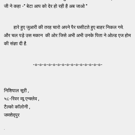
जी ने कहा -" बेटा आप को देर हो रही है अब जाओ "
हारे हुए जुआरी की तरह चारो अपने पैर घसीटते हुए बाहर निकल गये.
और चल पड़े उस मकान की ओर जिसे अभी अभी उनके पिता ने ओल्ड एज होम
की संज्ञा दी है.
-०-०-०-०-०-०-०-०-०-०-०-०-०-०-०-
निशिपाल सूरी ,
५८-रिवर व्यू एन्क्लेव ,
टैल्को कॉलोनी ,
जमशेद्पुर
.