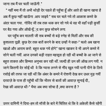
जाना तब मैं घर चली जाऊॅगी ."
" नहीं ममा मैं तो अभी थोड़ी देर पहले ही पहॅुचा हूँ और आते ही खाना खाया है
अब मैं कुछ नहीं खाऊॅगा .आप जाइये " सब घर चले गये तो आकाश कमरे के
अंदर चला गया.. गोविंद जी तब तक थक कर सो गये थे वह भी वहाँ पड़ी कुर्सी
पर बैठ गया और ऑखें मूँ्द कर कुछ सोचने लगा.
घर पहॅुच कर मालती जी सब बच्चों से बड़े स्नेह से मिलीं और सब की
कुशलता पूछी. कुछ देर तक बातें करने के बाद उन्हों ने कहा-" चलो अब खाना
खाओ और आराम करो. बहुत थक गये होगे." खाना खाकर वे भी अपने कमरे में
सोने चली गयीं. आज उनको बड़ी राहत महसूस हो रही थी बच्चों के आ जाने से
बहुत ताकत और हिम्मत अनुभव कर रही थीं..जल्दी ही उन की ऑख लग गयी. न
जाने कितनी देर सोईं थी वे कि प्यास लगने से नींद खुल गयी पानी पीने के लिये
रसोई की तरफ जा रही थीं कि अंबर के कमरे में रोशनी देख कर उधर मुड़ गयीं
दरवाज़े के पास ही पहॅुची थीं कि भीतर से बातों की आवाज़ सुनाई दी.,
रेखा की आवाज़ थी-" भैया अब क्या सोचा है ,क्या करना है ?
उत्तर दामिनी ने दिया-हम तो मॉजी के बारे में चिंतित थे कि वे अकेली कैसे रहेंगी