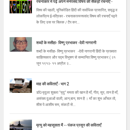
रचनाकार में पढ़ें अपने मनपसंद विषय की सैकड़ों रचनाएँ -
विश्व की पहली, यूनिकोडित हिंदी की सर्वाधिक प्रसारित, समृद्ध व
लोकप्रिय ई-पत्रिका - रचनाकारमनपसंद विषय की रचनाएँ पढ़ने
के लिए उस पर क्लिक / टैप कर...
शब्दों के मसीहा- विष्णु प्रभाकर -देवी नागरानी
शब्दों के मसीहा- विष्णु प्रभाकर -देवी नागरानी हिंदी के प्रख्यात
साहित्यकार और पद्म विभूषण से सम्मानित विष्णु प्रभाकर ( २१
जून १९१२- ११ अप्रैल २...
माह की कविताएँ - भाग 2
डॉ0 मृदुला शुक्ला "मृदु" ममता की खान है माँ, गीत, सुर, तान है माँ,
असंख्य दुआओं वाली, आन,बान, शान है । माँ का शुभ आँचल तो,
शीश पे आशीष सम, संकटों से...
मृत्यु को महसूसता मैं -- पंकज प्रसून की कविताएँ