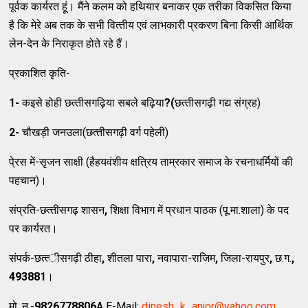
पूर्वक कार्यरत हूं। मैंने कलम को हथियार बनाकर एक तरीका विकसित किया
है कि मेरे अब तक के सभी वित्‍तीय एवं लाभकारी प्रकरण बिना किसी आर्थिक
लेन-देन के निराकृत होते रहे हैं।
प्रकाशित कृति-
1-
कइसे होही छत्‍तीसगढ़िया सबले बढ़िया
?(
छत्‍तीसगढ़ी गद्य संग्रह)
2-
चौखड़ी जनउला(छत्‍तीसगढ़ी वर्ग पहेली)
पे्रस में-सृजन साक्षी (हैहयवंशीय क्षत्रिय ताम्रकार समाज के रचनाधर्मियों की
पहचान)।
संप्रति-छत्‍तीसगढ़ शासन
,
शिक्षा विभाग में प्रधान पाठक (पू.मा.शाला) के पद
पर कार्यरत।
संपर्क-छत्‍त्‍ीसगढ़ी ठीहा
,
शीतला पारा
,
नवापारा-राजिम
,
जिला-रायपुर
,
छ.ग.
,
493881
।
मो. न.-
9826778806
A E-Mail:
dinesh_k_anjor@yahoo.com