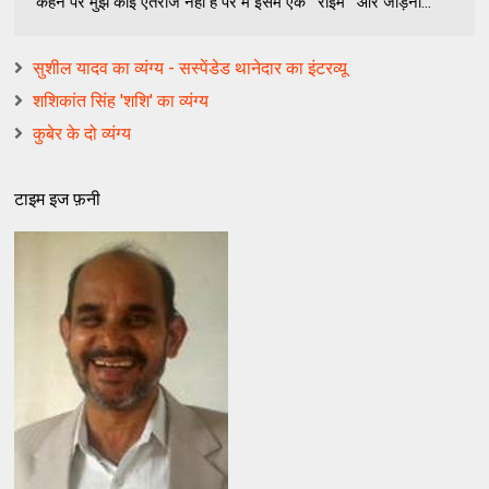
कहने पर मुझे कोई ऐतराज नहीं है पर मैं इसमें एक ‘ राइम ‘ और जोड़ना...
सुशील यादव का व्यंग्य - सस्पेंडेड थानेदार का इंटरव्यू
शशिकांत सिंह 'शशि' का व्यंग्य
कुबेर के दो व्यंग्य
टाइम इज फ़नी