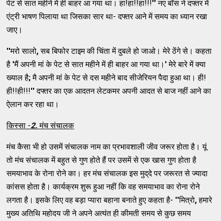
पेट से सात महीने में ही बाहर आ गया था। हा!हा!!हा!!!
''
नए बॉस ने दफ्‍तर में
एंट्री भाषण पिलाया था जिसका सार था- दफ्‍तर आने में समय का ध्‍यान रखा
जाए।
''
मरो सालो
,
सब बिफोर टाइम की चिंता में दुबले हो जाओ। मेरे ठेंगे से। कहता
है
'
मैं अपनी मां के पेट से सात महीने में ही बाहर आ गया था।
'
मेरे बारे में क्‍या
ख्‍याल है
;
मै अपनी मां के पेट से दस महीने बाद सीजेरियन पैदा हुआ था। ही!
ही!!ही!!!
''
दफ्‍तर का एक आदतन लेटकमर अपनी आदत से बाज नहीं आने का
ऐलान कर रहा था।
किस्‍सा -
2.
मंच संचालक
मंच कैसा भी हो उसमें संचालक नाम का प्रभावशाली जीव जरूर होता है। यूं
तो मंच संचालक में बहुत से गुण होते हैं पर उसमें से एक खास गुण होता है
समयाभाव के रोना रोने का। हर मंच संचालक इस मुद्‌दे पर जरूरत से ज्‍यादा
कांसस होता है। कार्यक्रम शुरू हुआ नहीं कि वह समयाभाव का रोना रोने
लगता है। इसके लिए वह बड़ा प्‍यारा बहाना बनाते हुए कहता है-
''
मित्रो
,
हमारे
मुख्‍य अतिथि महोदय जी ने अपने अत्‍यंत ही कीमती समय से कुछ समय