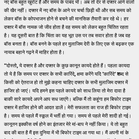
नए बॉस बहुत खुर्राट हैं और समय के पाबंद भी। अब तो देर से दफ्‍तर आने वालों
की खैर नहीं। दफ्‍तर में नए बॉस के आने पर चर्चा छिड़ी थी और सब समय को
लेकर बॉस के कोपभाजन होने से बचने की मानसिक तैयारी कर रहे थे। हर
दफ्‍तर में बॉस नामक जो जीव होता है वह समय को लेकर बहुत चिंतित रहता
है। यह दूसरी बात है कि चिंता का यह भूत उस पर तब सवार होता है जब वह
बॉस बनता है। बॉस बनने के पहले हर मुलाजिम देरी के लिए एक से बढ़कर एक
नायाब बहाने गढ़ने में माहिर होता है।
''
दोस्‍तो
,
ये दफ्‍तर है और दफ्‍तर के कुछ कानून कायदे होते हैं। पहला कायदा
तो ये है कि समय पर दफ्‍तर के सभी कारिंदे
,
क्षमा करेंगे यदि
'
कारिंदे
' श
ब्‍द से
किसी को ऐतराज हो तो मुझे कहना चाहिए दफ्‍तर के सभी मुलाजिम दफ्‍तर में
हाजिर हो जाएं। यदि हमने इस पहले कायदे को साध लिया तो मेरा दावा है
बाकी सारे कायदे अपने आप सध जाएंगे। बल्‍कि मैं तो कहूंगा हम बिफोर टाइम
दफ्‍तर में हाजिर होने की आदत डालें। मेरी सफलता का राज ही बिफोर टाइम
है। समय से पहले मैं स्‍कूल में भर्ती हो गया। समय से पहले मेरी शादी हो गई।
कानूनन इक्‍कीस वर्ष होने का इंतजार मेरे मां-बाप ने नहीं किया। ये तो बहुत
बाद की बात है मैं इस दुनिया में भी बिफोर टाइम आ गया था। मैं अपनी मां के