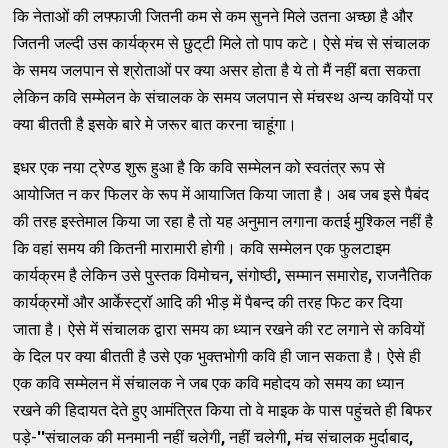
कि नेताओं की लफ्‍फाजी जितनी कम से कम सुनने मिले उतना अच्‍छा है और
जितनी जल्‍दी उस कार्यक्रम से छुट्‌टी मिले तो पाप कटे। ऐसे मंच से संचालक
के समय जलपान से श्रोताओं पर क्‍या असर होता है ये तो मैं नहीं बता सकता
लेकिन कवि सम्‍मेलन के संचालक के समय जलपान से मंचस्‍थ अन्‍य कवियों पर
क्‍या बीतती है इसके बारे मे जरूर बात करना चाहूंगा।
इधर एक नया ट्रेण्‍ड शुरू हुआ है कि कवि सम्‍मेलन को स्‍वतंत्र रूप से
आयोजित न कर फिलर के रूप में आयाजित किया जाता है। अब जब इसे पैबंद
की तरह इस्‍तेमाल किया जा रहा है तो यह अनुमान लगाना कतई मुश्‍किल नहीं है
कि वहां समय की कितनी मारामारी होगी। कवि सम्‍मेलन एक फुलटाइम
कार्यक्रम है लेकिन उसे पुस्‍तक विमोचन
,
संगोष्‍ठी
,
सम्‍मान समारोह
,
राजनैतिक
कार्यक्रमों और आर्केस्‍ट्रॉ आदि की भीड़ में पैबन्‍द की तरह फिट कर दिया
जाता है। ऐसे में संचालक द्वारा समय का ध्‍यान रखने की रट लगाने से कवियों
के दिल पर क्‍या बीतती है उसे एक भुक्‍तभोगी कवि ही जान सकता है। ऐसे ही
एक कवि सम्‍मेलन में संचालक ने जब एक कवि महोदय को समय का ध्‍यान
रखने की हिदायत देते हुए आमंत्रित किया तो वे माइक के पास पहुंचते ही बिफर
पड़े-
''
संचालक की मनमानी नहीं चलेगी
,
नहीं चलेगी
,
मंच संचालक मुर्दाबाद
,