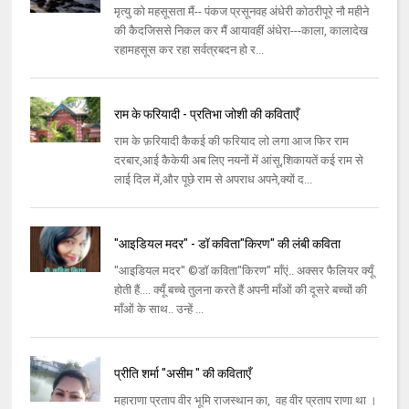
मृत्यु को महसूसता मैं-- पंकज प्रसूनवह अंधेरी कोठरीपूरे नौ महीने
की कैदजिससे निकल कर मैं आयावहीं अंधेरा---काला, कालादेख
रहामहसूस कर रहा सर्वत्रबदन हो र...
राम के फरियादी - प्रतिभा जोशी की कविताएँ
राम के फ़रियादी कैकई की फरियाद लो लगा आज फिर राम
दरबार,आई कैकेयी अब लिए नयनों में आंसू,शिकायतें कई राम से
लाई दिल में,और पूछे राम से अपराध अपने,क्यों द...
"आइडियल मदर" - डॉ कविता"किरण" की लंबी कविता
"आइडियल मदर" ©डॉ कविता"किरण" माँएं.. अक्सर फैलियर क्यूँ
होती हैं.... क्यूँ बच्चे तुलना करते हैं अपनी माँओं की दूसरे बच्चों की
माँओं के साथ.. उन्हें ...
प्रीति शर्मा "असीम " की कविताएँ
महाराणा प्रताप वीर भूमि राजस्थान का, वह वीर प्रताप राणा था ।