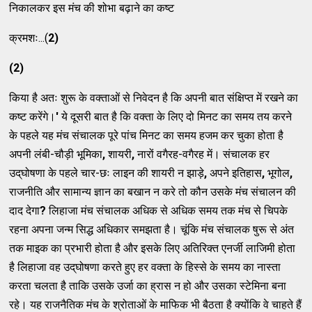
निकालकर इस मंच की शोभा बढ़ाने का कष्‍ट
क्रमशः...(
2)
(2)
किया है अतः शुरू के वक्‍ताओं से निवेदन है कि अपनी बात संक्षिप्‍त में रखने का
कष्‍ट करेंगे।
'
ये दूसरी बात है कि वक्‍ता के लिए दो मिनट का समय तय करने
के पहले यह मंच संचालक पूरे पांच मिनट का समय हजम कर चुका होता है
अपनी लंबी-चौड़ी भूमिका
,
शायरी
,
नारों वगैरह-वगैरह में। संचालक हर
उद्‌घोषणा के पहले चार-छः लाइन की शायरी न झाड़े
,
अपने इतिहास
,
भूगोल
,
राजनीति और सामान्‍य ज्ञान का बखान न करे तो कौन उसके मंच संचालन की
दाद देगा
?
लिहाजा मंच संचालक अधिक से अधिक समय तक मंच से चिपके
रहना अपना जन्‍म सिद्ध अधिकार समझता है। चूंकि मंच संचालक षुरू से अंत
तक माइक का प्रभारी होता है और इसके लिए अतिरिक्‍त एनर्जी लाजिमी होता
है लिहाजा वह उद्‌घोषणा करते हुए हर वक्‍ता के हिस्‍से के समय का नास्‍ता
करता चलता है ताकि उसके उर्जा का ह्रास न हो और उसका स्‍टेमिना बना
रहे। यह राजनैतिक मंच के श्रोताओं के माफिक भी बैठता है क्‍योंकि वे चाहते हैं