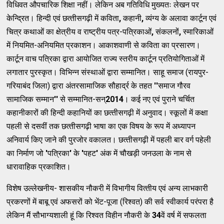
विधिवत औपचारिक शिक्षा नहीं। लेकिन अब गतिविधि मुख्‍यतः लेखन पर
केन्‍द्रित। हिन्‍दी एवं छत्‍तीसगढ़ी में कविता
,
कहानी
,
व्‍यंग्‍य के अलावा कार्टून एवं
चित्र कथाओं का क्षेत्रीय व राष्‍ट्रीय पत्र-पत्रिकाओं
,
संकलनों
,
स्‍मारिकाओं
में नियमित-अनियमित प्रकाशन। आकाशवाणी से कविता का प्रसारण।
कार्टून वाच पत्रिका द्वारा आयोजित राज्‍य स्‍तरीय कार्टून प्रतियोगिताओं में
लगातार पुरस्‍कृत। विभिन्‍न संस्‍थाओं द्वारा सम्‍मानित। साहू समाज (रायपुर-
गरियाबंद जिला) द्वारा अंतरसामाजिक सौहार्द्र के तहत
''
समाज गौरव
सामाजिक सम्‍मान
''
से सम्‍मानित-सन्‌
2014
। कई नए एवं पुराने चर्चित
कहानीकारों की हिन्‍दी कहानियों का छत्‍तीसगढ़ी में अनुवाद। स्‍कूलों में कक्षा
पहली से दसवीं तक छत्‍तीसगढ़ी भाषा का एक विषय के रूप में अध्‍यापन
अनिवार्य किए जाने की पुरजोर वकालत। छत्‍तीसगढ़ी में पहली बार वर्ग पहेली
का निर्माण जो
'
पत्रिका
'
के
'
पहट
'
अंक में चौखड़ी जनउला के नाम से
धारावाहिक प्रकाशित।
विशेष उल्‍लेखनीय- शासकीय नौकरी में विभागीय वित्‍तीय एवं अन्‍य लाभकारी
प्रकरणों में बाबू एवं अफसरों को भेंट-पूजा (रिश्‍वत) की सर्व स्‍वीकार्य परंपरा है
लेकिन मैं सौभाग्‍यशाली हूं कि रिश्‍वत विहीन नौकरी के
34
वें वर्ष में सफलता