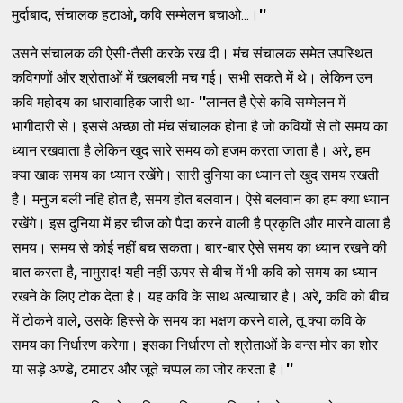
मुर्दाबाद
,
संचालक हटाओ
,
कवि सम्‍मेलन बचाओ...।
''
उसने संचालक की ऐसी-तैसी करके रख दी। मंच संचालक समेत उपस्‍थित
कविगणों और श्रोताओं में खलबली मच गई। सभी सकते में थे। लेकिन उन
कवि महोदय का धारावाहिक जारी था-
''
लानत है ऐसे कवि सम्‍मेलन में
भागीदारी से। इससे अच्‍छा तो मंच संचालक होना है जो कवियों से तो समय का
ध्‍यान रखवाता है लेकिन खुद सारे समय को हजम करता जाता है। अरे
,
हम
क्‍या खाक समय का ध्‍यान रखेंगे। सारी दुनिया का ध्‍यान तो खुद समय रखती
है। मनुज बली नहिं होत है
,
समय होत बलवान। ऐसे बलवान का हम क्‍या ध्‍यान
रखेंगे। इस दुनिया में हर चीज को पैदा करने वाली है प्रकृति और मारने वाला है
समय। समय से कोई नहीं बच सकता। बार-बार ऐसे समय का ध्‍यान रखने की
बात करता है
,
नामुराद! यही नहीं ऊपर से बीच में भी कवि को समय का ध्‍यान
रखने के लिए टोक देता है। यह कवि के साथ अत्‍याचार है। अरे
,
कवि को बीच
में टोकने वाले
,
उसके हिस्‍से के समय का भक्षण करने वाले
,
तू क्‍या कवि के
समय का निर्धारण करेगा। इसका निर्धारण तो श्रोताओं के वन्‍स मोर का शोर
या सड़े अण्‍डे
,
टमाटर और जूते चप्‍पल का जोर करता है।
''