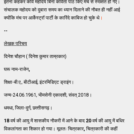
इतना कहकर कवि महोदय बिना कविता पाठ किए मंच से रुख्‍सत हो गए।
संचालक महोदय को दुबारा समय का ध्‍यान दिलाने की नौबत ही नहीं आई
क्‍योंकि मंच पर आर्केस्‍ट्रॉ पार्टी के कारिंदे काबिज हो चुके थे
।
--
लेखक परिचय
दिनेश चौहान ( दिनेश कुमार ताम्रकार)
घरू नाम-राजेन
,
शिक्षा-बी.ए., बीटीआई, इंटरमिडिएट ड्राइंग।
जन्‍म-24.06.1961, भीमसेनी एकादशी, संवत्‌ 2018।
धमधा, जिला-दुर्ग, छत्‍तीसगढ़।
18
वर्ष की आयु में शासकीय नौकरी में आने के बाद
20
वर्ष की आयु में बधिर
विकलांगता का शिकार हो गया। मूलतः चित्रकार
,
चित्रकारी की कहीं