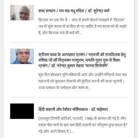
शब्द सन्धान / मय मद्य मधु मदिरा / डॉ. सुरेन्द्र वर्मा
फ़िराक का एक शेर है – आए थे हंसते खेलते मयखाने में ‘फ़िराक’
जब पी चुके शराब तो संजीदा हो गए ज़ाहिर है मय शराब को ही कहते
हैं, और फ़िराक भले ही कहें की...
श्रीराम कथा के अल्‍पज्ञात प्रसंग / भरतजी को राजतिलक हेतु
वशिष्‍ठ जी की पितृभक्‍त परशुराम, ययाति पुत्र पुरू से शिक्षा
प्रसंग / डॉ. नरेन्‍द्र कुमार मेहता ‘मानस शिरोमणि’
शुभ दिन शोधकर मुनि वशिष्‍ठजी आये और उन्‍होंने मंत्रियों तथा सब
महाजनों को बुलाकर कैकयी की कुटिल करनी की कथा सुनायी।
राजा दशदथ के धर्मव्रत और सत्‍य क...
हिंदी कहानी ओर पेशेवर मर्सियाबाज - डॉ. माहेश्वर
(प्रस्तुत टिप्पणी सारिका, फरवरी, 1986 से साभार ली गई है. तीन
दशक बीत जाने के बाद क्या हिंदी कहानी का परिदृश्य कुछ बदला है?
पढ़ें और अपने विचार दें.)...