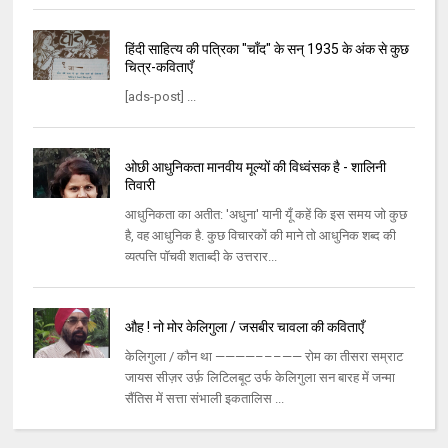
हिंदी साहित्य की पत्रिका "चाँद" के सन् 1935 के अंक से कुछ
चित्र-कविताएँ
[ads-post] ...
ओछी आधुनिकता मानवीय मूल्यों की विध्वंसक है - शालिनी
तिवारी
आधुनिकता का अतीत: 'अधुना' यानी यूँ कहें कि इस समय जो कुछ
है, वह आधुनिक है. कुछ विचारकों की माने तो आधुनिक शब्द की
व्यत्पत्ति पॉचवी शताब्दी के उत्तरार...
औह ! नो मोर केलिगुला / जसबीर चावला की कविताएँ
केलिगुला / कौन था ————–––—— रोम का तीसरा सम्राट
जायस सीज़र उर्फ़ लिटिलबूट उर्फ केलिगुला सन बारह में जन्मा
सैंतिस में सत्ता संभाली इकतालिस ...