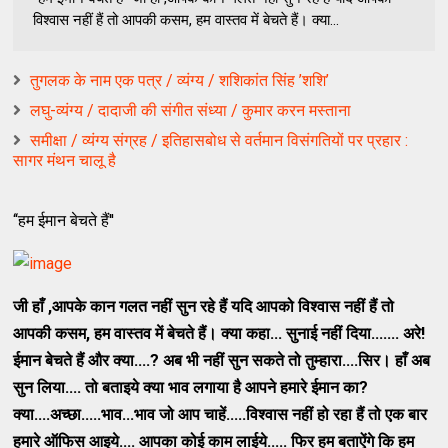
विश्‍वास नहीं हैं तो आपकी कसम, हम वास्‍तव में बेचते हैं। क्‍या...
तुगलक के नाम एक पत्र / व्‍यंग्‍य / शशिकांत सिंह ’शशि’
लघु-व्यंग्य / दादाजी की संगीत संध्या / कुमार करन मस्ताना
समीक्षा / व्यंग्य संग्रह / इतिहासबोध से वर्तमान विसंगतियों पर प्रहार :
सागर मंथन चालू है
‘‘हम ईमान बेचते हैं''
जी हाँ
,आपके कान गलत नहीं सुन रहे हैं यदि आपको विश्‍वास नहीं हैं तो
आपकी कसम, हम वास्‍तव में बेचते हैं। क्‍या कहा... सुनाई नहीं दिया....... अरे!
ईमान बेचते हैं और क्‍या....? अब भी नहीं सुन सकते तो तुम्‍हारा....सिर। हाँ अब
सुन लिया.... तो बताइये क्‍या भाव लगाया है आपने हमारे ईमान का?
क्‍या....अच्‍छा.....भाव...भाव जो आप चाहें.....विश्‍वास नहीं हो रहा हैं तो एक बार
हमारे ऑफिस आइये.... आपका कोई काम लाईये..... फिर हम बताऐंगे कि हम