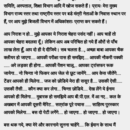
समिति, अस्‍पताल, शिक्षा विभाग आदि में खोज सकते हैं। प्रायः मेरा मुख्‍य
विभाग राज्‍य स्‍तर तथा राष्‍ट्रीय स्‍तर पर बडे मंत्री नेताओं के निवास स्‍थान पर
हैं, पर आप मुझे बिजली विभाग में अधिकांशतः प्राप्‍त कर सकते हैं।
आप निराश न हो... मुझे आपका ये निराश चेहरा पसंद नहीं। आप चाहें तो
आपका चेहरा बदलवा दूँ। लेकिन आप अब परिचित हो गये हैं औरों से पाँच
लाख लेता हूँ
, आप दो ही दे दीजिये। सब चलता है..., अच्‍छा बाबा आपका चैक
क्‍लीयर हो जाएगा.... आपकी परीक्षा पास ही समझिए.... आपकी नौकरी पक्‍की
..... अरे लड़का ही होगा... आपकी पेंशन चालू... आपका ट्रांसफर रूक
जायेगा... नो चिन्‍ता नो फिकर आप जेल से छूट जायेंगे.... आप केस जीतेंगे....
टेंडर आपको ही मिलेगा... जज को छोडिये मेरा ही ससुर है.... उसकी ऐसी.....
उसकी तैसी.... कौन क्‍या कर लेगा... चिन्‍ता छोडिये.... देख लेंगे ये ईनाम
आपको ही मिलेगा.... मुबारक हो समझिये आप बी.पी.एल. में आ गए... कल के
अखबार में आपकी दूसरी मैरिट... सत्रांक पूरे पचास ..... साहित्‍य पुरस्‍कार
आपको मिलेगा.... बस दो पेटी लगेंगे.... हो जाएगा... हो जाएगा... हो जाएगा।
बस थक गये
,
क्‍या मेरे और कारनामे सुनना चाहेंगे.... कि ईमान के साथ मैं