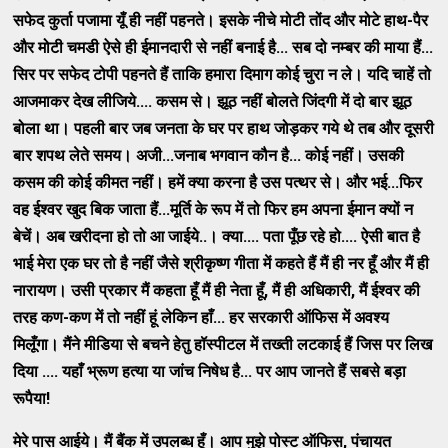
सफेद कुर्ता पजामा यूँ ही नहीं पहनते। इसके नीचे मोटी तोंद और मोटे हाथ-पैर
और मोटी चमडी ऐसे ही ईमानदारी से नहीं बनाई है... सब दो नम्‍बर की माया हैं...
सिर पर सफेद टोपी पहनते हैं ताकि हमारा दिमाग कोई चुरा न ले। यदि चाहें तो
आजमाकर देख लीजिये.... कसम से। झूठ नहीं बोलते जिंदगी में दो बार झूठ
बोला था। पहली बार जब जनता के घर पर हाथ जोड़कर गये थे तब और दूसरी
बार शपथ लेते समय। अजी...जनाब भगवान कौन है... कोई नहीं। उसकी
कसम की कोई कीमत नहीं। हमें क्‍या करना है उस पत्‍थर से। और भई...फिर
वह ईश्‍वर खुद बिक जाता हैं...मूर्ति के रूप में तो फिर हम अपना ईमान क्‍यों न
बेचें। अब खरीदना हो तो आ जाईये..। क्‍या.... पता पूँछ रहे हो.... ऐसी बात है
भाई मेरा एक घर तो है नहीं जैसे श्रीकृष्‍ण गीता में कहते हैं मैं ही नर हूँ और मैं ही
नारायण। उसी प्रकार मैं कहता हूँ मैं ही नेता हूँ, मैं ही अधिकारी, मैं ईश्‍वर की
तरह कण-कण में तो नहीं हूं लेकिन हाँ... हर सरकारी ऑफिस में अवश्‍य
मिलूँगा। मैंने मीडिया से बचने हेतु हॉस्‍पीटल में तख्‍ती लटकाई हैं जिस पर लिख
दिया .... यहाँ भ्रूण हत्‍या या जांच निषेध है... पर आप जानते हैं सबसे बड़ा
रूपैया!
मेरे पास आईये। मैं बैंक में उपलब्‍ध हूँ। आप मुझे पोस्‍ट ऑफिस
, पंचायत