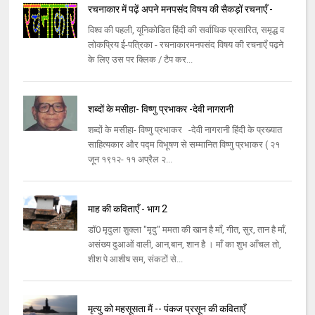
रचनाकार में पढ़ें अपने मनपसंद विषय की सैकड़ों रचनाएँ -
विश्व की पहली, यूनिकोडित हिंदी की सर्वाधिक प्रसारित, समृद्ध व
लोकप्रिय ई-पत्रिका - रचनाकारमनपसंद विषय की रचनाएँ पढ़ने
के लिए उस पर क्लिक / टैप कर...
शब्दों के मसीहा- विष्णु प्रभाकर -देवी नागरानी
शब्दों के मसीहा- विष्णु प्रभाकर -देवी नागरानी हिंदी के प्रख्यात
साहित्यकार और पद्म विभूषण से सम्मानित विष्णु प्रभाकर ( २१
जून १९१२- ११ अप्रैल २...
माह की कविताएँ - भाग 2
डॉ0 मृदुला शुक्ला "मृदु" ममता की खान है माँ, गीत, सुर, तान है माँ,
असंख्य दुआओं वाली, आन,बान, शान है । माँ का शुभ आँचल तो,
शीश पे आशीष सम, संकटों से...
मृत्यु को महसूसता मैं -- पंकज प्रसून की कविताएँ