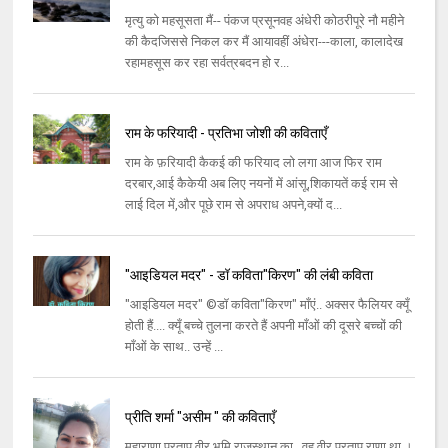
मृत्यु को महसूसता मैं-- पंकज प्रसूनवह अंधेरी कोठरीपूरे नौ महीने
की कैदजिससे निकल कर मैं आयावहीं अंधेरा---काला, कालादेख
रहामहसूस कर रहा सर्वत्रबदन हो र...
राम के फरियादी - प्रतिभा जोशी की कविताएँ
राम के फ़रियादी कैकई की फरियाद लो लगा आज फिर राम
दरबार,आई कैकेयी अब लिए नयनों में आंसू,शिकायतें कई राम से
लाई दिल में,और पूछे राम से अपराध अपने,क्यों द...
"आइडियल मदर" - डॉ कविता"किरण" की लंबी कविता
"आइडियल मदर" ©डॉ कविता"किरण" माँएं.. अक्सर फैलियर क्यूँ
होती हैं.... क्यूँ बच्चे तुलना करते हैं अपनी माँओं की दूसरे बच्चों की
माँओं के साथ.. उन्हें ...
प्रीति शर्मा "असीम " की कविताएँ
महाराणा प्रताप वीर भूमि राजस्थान का, वह वीर प्रताप राणा था ।