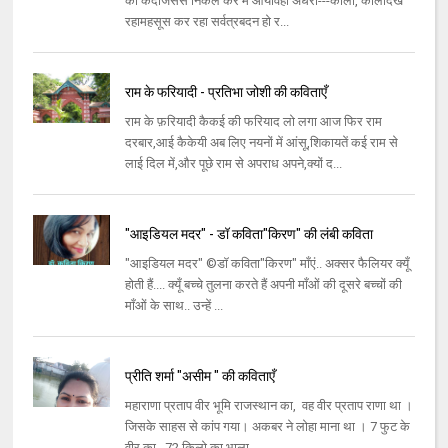
की कैदजिससे निकल कर मैं आयावहीं अंधेरा---काला, कालादेख
रहामहसूस कर रहा सर्वत्रबदन हो र...
राम के फरियादी - प्रतिभा जोशी की कविताएँ
राम के फ़रियादी कैकई की फरियाद लो लगा आज फिर राम
दरबार,आई कैकेयी अब लिए नयनों में आंसू,शिकायतें कई राम से
लाई दिल में,और पूछे राम से अपराध अपने,क्यों द...
"आइडियल मदर" - डॉ कविता"किरण" की लंबी कविता
"आइडियल मदर" ©डॉ कविता"किरण" माँएं.. अक्सर फैलियर क्यूँ
होती हैं.... क्यूँ बच्चे तुलना करते हैं अपनी माँओं की दूसरे बच्चों की
माँओं के साथ.. उन्हें ...
प्रीति शर्मा "असीम " की कविताएँ
महाराणा प्रताप वीर भूमि राजस्थान का, वह वीर प्रताप राणा था ।
जिसके साहस से कांप गया। अकबर ने लोहा माना था । 7 फुट के
वीर का , 72 किलो का भाला...