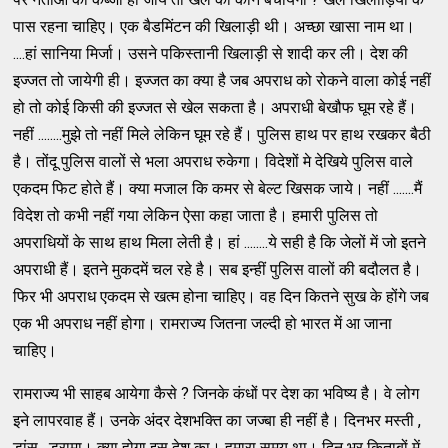
पास रहना चाहिए। एक बैडमिंटन की खिलाड़ी थी। अच्‍छा खासा नाम था।
....हां सानिया मिर्जा। उसने पकिस्‍तानी खिलाड़ी से शादी कर ली। देश की
इज्‍जत तो जायेगी ही। इज्‍जत का क्‍या है जब अपराध को रोकने वाला कोई नहीं
हो तो कोई किसी की इज्‍जत से खेल सकता है। अपराधी बेखौफ घूम रहे हैं।
नहीं ........मुझे तो नहीं मिले लेकिन घूम रहे हैं। पुलिस हाथ पर हाथ रखकर बैठी
है। तोंदू पुलिस वालों से भला अपराध रुकेगा। विदेशों मे देखिये पुलिस वाले
एकदम फिट होते हैं। क्‍या मजाल कि कमर से बेल्‍ट खिसक जाये। नहीं .......मैं
विदेश तो कभी नहीं गया लेकिन ऐसा कहा जाता है। हमारी पुलिस तो
अपराधियों के साथ हाथ मिला लेती है। हां ........ये सही है कि जेलों में जो इतने
अपराधी हैं। इतने मुकदमें चल रहे है। सब इन्‍हीं पुलिस वालों की बदौलत है।
फिर भी अपराध एकदम से खत्‍म होना चाहिए। वह दिन कितने सुख के होंगे जब
एक भी अपराध नहीं होगा। रामराज्‍य जितना जल्‍दी हो भारत में आ जाना
चाहिए।
रामराज्‍य भी साहब आयेगा कैसे ? जिनके कंधों पर देश का भविष्‍य है। वे लोग
इने लापरवाह हैं। उनके अंदर देशभक्‍ति का जज्‍बा ही नहीं है। दिनभर मस्‍ती ,
डांस , ड्रामा। क्‍या होगा इस देश का। हमारा समय था। दिन भर किताबों में