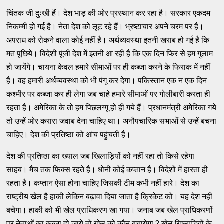
चिंतक जी दुःखी हैं। देश भाड़ की ओर प्रस्‍थान कर रहा है। सरकार एकदम
निकम्‍मी हो गई है। नेता देश को लूट रहे हैं। भ्रष्‍टाचार अपने चरम पर है।
अपराध को रोकने वाला कोई नहीं है। अर्थव्‍यवस्‍था इतनी खराब हो गई है कि
मत पूछिये। विदेशी पूंजी देश में इतनी आ रही है कि एक दिन फिर से हम गुलाम
हो जायेंगे। चायना केवल हमारे सीमाओं पर ही कब्‍जा करने के फिराक में नहीं
है। वह हमारी अर्थव्‍यवस्‍था को भी पंगू कर देगा। पकिस्‍तान एक न एक दिन
कश्‍मीर पर कब्‍जा कर ही लेगा जब चाहे हमारे सीमाओं पर गोलीबारी करता ही
रहता है। अमेरिका के तो हम पिछलग्‍गू हो ही गये हैं। प्रधानमंत्री अमेरिका गये
तो उन्‍हें ओर करारा जवाब देना चाहिए था। अनौपचारिक सभाओं से उन्‍हें बचना
चाहिए। देश की प्रतिष्‍ठा को आंच पहुंचती है।
देश की प्रतिष्‍ठा का ख्‍याल जब खिलाड़ियों को नहीं रहा तो किसे रहेगा
साहब। मैच तक फिक्‍स रहते है। धोनी कोई कप्‍तान है। विदेशों में हारता ही
रहता है। कप्‍तान ऐसा होना चाहिए जिसकी टीम कभी नहीं हारे। देश का
राष्‍ट्रीय खेल है हाकी लेकिन बढ़ावा दिया जाता है क्रिकेट को। यह देश नहीं
बचेगा। हाकी को भी खेल प्राधिकरण खा गया। जनाब जब खेल प्राधिकरणों
पर नेताओं का कब्‍जा हो जाये तो खेल को कौन बचायेगा ? खेल खिलाड़ियों के