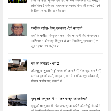
विश्व की पहली, यूनिकोडित हिंदी की सर्वाधिक प्रसारित, समृद्ध व
लोकप्रिय ई-पत्रिका - रचनाकारमनपसंद विषय की रचनाएँ पढ़ने
के लिए उस पर क्लिक / टैप कर...
शब्दों के मसीहा- विष्णु प्रभाकर -देवी नागरानी
शब्दों के मसीहा- विष्णु प्रभाकर -देवी नागरानी हिंदी के प्रख्यात
साहित्यकार और पद्म विभूषण से सम्मानित विष्णु प्रभाकर ( २१
जून १९१२- ११ अप्रैल २...
माह की कविताएँ - भाग 2
डॉ0 मृदुला शुक्ला "मृदु" ममता की खान है माँ, गीत, सुर, तान है माँ,
असंख्य दुआओं वाली, आन,बान, शान है । माँ का शुभ आँचल तो,
शीश पे आशीष सम, संकटों से...
मृत्यु को महसूसता मैं -- पंकज प्रसून की कविताएँ
मृत्यु को महसूसता मैं-- पंकज प्रसूनवह अंधेरी कोठरीपूरे नौ महीने