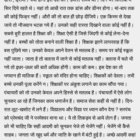
सिर दिये रहते थे। यहां तो आधी रात तक डांस और डीनर होगा। मां-बाप तक
की कोई फिक्र नहीं। औरों की तो बात ही छोड़ दीजिये। एक किस्‍म से देखा
जाये तो नौजवान भटक गये हैं। उनको सही रास्‍ता दिखाने वाला कोई नहीं है।
सबसे बुरी हालत है शिक्षा की। शिक्षा ऐसी है जिसे जिंदगी से कोई लेना-देना
नहीं है। बच्‍चों को तोता बनाने वाली शिक्षा है। शिक्षक इतने लापरवाह हैं कि
बस पुछिये मत। उनको केवल अपने वेतन से मतलब है। समय पर कोई स्‍कूल
नहीं जाता। जाता है तो क्‍लास में जाने से कोई मतलब नहीं। क्‍लास में चले भी
गये तो इधर-उधर की बातें अधिक होंगी। काम की कम। इस देश का तो
भगवान ही मालिक हैं। स्‍कूल को मंदिर होना चाहिए। शिक्षकों को देवता। तभी
बच्‍चे उनकी पूजा करेंगे न। शिक्षकों पर अंकुश लगाने का काम सौंपा गया।
पंचायतों को तो उनको केवल अपने हिस्‍से से मतलब है। पंचायतों में ऐसे लोग
चुनकर आ रहे हैं जिनका काम धनार्जन है। समाज सेवा कहीं से नहीं है। दिन-
रात लूट-खसोट में लगे हैं। विद्यालय और विद्या पर ध्‍यान कौन देगा ? सरपंच
को प्रेमचंद जी ने परमेश्‍वर माना था। ये तो तिकड़म से आये लेाग हैं। जनता
को भी चाहिए कि सही आदमी को चुनकर भेजे तो भेजेंगे नहीं। भेजेंगे भी कैेसे
साहब। जनता जो खुद धर्म और जाति के खाने में बंटी हुई है। अच्‍छे आदमी कहां