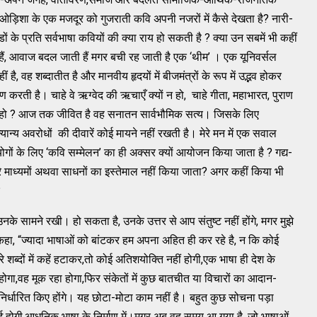
ओड़िशा के एक मजदूर को गुजराती कवि अपनी नजरों में कैसे देखता है? नारी-
ं के प्रति सर्वभाषा कवियों की क्या राय हो सकती है ? क्या उन सबमें भी कहीं
हैं, आवाज बदल जाती हैं मगर बची रह जाती है एक ‘थीम’ । एक यूनिवर्सल
, वह शब्दातीत है और मानवीय हृदयों में बीजमंत्रों के रूप में उद्भव होकर
 करती है। चाहे वे ऋग्वेद की ऋचाएँ क्यों न हो, चाहे गीता, महाभारत, पुराण
 हुआ हो ? आज तक जीवित है वह सनातन सार्वभौमिक सत्य। जिसके लिए
्यान्य अवरोधों की दीवारें कोई मायने नहीं रखती है। मेरे मन में एक सवाल
ों के लिए ‘कवि सम्मेलन’ का ही अक्सर क्यों आयोजन किया जाता है ? गद्य-
े माध्यमों अथवा साधनों का इस्तेमाल नहीं किया जाता? अगर कहीं किया भी
?
नके सामने रखी। हो सकता है, उनके उत्तर से आप संतुष्ट नहीं होंगे, मगर मुझे
, “ज्यादा भाषाओं को बांटकर हम अपना अहित ही कर रहे है, न कि कोई
 शब्दों में कहें हटाकर,तो कोई अतिशयोक्ति नहीं होगी,एक भाषा ही देश के
होगा,वह मूक रहा होगा,फिर संकेतों में कुछ बातचीत या विचारों का आदान-
 निर्धारित किए होंगे। यह छोटा-मोटा काम नहीं है। बहुत कुछ सोचना पड़ा
ई होगी,आधुनिक भाषा के निर्माण में।मगर अब वह समय आ गया है, जो भाषाओं