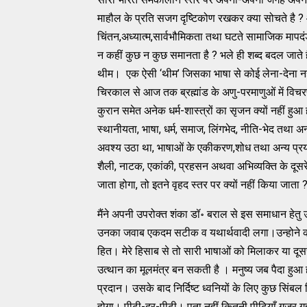
माहौल के प्रति सजग दृष्टिकोण रखकर क्या सोचते है ? 
चिंतन,अध्यात्म,सार्वभौमिकता तथा घटते सामाजिक मापदंडो
न कहीं कुछ न कुछ समानता है ? भले ही शब्द बदल जाते 
थीम। एक ऐसी ‘थीम’ जिसका भाषा से कोई लेना-देना नहीं है
चिरकाल से आज तक ब्रह्मांड के अणु-परमाणुओं में विचरण
कुरान समेत अनेक धर्म-शास्त्रों का सृजन क्यों नहीं
स्थानीयता, भाषा, धर्म, समाज, लिंगभेद, नीति-भेद तथा अन
अवश्य उठा था, भाषाओं के एकीकरण,शोध तथा अन्य प्रयोग
शैली, नाटक, एकांकी, प्रहसन अथवा अभिव्यक्ति के दूसर
जाता होगा, तो इतने वृहद स्तर पर क्यों नहीं किया जाता 
मैंने अपनी उपरोक्त शंका डॉ॰ बराल से इस समाधान हेतु उ
उनका जवाब एकदम सटीक व यथार्थवादी लगा।उन्होने कहा
हित। मेरे हिसाब से तो सारी भाषाओं को मिलाकर या दूसरे
उत्थान का मूलमंत्र बन सकती है । मनुष्य जब पैदा हुआ 
प्रदान। उसके बाद निर्दिष्ट ध्वनियों के लिए कुछ सिंबल
होगा। पीढ़ी-दर-पीढ़ी। पता नहीं कितनी पीढ़ियाँ गुजर ग