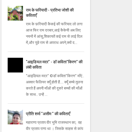
राम के फरियादी - प्रतिभा जोशी की
कविताएँ
राम के फ़रियादी कैकई की फरियाद लो लगा
आज फिर राम दरबार,आई कैकेयी अब लिए
नयनों में आंसू,शिकायतें कई राम से लाई दिल
में,और पूछे राम से अपराध अपने,क्यों द...
"आइडियल मदर" - डॉ कविता"किरण" की
लंबी कविता
"आइडियल मदर" ©डॉ कविता"किरण" माँएं..
अक्सर फैलियर क्यूँ होती हैं.... क्यूँ बच्चे तुलना
करते हैं अपनी माँओं की दूसरे बच्चों की माँओं
के साथ.. उन्हें ...
प्रीति शर्मा "असीम " की कविताएँ
महाराणा प्रताप वीर भूमि राजस्थान का, वह
वीर प्रताप राणा था । जिसके साहस से कांप