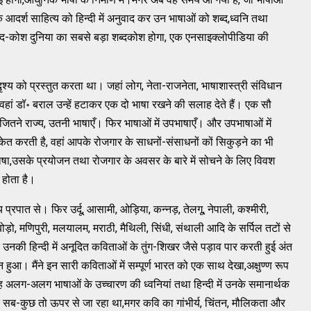
आदर्श साहित्य को हिन्दी में अनुवाद कर उन भाषाओं को शब्द,ध्वनि तथा
ब्द-कोश दुनिया का सबसे बड़ा शब्दकोश होगा, एक एनसाइक्लोपीडिया की
्य को प्रस्तुत करता था। जहां लोग, नेता-राजनेता, भाषाशास्त्री संविधान
 वहां डॉ॰ बराल उन्हें हटाकर एक दो भाषा रखने की सलाह देते हैं। एक सौ
 जितने राज्य, उतनी भाषाएँ। फिर भाषाओं में उपभाषाएँ। और उपभाषाओं में
केत करती है, वहां आपके रोजगार के साधनों-संसाधनों कों सिकुड़ने का भी
ाषा,उसके प्रयोजन तथा रोजगार के अवसर के बारे में सोचने के लिए विवश
 होता है।
 प्रपात से। फिर उर्दू, आसामी, ओड़िया, कन्नड़, तेलगू, नेपाली, कश्मीरी,
 बोड़ो, मणिपुरी, मलयालम, मराठी, मैथिली, सिंधी, संथाली आदि के सर्पिल तटों से
 उनकी हिन्दी में अनूदित कविताओं के तुंग-शिखर जैसे पड़ाव पार करती हुई अंत
न हुआ। मैंने इन सारी कविताओं में सम्पूर्ण भारत को एक साथ देखा,अक्षुण्ण रूप
रह अलग-अलग भाषाओं के उच्चारण की ध्वनियां तथा हिन्दी में उनके समानार्थक
र सब-कुछ तो ऊपर से जा रहा था,मगर कवि का गांभीर्य, चिंतन, मौलिकता और