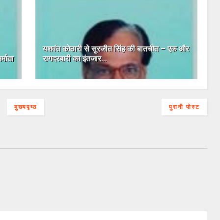
यशवंत कोठारी से सुरजीत सिंह की बातचीत – एक और
्माता
रागदरबारी का इंतजार…
मुख्यपृष्ठ
पुरानी पोस्ट