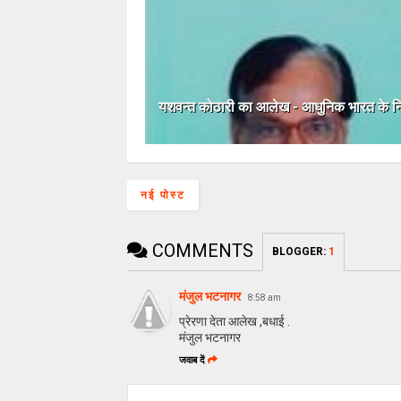
यशवन्त कोठारी का आलेख - आधुनिक भारत के निर
नई पोस्ट
COMMENTS
BLOGGER
:
1
मंजुल भटनागर
8:58 am
प्रेरणा देता आलेख ,बधाई .
मंजुल भटनागर
जवाब दें