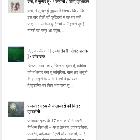
सच, मैं सुन्दर हूँ? / कहानी / विष्णु प्रभाकर
सच, मैं सुन्दर हूँ मुकुल ने निश्चय किया कि
इस बार होली की छुट्टियों में वह धर नही
जाएगा । लेकिन छुट्टियों आएँ इससे पूर्व ही
मंजरी का पत्र आ पहुंचा, ...
'दे लंका में आग' [ लम्बी तेवरी--तेवर-शतक
] / रमेशराज
सिस्टम आदमखोर, जि़न्दगी दूभर है, कविता
को हथियार बना तू लाँगुरिया, गाल छर असुरों
के। असुरों के आगे विनती में हर स्वर
है,क्रान्ति-भरे फिर भाव जगा तू ...
फनकार ग्रुप के कलाकारों की चित्र
प्रदर्शनी
फनकार ग्रुप के 17 कलाकारों ने अपनी
विभिन्न विधाओं – यथा तैलरंग, एक्राइलिक,
जलरंग, कोलाज, मिट्टी और लकड़ी, आदि