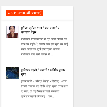
आपके पसंद की रचनाएँ
मुर्गे का सुरीला गाना / बाल कहानी /
उपासना बेहार
राधेश्याम किसान गावं से दूर अपने खेत में घर
बना कर रहते थे, उनके पास एक मुर्गा था, कई
साल पहले जब मुर्गा छोटा चूजा था तब
राधेश्याम बाबा उसे बाजार से ...
फुलेश्वर महतो / कहानी / अनिमेष कुमार
गुप्ता
(कलाकृति - धर्मेन्द्र मेवाड़ी - डिटेल) अगर
किसी कंकाल पर सिर्फ़ थोड़ी सूखी त्वचा लगा
दी जाए, तो वह कैसा लगेगा? सम्भवतः
फुलेश्वर महतो की तरह। फुल...