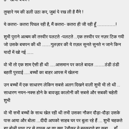
तुम्हारे गम की डली उठा कर, जुबां पे रख ली है मैंने !
ये कतरा- कतरा पिघल रही है, मैं कतरा- कतरा ही जी रही हूँ ……………….!
शुभी पुराने अल्बम की तस्वीर पलटते -पलटते …एक तस्वीर पर नज़र टिक गयी
जो उसके बचपन की थी ………गुलज़ार की ये ग़ज़ल सुनते सुनते न जाने किन
यादों में खो गई …….
वो भी तो एक शाम ऐसी ही थी ……आसमान पर काले बादल ………..ठंडी ठंडी
बहती पुरवाई ……बच्चों का बाहर आपस में खेलना
उन बच्चों में एक साधारण लेकिन सबसे अलग दिखने वाली शुभी भी तो थी …
साधारण नयन-नक्स होने के बावजूद कालोनी की सबसे और सबकी चहेती
शुभी
वो भी सभी बच्चों के साथ खेल रही थी तभी उसका नौकर दौड़ा-दौड़ा उसके
पास आया और बोला ….दीदी आपको साहब घर पर बुला रहे हैं …. शुभी चहकते
हुए बोली पापा टूर से वापस आ गए क्या ?नौकर ने मुस्कुराते हुए कहा …. हाँ