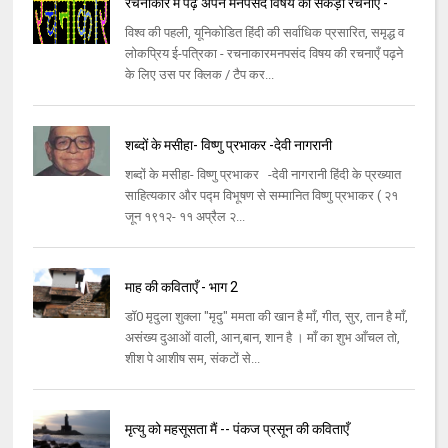
रचनाकार में पढ़ें अपने मनपसंद विषय की सैकड़ों रचनाएँ -
विश्व की पहली, यूनिकोडित हिंदी की सर्वाधिक प्रसारित, समृद्ध व
लोकप्रिय ई-पत्रिका - रचनाकारमनपसंद विषय की रचनाएँ पढ़ने
के लिए उस पर क्लिक / टैप कर...
शब्दों के मसीहा- विष्णु प्रभाकर -देवी नागरानी
शब्दों के मसीहा- विष्णु प्रभाकर -देवी नागरानी हिंदी के प्रख्यात
साहित्यकार और पद्म विभूषण से सम्मानित विष्णु प्रभाकर ( २१
जून १९१२- ११ अप्रैल २...
माह की कविताएँ - भाग 2
डॉ0 मृदुला शुक्ला "मृदु" ममता की खान है माँ, गीत, सुर, तान है माँ,
असंख्य दुआओं वाली, आन,बान, शान है । माँ का शुभ आँचल तो,
शीश पे आशीष सम, संकटों से...
मृत्यु को महसूसता मैं -- पंकज प्रसून की कविताएँ