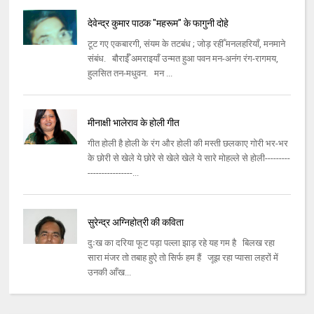
देवेन्द्र कुमार पाठक "महरूम" के फागुनी दोहे
टूट गए एकबारगी, संयम के तटबंध ; जोड़ रहीँ मनलहरियाँ, मनमाने
संबंध. बौराईँ अमराइयाँ उन्मत हुआ पवन मन-अनंग रंग-रागमय,
हुलसित तन-मधुवन. मन ...
मीनाक्षी भालेराव के होली गीत
गीत होली है होली के रंग और होली की मस्ती छलकाए गोरी भर-भर
के छोरी से खेले ये छोरे से खेले खेले ये सारे मोहल्ले से होली---------
----------------...
सुरेन्‍द्र अग्‍निहोत्री की कविता
दुःख का दरिया फूट पड़ा पल्‍ला झाड़ रहे यह गम है बिलख रहा
सारा मंजर तो तबाह हुऐ तो सिर्फ हम हैं जूझ रहा प्‍यासा लहरों में
उनकी आँख...