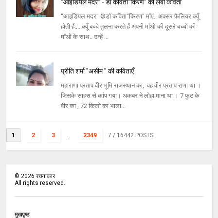
"आइडियल मदर" - डॉ कविता"किरण" की लंबी कविता
"आइडियल मदर" ©डॉ कविता"किरण" माँएं.. अक्सर फैलियर क्यूँ
होती हैं.... क्यूँ बच्चे तुलना करते हैं अपनी माँओं की दूसरे बच्चों की
माँओं के साथ.. उन्हें ...
प्रीति शर्मा "असीम " की कविताएँ
महाराणा प्रताप वीर भूमि राजस्थान का, वह वीर प्रताप राणा था ।
जिसके साहस से कांप गया। अकबर ने लोहा माना था । 7 फुट के
वीर का , 72 किलो का भाला...
1
2
3
...
2349
7
/ 16442 POSTS
©
2026
रचनाकार
All rights reserved.
मुखपृष्ठ