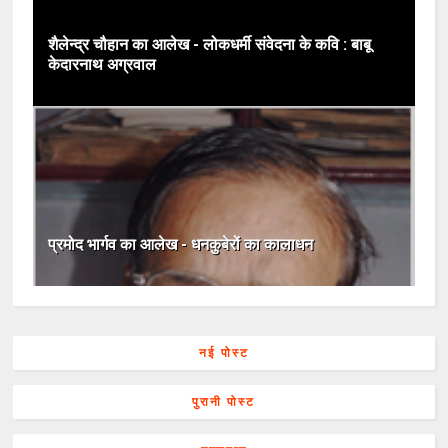
शैलेन्द्र चौहान का आलेख - लोकधर्मी संवेदना के कवि : बाबू
केदारनाथ अग्रवाल
प्रमोद भार्गव का आलेख - धनकुबेरों का कालाधन
नई पोस्ट
पुरानी पोस्ट