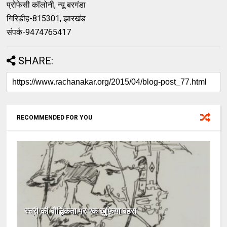
प्रोफेसी कॉलोनी, न्यू बरगंडा
गिरिडीह-815301, झारखंड
संपर्क-9474765417
SHARE:
RECOMMENDED FOR YOU
स्त्री की बौद्धिकता पर एक ख़ुफ़िया बहस