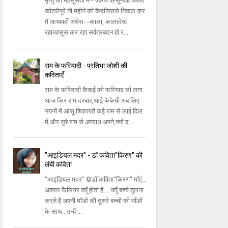
मृत्यु को महसूसता मैं-- पंकज प्रसूनवह अंधेरी
कोठरीपूरे नौ महीने की कैदजिससे निकल कर
मैं आयावहीं अंधेरा---काला, कालादेख
रहामहसूस कर रहा सर्वत्रबदन हो र...
राम के फरियादी - प्रतिभा जोशी की
कविताएँ
राम के फ़रियादी कैकई की फरियाद लो लगा
आज फिर राम दरबार,आई कैकेयी अब लिए
नयनों में आंसू,शिकायतें कई राम से लाई दिल
में,और पूछे राम से अपराध अपने,क्यों द...
"आइडियल मदर" - डॉ कविता"किरण" की
लंबी कविता
"आइडियल मदर" ©डॉ कविता"किरण" माँएं..
अक्सर फैलियर क्यूँ होती हैं.... क्यूँ बच्चे तुलना
करते हैं अपनी माँओं की दूसरे बच्चों की माँओं
के साथ.. उन्हें ...