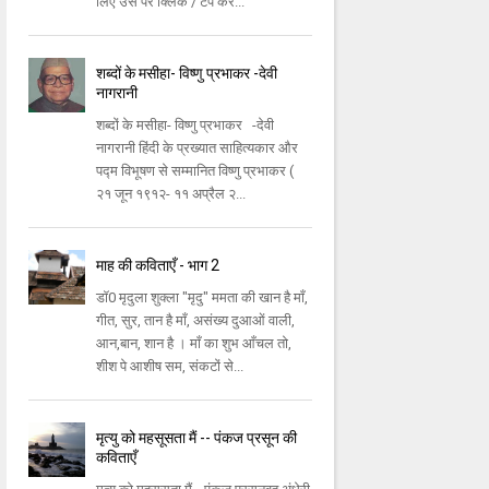
लिए उस पर क्लिक / टैप कर...
शब्दों के मसीहा- विष्णु प्रभाकर -देवी
नागरानी
शब्दों के मसीहा- विष्णु प्रभाकर -देवी
नागरानी हिंदी के प्रख्यात साहित्यकार और
पद्म विभूषण से सम्मानित विष्णु प्रभाकर (
२१ जून १९१२- ११ अप्रैल २...
माह की कविताएँ - भाग 2
डॉ0 मृदुला शुक्ला "मृदु" ममता की खान है माँ,
गीत, सुर, तान है माँ, असंख्य दुआओं वाली,
आन,बान, शान है । माँ का शुभ आँचल तो,
शीश पे आशीष सम, संकटों से...
मृत्यु को महसूसता मैं -- पंकज प्रसून की
कविताएँ