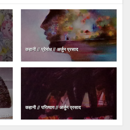
कहानी // प्रेमांध // अर्जुन प्रसाद
कहानी // परित्‍याग // अर्जुन प्रसाद