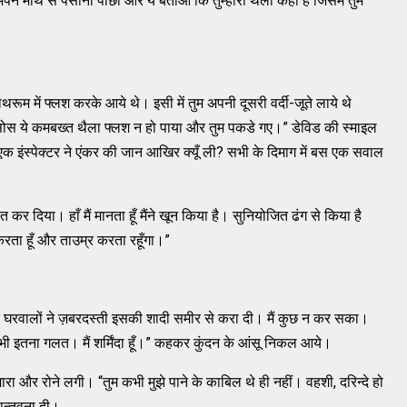
“अपने माथे से पसीना पोछो और ये बताओ कि तुम्हारा थैला कहाँ है जिसमें तुम
थरूम में फ्लश करके आये थे। इसी में तुम अपनी दूसरी वर्दी-जूते लाये थे
ोस ये कमबख्त थैला फ्लश न हो पाया और तुम पकडे गए।” डेविड की स्माइल
इंस्पेक्टर ने एंकर की जान आखिर क्यूँ ली? सभी के दिमाग में बस एक सवाल
र दिया। हाँ मैं मानता हूँ मैंने खून किया है। सुनियोजित ढंग से किया है
ता हूँ और ताउम्र करता रहूँगा।”
पर घरवालों ने ज़बरदस्ती इसकी शादी समीर से करा दी। मैं कुछ न कर सका।
भी इतना गलत। मैं शर्मिंदा हूँ।” कहकर कुंदन के आंसू निकल आये।
मारा और रोने लगी। “तुम कभी मुझे पाने के काबिल थे ही नहीं। वहशी, दरिन्दे हो
सान्तवना दी।