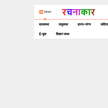
MENU
बालकथा
लघुकथा
हास्य-व्यंग्य
कविता
ई-बुक
विज्ञान कथा