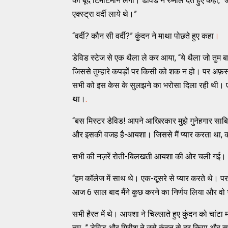
की बूंदे टिमटिमाने लगीं। डेविड ने रुमाल देते हुए कहा, 
एक्स्ट्रा वर्दी लाये थे।”
“वर्दी? कौन सी वर्दी?” कुंदन ने माथा पोछते हुए कहा
।
डेविड स्टेज से एक थैला ले कर आया, “ये थैला जो तुम बा
जिससे तुम्हारे कपड़ों पर किसी को शक न हो। पर अफ़स
सभी को इस केस के सुलझने का भरोसा दिला रही थी। एक 
था।
.
“बस मिस्टर डेविड! आपने आखिरकार मुझे गुनेहगार साबित क
और इसकी वजह है-आयशा। जिससे मैं प्यार करता था, कर
सभी की नज़रें रोती-बिलखती आयशा की ओर चली गई।
“हम कॉलेज में साथ थे। एक-दूसरे से प्यार करते थे। 
आज 6 साल बाद मैंने कुछ करने का निर्णय लिया और वो 
सभी हैरत में थे। आयशा ने चिल्लाते हुए कुंदन को चांटा 
तुम...” डेविड और गिरीश ने उसे कुंदन से दूर किया और 