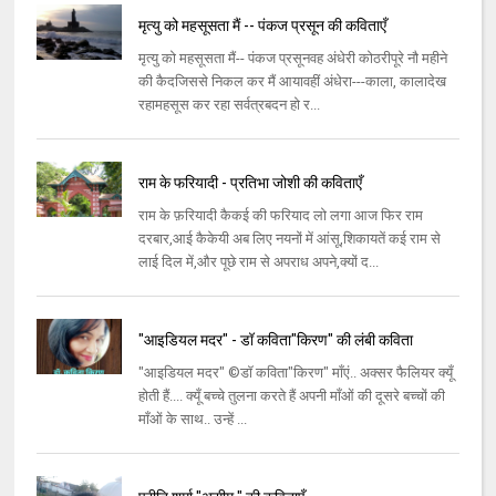
मृत्यु को महसूसता मैं -- पंकज प्रसून की कविताएँ
मृत्यु को महसूसता मैं-- पंकज प्रसूनवह अंधेरी कोठरीपूरे नौ महीने
की कैदजिससे निकल कर मैं आयावहीं अंधेरा---काला, कालादेख
रहामहसूस कर रहा सर्वत्रबदन हो र...
राम के फरियादी - प्रतिभा जोशी की कविताएँ
राम के फ़रियादी कैकई की फरियाद लो लगा आज फिर राम
दरबार,आई कैकेयी अब लिए नयनों में आंसू,शिकायतें कई राम से
लाई दिल में,और पूछे राम से अपराध अपने,क्यों द...
"आइडियल मदर" - डॉ कविता"किरण" की लंबी कविता
"आइडियल मदर" ©डॉ कविता"किरण" माँएं.. अक्सर फैलियर क्यूँ
होती हैं.... क्यूँ बच्चे तुलना करते हैं अपनी माँओं की दूसरे बच्चों की
माँओं के साथ.. उन्हें ...