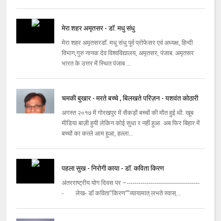
मेरा शहर अमृतसर - डॉ. मधु संधु
मेरा शहर अमृतसरडॉ. मधु संधु पूर्व प्रोफेसर एवं अध्यक्ष, हिन्दी
विभाग,गुरु नानक देव विश्वविद्यालय, अमृतसर, पंजाब. अमृतसर
भारत के उत्तर में स्थित पंजाब ...
चमकी बुखार - मरते बच्चे , बिलखते परिज़न - यशवंत कोठारी
अगस्त २०१७ में गोरखपुर में सैकड़ों बच्चों की मौत हुई थी. खूब
मीडिया बाज़ी हुयी लेकिन कोई सुधा र नहीं हुआ. अब फिर बिहार में
बच्चों का कत्ले आम हुआ, हल्ला...
पहला सुख - निरोगी काया - डॉ. कविता किरण
अंतरराष्ट्रीय योग दिवस पर –-------------------------------------
- लेख- डॉ कविता"किरण""व्यायामात् लभते स्वास्...