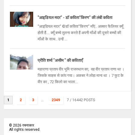
"आइडियल मदर" - डॉ कविता"किरण" की लंबी कविता
"आइडियल मदर" ©डॉ कविता"किरण" माँएं.. अक्सर फैलियर क्यूँ
होती हैं.... क्यूँ बच्चे तुलना करते हैं अपनी माँओं की दूसरे बच्चों की
माँओं के साथ.. उन्हें ...
प्रीति शर्मा "असीम " की कविताएँ
महाराणा प्रताप वीर भूमि राजस्थान का, वह वीर प्रताप राणा था ।
जिसके साहस से कांप गया। अकबर ने लोहा माना था । 7 फुट के
वीर का , 72 किलो का भाला...
1
2
3
...
2349
7
/ 16442 POSTS
©
2026
रचनाकार
All rights reserved.