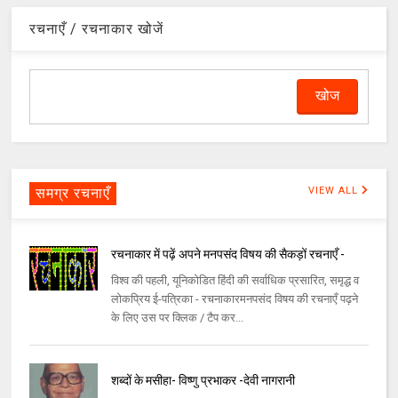
रचनाएँ / रचनाकार खोजें
समग्र रचनाएँ
VIEW ALL
रचनाकार में पढ़ें अपने मनपसंद विषय की सैकड़ों रचनाएँ -
विश्व की पहली, यूनिकोडित हिंदी की सर्वाधिक प्रसारित, समृद्ध व
लोकप्रिय ई-पत्रिका - रचनाकारमनपसंद विषय की रचनाएँ पढ़ने
के लिए उस पर क्लिक / टैप कर...
शब्दों के मसीहा- विष्णु प्रभाकर -देवी नागरानी