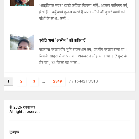
"आइडियल मदर" ©डॉ कविता"किरण" माँएं.. अक्सर फैलियर क्यूँ
होती हैं.... क्यूँ बच्चे तुलना करते हैं अपनी माँओं की दूसरे बच्चों की
माँओं के साथ.. उन्हें ...
प्रीति शर्मा "असीम " की कविताएँ
महाराणा प्रताप वीर भूमि राजस्थान का, वह वीर प्रताप राणा था ।
जिसके साहस से कांप गया। अकबर ने लोहा माना था । 7 फुट के
वीर का , 72 किलो का भाला...
1
2
3
...
2349
7
/ 16442 POSTS
©
2026
रचनाकार
All rights reserved.
मुखपृष्ठ