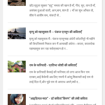
डॉ0 मृदुला शुक्ला "मृदु" ममता की खान है माँ, गीत, सुर, तान है माँ,
असंख्य दुआओं वाली, आन,बान, शान है । माँ का शुभ आँचल तो,
शीश पे आशीष सम, संकटों से...
मृत्यु को महसूसता मैं -- पंकज प्रसून की कविताएँ
मृत्यु को महसूसता मैं-- पंकज प्रसूनवह अंधेरी कोठरीपूरे नौ महीने
की कैदजिससे निकल कर मैं आयावहीं अंधेरा---काला, कालादेख
रहामहसूस कर रहा सर्वत्रबदन हो र...
राम के फरियादी - प्रतिभा जोशी की कविताएँ
राम के फ़रियादी कैकई की फरियाद लो लगा आज फिर राम
दरबार,आई कैकेयी अब लिए नयनों में आंसू,शिकायतें कई राम से
लाई दिल में,और पूछे राम से अपराध अपने,क्यों द...
"आइडियल मदर" - डॉ कविता"किरण" की लंबी कविता