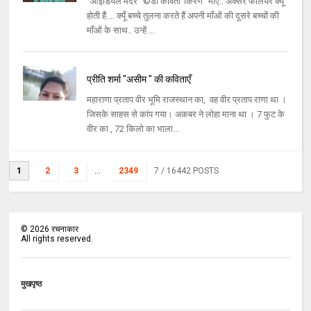
"आइडियल मदर" ©डॉ कविता"किरण" माँएं.. अक्सर फैलियर क्यूँ
होती हैं.... क्यूँ बच्चे तुलना करते हैं अपनी माँओं की दूसरे बच्चों की
माँओं के साथ.. उन्हें ...
प्रीति शर्मा "असीम " की कविताएँ
महाराणा प्रताप वीर भूमि राजस्थान का, वह वीर प्रताप राणा था ।
जिसके साहस से कांप गया। अकबर ने लोहा माना था । 7 फुट के
वीर का , 72 किलो का भाला...
1
2
3
...
2349
7
/ 16442 POSTS
©
2026
रचनाकार
All rights reserved.
मुखपृष्ठ