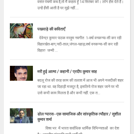
वसंत पंचमी कब है,तो मैं कहता हूँ 14 सितंबर को। लोग हँस देते हैं।
उन्हें हँसी आती है पर मुझे नहीं....
पखवाड़े की कविताएँ
देवेन्द्र कुमार पाठक मरहूम नवगीत 1-वर्षा वनकन्या-सी कर रही
विहारखेत-बाग,नदी-ताल,जंगल-पहाड़;वर्षा वनकन्या-सी कर रही
विहार! जन्मी ...
मरी हुई आत्मा / कहानी / प्रदीप कुमार साह
बदलू रोज की तरह काम की तलाश में आज भी अपने नजदीकी शहर
जा रहा था. वह दिहाड़ी मजदूर है, इसलिये रोज शहर जाने पर भी
उसे कभी काम मिलता है और कभी नहीं. एक त...
डोल ग्यारस--एक सामाजिक और सांस्कृतिक त्यौहार / सुशील
कुमार शर्मा
विश्व भर में भारत सर्वाधिक धार्मिक विभिन्नताओं का देश