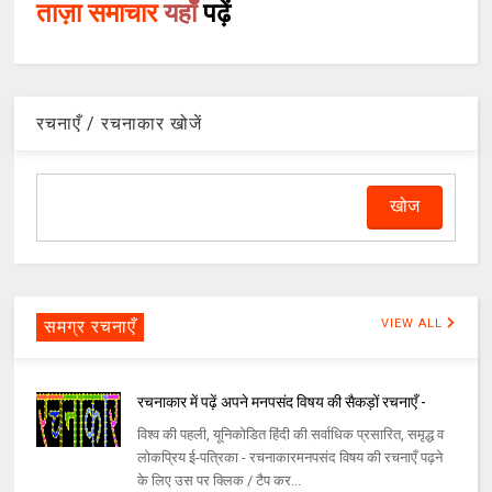
ताज़ा समाचार
यहाँ
पढ़ें
रचनाएँ / रचनाकार खोजें
समग्र रचनाएँ
VIEW ALL
रचनाकार में पढ़ें अपने मनपसंद विषय की सैकड़ों रचनाएँ -
विश्व की पहली, यूनिकोडित हिंदी की सर्वाधिक प्रसारित, समृद्ध व
लोकप्रिय ई-पत्रिका - रचनाकारमनपसंद विषय की रचनाएँ पढ़ने
के लिए उस पर क्लिक / टैप कर...