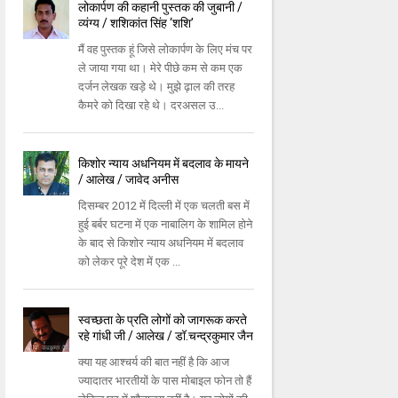
लोकार्पण की कहानी पुस्तक की जुबानी /
व्यंग्य / शशिकांत सिंह ‘शशि’
मैं वह पुस्तक हूं जिसे लोकार्पण के लिए मंच पर
ले जाया गया था। मेरे पीछे कम से कम एक
दर्जन लेखक खड़े थे। मुझे ढ़ाल की तरह
कैमरे को दिखा रहे थे। दरअसल उ...
किशोर न्याय अधनियम में बदलाव के मायने
/ आलेख / जावेद अनीस
दिसम्बर 2012 में दिल्ली में एक चलती बस में
हुई बर्बर घटना में एक नाबालिग के शामिल होने
के बाद से किशोर न्याय अधनियम में बदलाव
को लेकर पूरे देश में एक ...
स्वच्छता के प्रति लोगों को जागरूक करते
रहे गांधी जी / आलेख / डॉ.चन्द्रकुमार जैन
क्या यह आश्चर्य की बात नहीं है कि आज
ज्यादातर भारतीयों के पास मोबाइल फोन तो हैं