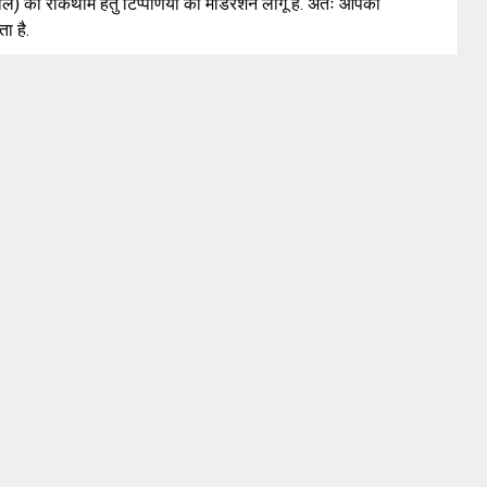
वाले) की रोकथाम हेतु टिप्पणियों का मॉडरेशन लागू है. अतः आपकी
ा है.