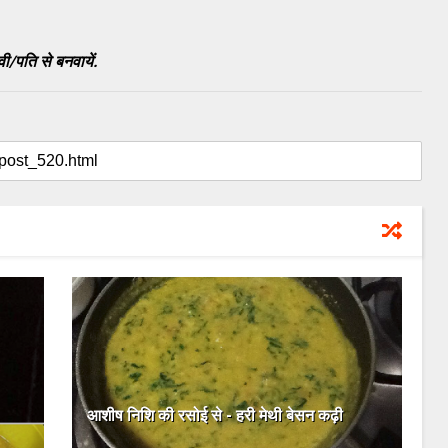
ी/पति से बनवायें.
आशीष निशि की रसोई से - हरी मेथी बेसन कढ़ी