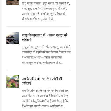
डॉ0 मृदुला शुक्ला "मृदु" ममता की खान है माँ,
गीत, सुर, तान है माँ, असंख्य दुआओं वाली,
आन,बान, शान है । माँ का शुभ आँचल तो,
शीश पे आशीष सम, संकटों से...
मृत्यु को महसूसता मैं -- पंकज प्रसून की
कविताएँ
मृत्यु को महसूसता मैं-- पंकज प्रसूनवह अंधेरी
कोठरीपूरे नौ महीने की कैदजिससे निकल कर
मैं आयावहीं अंधेरा---काला, कालादेख
रहामहसूस कर रहा सर्वत्रबदन हो र...
राम के फरियादी - प्रतिभा जोशी की
कविताएँ
राम के फ़रियादी कैकई की फरियाद लो लगा
आज फिर राम दरबार,आई कैकेयी अब लिए
नयनों में आंसू,शिकायतें कई राम से लाई दिल
में,और पूछे राम से अपराध अपने,क्यों द...