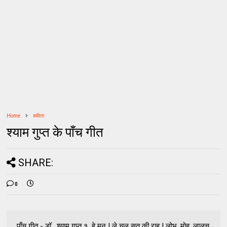
Home
कविता
श्याम गुप्त के पाँच गीत
SHARE:
0
पाँच गीत - डॉ . श्याम गुप्त १. हे मन ! ले चल सत की राह | लोभ, मोह ,लालच