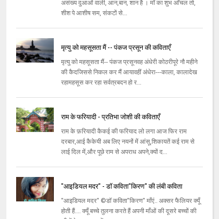
असंख्य दुआओं वाली, आन,बान, शान है । माँ का शुभ आँचल तो,
शीश पे आशीष सम, संकटों से...
मृत्यु को महसूसता मैं -- पंकज प्रसून की कविताएँ
मृत्यु को महसूसता मैं-- पंकज प्रसूनवह अंधेरी कोठरीपूरे नौ महीने
की कैदजिससे निकल कर मैं आयावहीं अंधेरा---काला, कालादेख
रहामहसूस कर रहा सर्वत्रबदन हो र...
राम के फरियादी - प्रतिभा जोशी की कविताएँ
राम के फ़रियादी कैकई की फरियाद लो लगा आज फिर राम
दरबार,आई कैकेयी अब लिए नयनों में आंसू,शिकायतें कई राम से
लाई दिल में,और पूछे राम से अपराध अपने,क्यों द...
"आइडियल मदर" - डॉ कविता"किरण" की लंबी कविता
"आइडियल मदर" ©डॉ कविता"किरण" माँएं.. अक्सर फैलियर क्यूँ
होती हैं.... क्यूँ बच्चे तुलना करते हैं अपनी माँओं की दूसरे बच्चों की