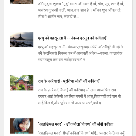
डॉ0 मृदुला शुक्ला "मृदु" ममता की खान है माँ, गीत, सुर, तान है माँ,
असंख्य दुआओं वाली, आन,बान, शान है । माँ का शुभ आँचल तो,
शीश पे आशीष सम, संकटों से...
मृत्यु को महसूसता मैं -- पंकज प्रसून की कविताएँ
मृत्यु को महसूसता मैं-- पंकज प्रसूनवह अंधेरी कोठरीपूरे नौ महीने
की कैदजिससे निकल कर मैं आयावहीं अंधेरा---काला, कालादेख
रहामहसूस कर रहा सर्वत्रबदन हो र...
राम के फरियादी - प्रतिभा जोशी की कविताएँ
राम के फ़रियादी कैकई की फरियाद लो लगा आज फिर राम
दरबार,आई कैकेयी अब लिए नयनों में आंसू,शिकायतें कई राम से
लाई दिल में,और पूछे राम से अपराध अपने,क्यों द...
"आइडियल मदर" - डॉ कविता"किरण" की लंबी कविता
"आइडियल मदर" ©डॉ कविता"किरण" माँएं.. अक्सर फैलियर क्यूँ