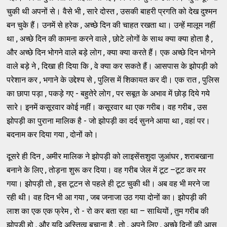
चुकी थी अपनों से। वैसे भी , सारे दोस्त , उसकी बाहरी प्रगति को देख दुश्मन
बन चुके हैं। उनमें से हरेक , अच्छे दिन की चाहत रखता था। उन्हें मालूम नहीं
था , अच्छे दिन की कामना करने वाले , छोटे लोगों के साथ क्या क्या होता है ,
और अच्छे दिन भोगने वाले बड़े लोग , क्या क्या करते हैं। एक अच्छे दिन भोगने
वाले बड़े ने , दिखा ही दिया कि , वे क्या कर सकते हैं। आसपास के झोपड़ी को
परेशान कर , भगाने के उद्देश्य से , पुलिस में शिकायत कर दी। एक रात , पुलिस
का छापा पड़ा , पकड़े गए - बहुतेरे लोग , पर सबूत के अभाव में छोड़ दिये गये
सारे। इनमें कसूरवार कोई नहीं। कसूरवार था एक गरीब। वह गरीब , उस
झोपड़ी का पुराना मालिक है - जो झोपड़ी का दर्द सुनने आया था , वहां पर।
बदनाम कर दिया गया , दोनों को।
दूसरे ही दिन , अमीर मालिक ने झोपड़ी को लाइसेंसशुदा जुआंघर , शराबखाना
बनाने के लिए , तोड़ना शुरू कर दिया। वह गरीब जेल में टूट –टूट कर मर
गया। झोपड़ी तो , इस टूटन से पहले ही टूट चुकी थी। अब वह भी मरने जा
रही थी। वह दिन भी आ गया , जब जनाजा उठ गया दोनों का। झोपड़ी की
लाश का एक एक फ्रेम , रो - रो कर बता रहा था – साथियों , तुम गरीब की
झोपड़ी हो , और यदि अस्तित्व बचाना है , तो , अपने लिए , अच्छे दिनों की आस