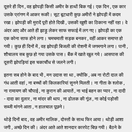
दूसरे ही दिन , वह झोपड़ी किसी अमीर के हाथों बिक गई। एक दिन , एक कार
उसके प्रांगण में आकर रूकी। सूट बूटधारी कुछ अमीरों ने झोपड़ी में कदम
रखा। झोपड़ी की मुरादें पूरी होते दिखी , उसकी खुशी का ठिकाना नहीं रहा। वे
अंदर आए और आते ही झाड़ू लेकर साफ सफाई में लग गए। झोपड़ी का एक
एक कोना साफ होने लगा। चमचमाती सड़क बनकर , वहीं आकर समाप्त हो
गयी। कुछ ही दिनों में , वह झोपड़ी बिजली की रोशनी में जगमगाने लगा। पानी ,
शौचालय सब कुछ हो गया उसके पास। बैंक में खाते खुल गये। आसपास की
दूसरी झोपड़ियां इस चकाचौंध से जलने लगी।
इतना सब होने के बाद भी , मन उदास सा था , क्योंकि , अब ना रोटी दाल की
गंध आती वहां , ना बच्चों की किलकारियां सुनने मिलती। ना गीता के श्लोक ,
ना रामायण की चौपाई , ना कुरान की आयातें , ना भाई बहन का प्यार , ना दादी
- दादा का दुलार , ना मांदर की थाप , ना ढोलक की गूंज , ना कोई पड़ोसी
सब्जी मांगने आता , न हालचाल पूछने।
थोड़े दिनों बाद , वह अमीर मालिक , दोस्तों के साथ फिर आया। थोड़ी आशा
जगी , अच्छे दिन की। अंदर आते आते शानदार कारपेट बिछ गयी। बैठने के