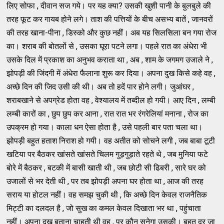
लिए सोफा , दीवान सज गये। पर यह क्या? उसकी खुशी पानी के बुलबुले की
तरह फूट कर गायब होने लगे। ताश की पत्तियों के बीच असभ्य बातें , जानवरों
की तरह खाना-पीना , डिस्को और कुछ नहीं। अब यह सिलसिला बन गया रोज
का। शराब की बोतलों से , उसका घूरा पटने लगा। पहले रात का अंधेरा भी
उसके दिल में प्रकाश का अनुभव कराता था , अब , शाम के जगमग उजाले ने ,
झोपड़ी की जिंदगी में अंधेरा फैलाना शुरू कर दिया। अपना दुख किसे कहे वह ,
अच्छे दिन की जिद उसी की थी। अब तो हदें पार होने लगी। जुआंघर ,
शराबखाने से अपग्रेड होता वह , वेश्यालय में तब्दील हो गयी। आए दिन , लम्बी
लम्बी कारों का , छुप छुप कर आना , रात रात भर रंगरेलियां मनाना , रोज का
उपक्रम हो गया। काला धन ऐसा होता है , उसे पहली बार पता चला था।
झोपड़ी बहुत हताश निराश हो गयी। वह अतीत को सोचने लगी , जब बाबा टूटी
खटिया पर बैठकर खांसते खांसते चिलम गुड़गुड़ाते रहते थे , जब मुनिया फटे
बोरे में बैठकर , बटकी में बासी खाती थी , जब छोटी सी ढिबरी , सारे घर को
उजालों से भर देती थी , पर तब झोपड़ी अपना घर होता था , आज की तरह
सराय या होटल नहीं। वह समझ चुकी थी , कि अच्छे दिन केवल राजनैतिक
मिट्टी का दलदल है , जो सुख का कमल केवल दिखाता भर था , पहुंचाता
नहीं। अपना दुख बताना चाहती थी वह , पर कौन सुनेगा उसकी। बहुत दूर जा