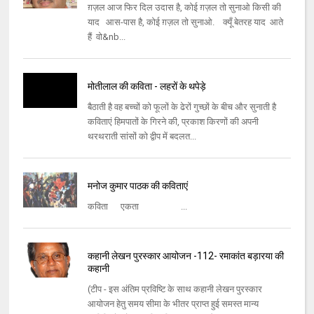
ग़ज़ल आज फिर दिल उदास है, कोई ग़ज़ल तो सुनाओ किसी की
याद आस-पास है, कोई ग़ज़ल तो सुनाओ. क्यूँ बेतरह याद आते
हैं वो&nb...
मोतीलाल की कविता - लहरों के थपेड़े
बैठाती है वह बच्चों को फूलों के ढेरों गुच्छों के बीच और सुनाती है
कविताएं हिमपातों के गिरने की, प्रकाश किरणों की अपनी
थरथराती सांसों को द्वीप में बदलत...
मनोज कुमार पाठक की कविताएं
कविता एकता ...
कहानी लेखन पुरस्कार आयोजन -112- रमाकांत बड़ारया की
कहानी
(टीप - इस अंतिम प्रविष्टि के साथ कहानी लेखन पुरस्कार
आयोजन हेतु समय सीमा के भीतर प्राप्त हुई समस्त मान्य