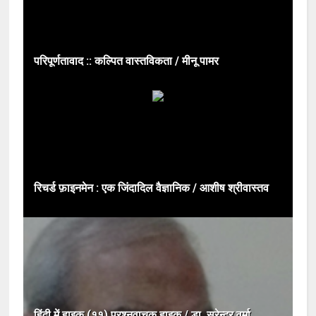
परिपूर्णतावाद :: कल्पित वास्तविकता / मीनू पामर
रिचर्ड फ़ाइनमेन : एक जिंदादिल वैज्ञानिक / आशीष श्रीवास्तव
हिंदी में हाइकु (११) प्रश्नवाचक हाइकु / डा. सुरेन्द्र वर्मा