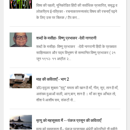
विश्व की पहली, यूनिकोडित हिंदी की सर्वाधिक प्रसारित, समृद्ध व
लोकप्रिय ई-पत्रिका - रचनाकारमनपसंद विषय की रचनाएँ पढ़ने
के लिए उस पर क्लिक / टैप कर...
शब्दों के मसीहा- विष्णु प्रभाकर -देवी नागरानी
शब्दों के मसीहा- विष्णु प्रभाकर -देवी नागरानी हिंदी के प्रख्यात
साहित्यकार और पद्म विभूषण से सम्मानित विष्णु प्रभाकर ( २१
जून १९१२- ११ अप्रैल २...
माह की कविताएँ - भाग 2
डॉ0 मृदुला शुक्ला "मृदु" ममता की खान है माँ, गीत, सुर, तान है माँ,
असंख्य दुआओं वाली, आन,बान, शान है । माँ का शुभ आँचल तो,
शीश पे आशीष सम, संकटों से...
मृत्यु को महसूसता मैं -- पंकज प्रसून की कविताएँ
मृत्यु को महसूसता मैं-- पंकज प्रसूनवह अंधेरी कोठरीपूरे नौ महीने