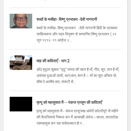
शब्दों के मसीहा- विष्णु प्रभाकर -देवी नागरानी
शब्दों के मसीहा- विष्णु प्रभाकर -देवी नागरानी हिंदी के प्रख्यात
साहित्यकार और पद्म विभूषण से सम्मानित विष्णु प्रभाकर ( २१
जून १९१२- ११ अप्रैल २...
माह की कविताएँ - भाग 2
डॉ0 मृदुला शुक्ला "मृदु" ममता की खान है माँ, गीत, सुर, तान है माँ,
असंख्य दुआओं वाली, आन,बान, शान है । माँ का शुभ आँचल तो,
शीश पे आशीष सम, संकटों से...
मृत्यु को महसूसता मैं -- पंकज प्रसून की कविताएँ
मृत्यु को महसूसता मैं-- पंकज प्रसूनवह अंधेरी कोठरीपूरे नौ महीने
की कैदजिससे निकल कर मैं आयावहीं अंधेरा---काला, कालादेख
रहामहसूस कर रहा सर्वत्रबदन हो र...