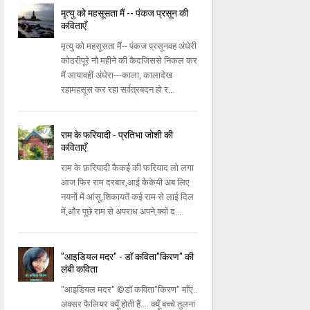
मृत्यु को महसूसता मैं -- पंकज प्रसून की
कविताएँ
मृत्यु को महसूसता मैं-- पंकज प्रसूनवह अंधेरी
कोठरीपूरे नौ महीने की कैदजिससे निकल कर
मैं आयावहीं अंधेरा---काला, कालादेख
रहामहसूस कर रहा सर्वत्रबदन हो र...
राम के फरियादी - प्रतिभा जोशी की
कविताएँ
राम के फ़रियादी कैकई की फरियाद लो लगा
आज फिर राम दरबार,आई कैकेयी अब लिए
नयनों में आंसू,शिकायतें कई राम से लाई दिल
में,और पूछे राम से अपराध अपने,क्यों द...
"आइडियल मदर" - डॉ कविता"किरण" की
लंबी कविता
"आइडियल मदर" ©डॉ कविता"किरण" माँएं..
अक्सर फैलियर क्यूँ होती हैं.... क्यूँ बच्चे तुलना