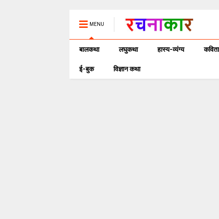
MENU
बालकथा
लघुकथा
हास्य-व्यंग्य
कविता
ई-बुक
विज्ञान कथा