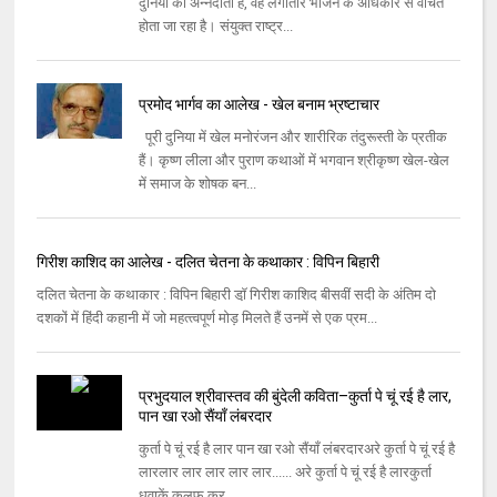
दुनिया का अन्‍नदाता है, वह लगातार भोजन के अधिकार से वंचित
होता जा रहा है। संयुक्‍त राष्‍ट्र...
प्रमोद भार्गव का आलेख - खेल बनाम भ्रष्‍टाचार
पूरी दुनिया में खेल मनोरंजन और शारीरिक तंदुरूस्‍ती के प्रतीक
हैं। कृष्‍ण लीला और पुराण कथाओं में भगवान श्रीकृष्‍ण खेल-खेल
में समाज के शोषक बन...
गिरीश काशिद का आलेख - दलित चेतना के कथाकार : विपिन बिहारी
दलित चेतना के कथाकार : विपिन बिहारी डॉ़ गिरीश काशिद बीसवीं सदी के अंतिम दो
दशकों में हिंदी कहानी में जो महत्‍त्‍वपूर्ण मोड़ मिलते हैं उनमें से एक प्रम...
प्रभुद‌याल‌ श्रीवास्तव‌ की बुंदेली कविता–कुर्ता पे चूं रई है लार,
पान खा रओ सैंयाँ लंबरदार
कुर्ता पे चूं रई है लार पान खा रओ सैंयाँ लंबरदारअरे कुर्ता पे चूं रई है
लारलार लार लार लार लार...... अरे कुर्ता पे चूं रई है लारकुर्ता
धुवाकें कलफ कर...