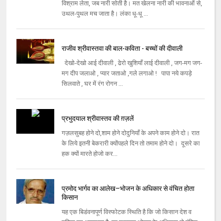
विश्राम लेता, जब नारी सोती है। मत खेलना नारी की भावनाओं से,
उथल-पुथल मच जाता है। लंका धू-धू ...
राजीव श्रीवास्तवा की बाल-कविता - बच्चों की दीवाली
देखो-देखो आई दीवाली , ढेरो खुशियाँ लाई दीवाली , जग-मग जग-
मग दीप जलाओ , प्यार जताओ ,गले लगाओ ! पापा नये कपड़े
सिलवाते , घर में रंग रोगन ...
प्रभुदयाल श्रीवास्तव की ग़ज़लें
गज़लसुबह होने दो,शाम होने दोदुनियाँ के अपने काम होने दो। रात
के लिये इतनी बेकरारी क्योंपहले दिन तो तमाम होने दो। दूसरे का
हक क्यों मारते होजो कर...
प्रमोद भार्गव का आलेख–भोजन के अधिकार से वंचित होता
किसान
यह एक बिडंवनापूर्ण विस्‍फोटक स्‍थिति है कि जो किसान देश व