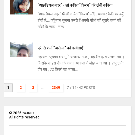
"आइडियल मदर" - डॉ कविता"किरण" की लंबी कविता
"आइडियल मदर" ©डॉ कविता"किरण" माँएं.. अक्सर फैलियर क्यूँ
होती हैं.... क्यूँ बच्चे तुलना करते हैं अपनी माँओं की दूसरे बच्चों की
माँओं के साथ.. उन्हें ...
प्रीति शर्मा "असीम " की कविताएँ
महाराणा प्रताप वीर भूमि राजस्थान का, वह वीर प्रताप राणा था ।
जिसके साहस से कांप गया। अकबर ने लोहा माना था । 7 फुट के
वीर का , 72 किलो का भाला...
1
2
3
...
2349
7
/ 16442 POSTS
©
2026
रचनाकार
All rights reserved.