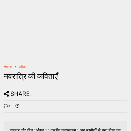
Home
कविता
नवरात्रि की कविताएँ
SHARE:
0
डाक्टर चंद जैन "अंकुर " " वसुधैव कुटुम्बकम " अब मुखौटों से बना विश्व का