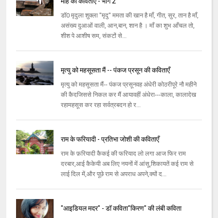
माह की कविताएँ - भाग 2
डॉ0 मृदुला शुक्ला "मृदु" ममता की खान है माँ, गीत, सुर, तान है माँ,
असंख्य दुआओं वाली, आन,बान, शान है । माँ का शुभ आँचल तो,
शीश पे आशीष सम, संकटों से...
मृत्यु को महसूसता मैं -- पंकज प्रसून की कविताएँ
मृत्यु को महसूसता मैं-- पंकज प्रसूनवह अंधेरी कोठरीपूरे नौ महीने
की कैदजिससे निकल कर मैं आयावहीं अंधेरा---काला, कालादेख
रहामहसूस कर रहा सर्वत्रबदन हो र...
राम के फरियादी - प्रतिभा जोशी की कविताएँ
राम के फ़रियादी कैकई की फरियाद लो लगा आज फिर राम
दरबार,आई कैकेयी अब लिए नयनों में आंसू,शिकायतें कई राम से
लाई दिल में,और पूछे राम से अपराध अपने,क्यों द...
"आइडियल मदर" - डॉ कविता"किरण" की लंबी कविता