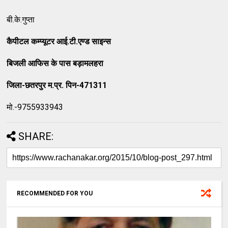
बी.के.गुप्ता
कैपीटल
कम्प्यूटर
आई
.
टी
.
एण्ड
साइन्स
बिजली
आफिस
के
पास
बड़ामलहरा
जिला
-
छतरपुर
म
.
प्र
.
पिन
-471311
मो.-9755933943
SHARE:
RECOMMENDED FOR YOU