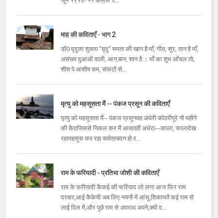
जून १९१२- ११ अप्रैल २...
माह की कविताएँ - भाग 2
डॉ0 मृदुला शुक्ला "मृदु" ममता की खान है माँ, गीत, सुर, तान है माँ,
असंख्य दुआओं वाली, आन,बान, शान है । माँ का शुभ आँचल तो,
शीश पे आशीष सम, संकटों से...
मृत्यु को महसूसता मैं -- पंकज प्रसून की कविताएँ
मृत्यु को महसूसता मैं-- पंकज प्रसूनवह अंधेरी कोठरीपूरे नौ महीने
की कैदजिससे निकल कर मैं आयावहीं अंधेरा---काला, कालादेख
रहामहसूस कर रहा सर्वत्रबदन हो र...
राम के फरियादी - प्रतिभा जोशी की कविताएँ
राम के फ़रियादी कैकई की फरियाद लो लगा आज फिर राम
दरबार,आई कैकेयी अब लिए नयनों में आंसू,शिकायतें कई राम से
लाई दिल में,और पूछे राम से अपराध अपने,क्यों द...