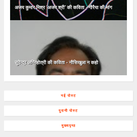
अजय कुमार मिश्र ‘अजय श्री‘ की कविता - गौरैया की मांग
सुरेन्द्र अग्निहोत्री की कविता - नौसिखुआ न कहो
नई पोस्ट
पुरानी पोस्ट
मुख्यपृष्ठ