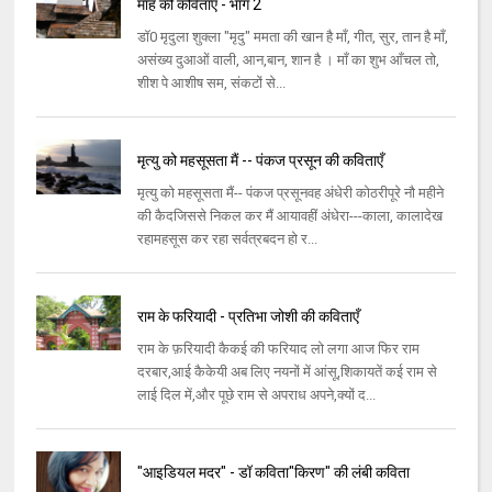
माह की कविताएँ - भाग 2
डॉ0 मृदुला शुक्ला "मृदु" ममता की खान है माँ, गीत, सुर, तान है माँ,
असंख्य दुआओं वाली, आन,बान, शान है । माँ का शुभ आँचल तो,
शीश पे आशीष सम, संकटों से...
मृत्यु को महसूसता मैं -- पंकज प्रसून की कविताएँ
मृत्यु को महसूसता मैं-- पंकज प्रसूनवह अंधेरी कोठरीपूरे नौ महीने
की कैदजिससे निकल कर मैं आयावहीं अंधेरा---काला, कालादेख
रहामहसूस कर रहा सर्वत्रबदन हो र...
राम के फरियादी - प्रतिभा जोशी की कविताएँ
राम के फ़रियादी कैकई की फरियाद लो लगा आज फिर राम
दरबार,आई कैकेयी अब लिए नयनों में आंसू,शिकायतें कई राम से
लाई दिल में,और पूछे राम से अपराध अपने,क्यों द...
"आइडियल मदर" - डॉ कविता"किरण" की लंबी कविता