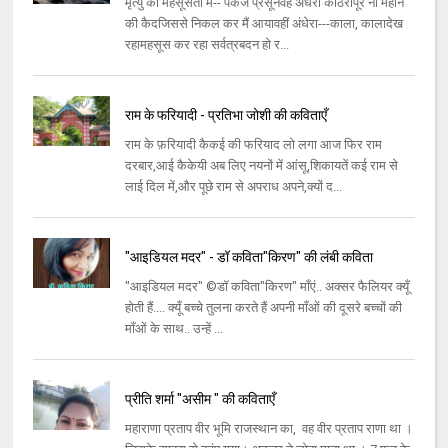
मृत्यु को महसूसता मैं-- पंकज प्रसूनवह अंधेरी कोठरीपूरे नौ महीने
की कैदजिससे निकल कर मैं आयावहीं अंधेरा---काला, कालादेख
रहामहसूस कर रहा सर्वत्रबदन हो र...
राम के फरियादी - प्रतिभा जोशी की कविताएँ
राम के फ़रियादी कैकई की फरियाद लो लगा आज फिर राम
दरबार,आई कैकेयी अब लिए नयनों में आंसू,शिकायतें कई राम से
लाई दिल में,और पूछे राम से अपराध अपने,क्यों द...
"आइडियल मदर" - डॉ कविता"किरण" की लंबी कविता
"आइडियल मदर" ©डॉ कविता"किरण" माँएं.. अक्सर फैलियर क्यूँ
होती हैं.... क्यूँ बच्चे तुलना करते हैं अपनी माँओं की दूसरे बच्चों की
माँओं के साथ.. उन्हें ...
प्रीति शर्मा "असीम " की कविताएँ
महाराणा प्रताप वीर भूमि राजस्थान का, वह वीर प्रताप राणा था ।