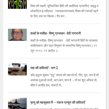
विश्व की पहली, यूनिकोडित हिंदी की सर्वाधिक प्रसारित, समृद्ध व
लोकप्रिय ई-पत्रिका - रचनाकारमनपसंद विषय की रचनाएँ पढ़ने
के लिए उस पर क्लिक / टैप कर...
शब्दों के मसीहा- विष्णु प्रभाकर -देवी नागरानी
शब्दों के मसीहा- विष्णु प्रभाकर -देवी नागरानी हिंदी के प्रख्यात
साहित्यकार और पद्म विभूषण से सम्मानित विष्णु प्रभाकर ( २१
जून १९१२- ११ अप्रैल २...
माह की कविताएँ - भाग 2
डॉ0 मृदुला शुक्ला "मृदु" ममता की खान है माँ, गीत, सुर, तान है माँ,
असंख्य दुआओं वाली, आन,बान, शान है । माँ का शुभ आँचल तो,
शीश पे आशीष सम, संकटों से...
मृत्यु को महसूसता मैं -- पंकज प्रसून की कविताएँ