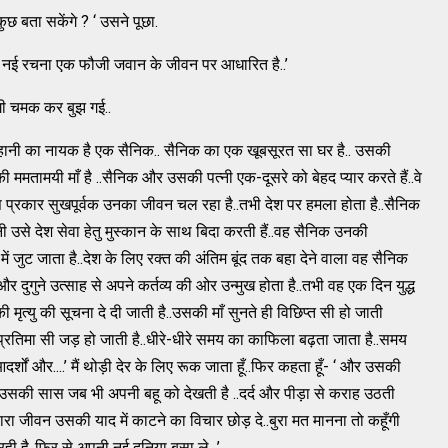
ुछ बता सकेंगे ? ‘ उसने पूछा.
‘ मेरी नई रचना एक फौजी जवान के जीवन पर आधारित है..’
रगी चमक कर बुझ गई..
मेरी कहानी का नायक है एक सैनिक.. सैनिक का एक खूबसूरत सा घर है.. उसकी
 की ममतामयी माँ है ..सैनिक और उसकी पत्नी एक-दूसरे को बेहद प्यार करते हैं..वे
.इस प्रकार सुखपूर्वक उनका जीवन चल रहा है..तभी देश पर हमला होता है..सैनिक
नी उसे देश सेवा हेतु मुस्कान के साथ बिदा करती हैं..वह सैनिक उनकी
ं जुट जाता है..देश के लिए रक्त की अंतिम बूंद तक बहा देने वाला वह सैनिक
और दुगुने उत्साह से अपने कर्तव्य की ओर उन्मुख होता है..तभी वह एक दिन युद्ध
ृत्यु की सूचना दे दी जाती है..उसकी माँ सुनते ही विछिप्त सी हो जाती
र प्रतिमा सी जड़ हो जाती है..धीरे-धीरे समय का काफिला बढ़ता जाता है..समय
्शों और....’ मैं थोड़ी देर के लिए रूक जाता हूँ..फिर कहता हूँ- ‘ और उसकी
न्तु उसकी सास जब भी अपनी बहू को देखती है ..दर्द और पीड़ा से कराह उठती
ारा जीवन उसकी याद में काटने का विचार छोड़ दे..बुरा मत मानना तो कहूँगी
र रही है..फिर से अपनी नई दुनिया बसा ले...’