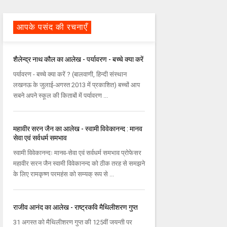
आपके पसंद की रचनाएँ
शैलेन्‍द्र नाथ कौल का आलेख - पर्यावरण - बच्‍चे क्‍या करें
पर्यावरण - बच्‍चे क्‍या करें ? (बालवाणी, हिन्‍दी संस्‍थान
लखनऊ के जुलाई-अगस्‍त 2013 में प्रकाशित) बच्‍चों आप
सबने अपने स्‍कूल की किताबों में पर्यावरण ...
महावीर सरन जैन का आलेख - स्वामी विवेकानन्द : मानव
सेवा एवं सर्वधर्म समभाव
स्वामी विवेकानन्दः मानव-सेवा एवं सर्वधर्म समभाव प्रोफेसर
महावीर सरन जैन स्वामी विवेकानन्द को ठीक तरह से समझने
के लिए रामकृष्ण परमहंस को सम्यक् रूप से ...
राजीव आनंद का आलेख - राष्ट्रकवि मैथिलीशरण गुप्त
31 अगस्‍त को मैथिलीशरण गुप्‍त की 125वीं जयन्‍ती पर